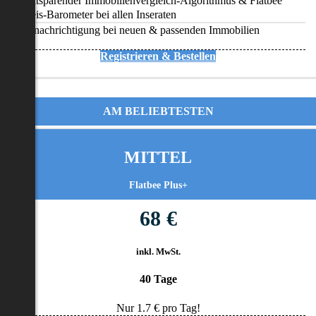
Zeitsparender Immobilienvergleich-Algorithmus & Flatbee
Preis-Barometer bei allen Inseraten
Benachrichtigung bei neuen & passenden Immobilien
Registrieren & Bestellen
AM BELIEBTESTEN
MITTEL
Flatbee Plus+
68 €
inkl. MwSt.
40 Tage
Nur
1.7
€ pro Tag!