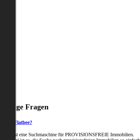
Häufige Fragen
as ist Flatbee?
Flatbee ist eine Suchmaschine für PROVISIONSFREIE Immobilien.