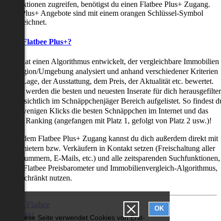
uchfunktionen zugreifen, benötigst du einen Flatbee Plus+ Zugang.
latbee Plus+ Angebote sind mit einem orangen Schlüssel-Symbol
ekennzeichnet.
as ist Flatbee Plus+?
latbee hat einen Algorithmus entwickelt, der vergleichbare Immobilien
iner Region/Umgebung analysiert und anhand verschiedener Kriterien
ie der Lage, der Ausstattung, dem Preis, der Aktualität etc. bewertet.
adurch werden die besten und neuesten Inserate für dich herausgefilter
nd übersichtlich im Schnäppchenjäger Bereich aufgelistet. So findest d
it nur wenigen Klicks die besten Schnäppchen im Internet und das
ogar als Ranking (angefangen mit Platz 1, gefolgt von Platz 2 usw.)!
ur mit dem Flatbee Plus+ Zugang kannst du dich außerdem direkt mit
en Vermietern bzw. Verkäufern in Kontakt setzen (Freischaltung aller
elefonnummern, E-Mails, etc.) und alle zeitsparenden Suchfunktionen,
ie den Flatbee Preisbarometer und Immobilienvergleich-Algorithmus,
neingeschränkt nutzen.
Über Flatbee
OK
Kontakt
Diese Seite verwendet Cookies von Erst-