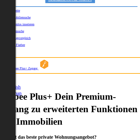
IMMOBILIENSUCHE STARTEN
Startseite
Immobiliensuche
Kostenlos inserieren
Kartensuche
Umzugsvergleich
Über Flatbee
Blog
Flatbee Plus+ Zugang
German
English
German
Flatbee Plus+ Dein Premium-
Zugang zu erweiterten Funktionen
und Immobilien
Du willst das beste private Wohnungsangebot?