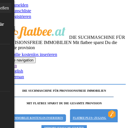
Anmelden
ießen
Wunschliste
Registrieren
für
DIE SUCHMASCHINE FÜR
PROVISIONSFREIE IMMOBILIEN
Mit flatbee sparst Du die
gesamte provision
Immobilie kostenlos inserieren
Toggle navigation
German
English
German
DIE SUCHMASCHINE FÜR PROVISIONSFREIE IMMOBILIEN
MIT FLATBEE SPARST DU DIE GESAMTE PROVISION
IMMOBILIE KOSTENLOS INSERIEREN
FLATBEE PLUS+ ZUGANG