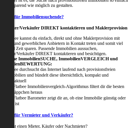
nser Ziel ist es, die Suche nach provisionsfreien Immobilien so einfach
nd zeitsparend wie möglich zu gestalten.
Vorteile für Immobiliensuchende?
Viermieter/Verkäufer DIREKT kontaktieren und Maklerprovision
sparen:
it Flatbee kannst du einfach, direkt und ohne Maklerprovision mit
rivaten und gewerblichen Anbietern in Kontakt treten und somit viel
eld und Zeit sparen. Passende Immobilien aussuchen,
ermieter/Verkäufer DIREKT kontaktieren und besichtigen.
All-in-one ImmobilienSUCHE, ImmobilienVERGLEICH und
ImmobilienBEWERTUNG:
Flatbee durchsucht das Internet laufend nach provisionsfreien
Immobilien und bündelt diese übersichtlich, kompakt und
tagesaktuell
Der Flatbee Immobilienvergleich-Algorithmus filtert dir die besten
Schnäppchen heraus
Der Flatbee Barometer zeigt dir an, ob eine Immobilie günstig oder
teuer ist
Vorteile für Vermieter und Verkäufer?
u suchst einen Mieter, Käufer oder Nachmieter?