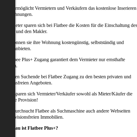
latbee ermöglicht Vermietern und Verkäufern das kostenlose Inserieren
ihrer Wohnungen.
ie Anbieter sparen sich bei Flatbee die Kosten für die Einschaltung de
nserates und den Makler.
aher können sie ihre Wohnung kostengünstig, selbstständig und
ffektiv anbieten.
er Flatbee Plus+ Zugang garantiert dem Vermieter nur ernsthafte
Anfragen.
o erhalten Suchende bei Flatbee Zugang zu den besten privaten und
rovisionsfreien Angeboten.
ei uns sparen sich Vermieter/Verkäufer sowohl als Mieter/Käufer die
omplette Provision!
udem durchsucht Flatbee als Suchmaschine auch andere Webseiten
ach provisionsfreien Immobilien.
Was genau ist Flatbee Plus+?