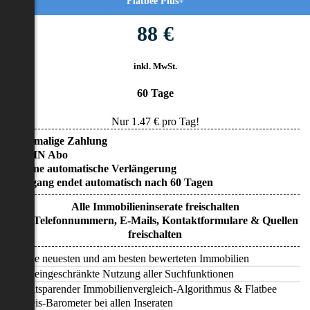
Flatbee Plus+
88 €
inkl. MwSt.
60 Tage
Nur
1.47
€ pro Tag!
• Einmalige Zahlung
• KEIN Abo
• Keine automatische Verlängerung
• Zugang endet automatisch nach 60 Tagen
Alle Immobilieninserate freischalten
Alle Telefonnummern, E-Mails, Kontaktformulare & Quellen
freischalten
Alle neuesten und am besten bewerteten Immobilien
Uneingeschränkte Nutzung aller Suchfunktionen
Zeitsparender Immobilienvergleich-Algorithmus & Flatbee
Preis-Barometer bei allen Inseraten