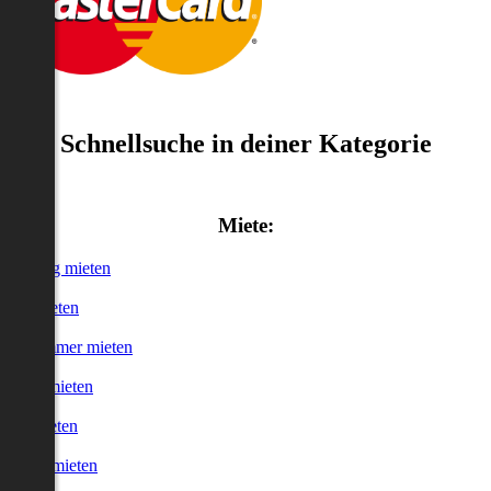
Schnellsuche in deiner Kategorie
Miete:
Wohnung mieten
Haus mieten
WG-Zimmer mieten
Garage mieten
Büro mieten
urzzeitmieten