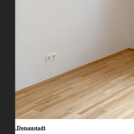
en 22.,Donaustadt