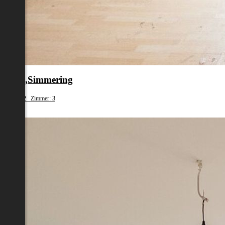
en 11.,Simmering
fläche: 62 Zimmer: 3
79 000