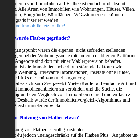
as Inserieren von Immobilien auf Flatbee ist einfach und absolut
ostenlos. Alle Arten von Immobilien wie Wohnungen, Häuser, Villen,
arkflächen, Baugründe, Büroflächen, WG-Zimmer etc. können
ederzeit gratis inseriert werden.
telle deine Immobilie jetzt online!
Warum wurde Flatbee gegründet?
er Ausgangspunkt waren die eigenen, nicht zufrieden stellenden
rfahrungen bei der Wohnungssuche mit anderen etablierten Plattforme
ast alle Angebote sind dort mit einer Maklerprovision behaftet.
ußerdem ist die Immobiliensuche durch störende Faktoren wie
linkende Werbung, irrelevante Informationen, Inserate ohne Bilder,
nzählige Links etc. mühsam und langwierig.
latbee hat es sich zum Ziel gesetzt Mieter/Käufer auf einfache Art und
eise mit Immobilienanbietern zu verbinden und die Suche, die
ewertung und den Vergleich von Immobilien schnell und einfach zu
estalten. Deshalb wurde der Immobilienvergleich-Algorithmus und
latbee-Preisbarometer entwickelt.
Kostet die Nutzung von Flatbee etwas?
ie Nutzung von Flatbee ist völlig kostenlos.
öchtest du jedoch uneingeschränkt auf die Flatbee Plus+ Angebote un