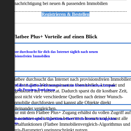
Benachrichtigung bei neuen & passenden Immobilien
Registrieren & Bestellen
Deine Flatbee Plus+ Vorteile auf einen Blick
Flatbee durchsucht für dich das Internet täglich nach neuen
.
provisionsfreien Immobilien
Flatbee durchsucht das Internet nach provisionsfreien Immobilie
und listet diese Wohnungsinserate übersichtlich, kompakt und
Du erhältst Zugriff auf die neuesten und am besten bewerteten Inserate
.
sowie alle Premium-Funktionen
tagesaktuell auf Flatbee.at. Dadurch sparst du dir kostbare Zeit,
musst nicht viele verschiedene Quellen nach deiner Wunsch-
Immobilie durchforsten und kannst alle Objekte direkt
miteinander vergleichen.
Nur mit dem Flatbee Plus+ Zugang erhältst du vollen Zugriff auf
die neuesten und am besten bewerteten Inserate und kannst alle
Der Immobilienvergleich-Algorithmus filtert dir die besten Schnäppchen
.
heraus
Portalfunktionen (Flatbee Immobilienvergleich-Algorithmus und
Preis-Barometer) uneingeschränkt nutzen.