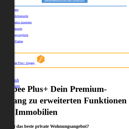
IMMOBILIENSUCHE STARTEN
Startseite
Immobiliensuche
Kostenlos inserieren
Kartensuche
Umzugsvergleich
Über Flatbee
Blog
Flatbee Plus+ Zugang
German
English
German
Flatbee Plus+ Dein Premium-
Zugang zu erweiterten Funktionen
und Immobilien
Du willst das beste private Wohnungsangebot?