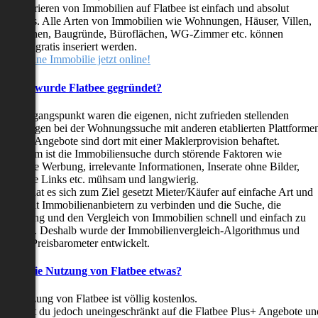
as Inserieren von Immobilien auf Flatbee ist einfach und absolut
ostenlos. Alle Arten von Immobilien wie Wohnungen, Häuser, Villen,
arkflächen, Baugründe, Büroflächen, WG-Zimmer etc. können
ederzeit gratis inseriert werden.
telle deine Immobilie jetzt online!
Warum wurde Flatbee gegründet?
er Ausgangspunkt waren die eigenen, nicht zufrieden stellenden
rfahrungen bei der Wohnungssuche mit anderen etablierten Plattforme
ast alle Angebote sind dort mit einer Maklerprovision behaftet.
ußerdem ist die Immobiliensuche durch störende Faktoren wie
linkende Werbung, irrelevante Informationen, Inserate ohne Bilder,
nzählige Links etc. mühsam und langwierig.
latbee hat es sich zum Ziel gesetzt Mieter/Käufer auf einfache Art und
eise mit Immobilienanbietern zu verbinden und die Suche, die
ewertung und den Vergleich von Immobilien schnell und einfach zu
estalten. Deshalb wurde der Immobilienvergleich-Algorithmus und
latbee-Preisbarometer entwickelt.
Kostet die Nutzung von Flatbee etwas?
ie Nutzung von Flatbee ist völlig kostenlos.
öchtest du jedoch uneingeschränkt auf die Flatbee Plus+ Angebote un