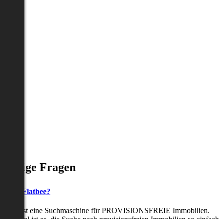
Häufige Fragen
as ist Flatbee?
Flatbee ist eine Suchmaschine für PROVISIONSFREIE Immobilien.