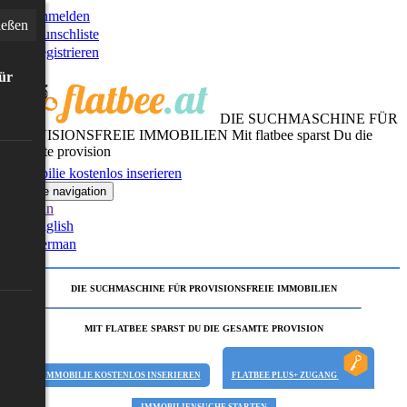
Anmelden
ießen
Wunschliste
Registrieren
für
DIE SUCHMASCHINE FÜR
PROVISIONSFREIE IMMOBILIEN
Mit flatbee sparst Du die
gesamte provision
Immobilie kostenlos inserieren
Toggle navigation
German
English
German
DIE SUCHMASCHINE FÜR PROVISIONSFREIE IMMOBILIEN
MIT FLATBEE SPARST DU DIE GESAMTE PROVISION
IMMOBILIE KOSTENLOS INSERIEREN
FLATBEE PLUS+ ZUGANG