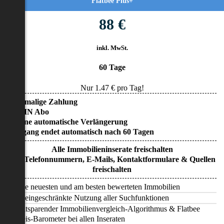
Flatbee Plus+
88 €
inkl. MwSt.
60 Tage
Nur
1.47
€ pro Tag!
• Einmalige Zahlung
• KEIN Abo
• Keine automatische Verlängerung
• Zugang endet automatisch nach 60 Tagen
Alle Immobilieninserate freischalten
Alle Telefonnummern, E-Mails, Kontaktformulare & Quellen
freischalten
Alle neuesten und am besten bewerteten Immobilien
Uneingeschränkte Nutzung aller Suchfunktionen
Zeitsparender Immobilienvergleich-Algorithmus & Flatbee
Preis-Barometer bei allen Inseraten