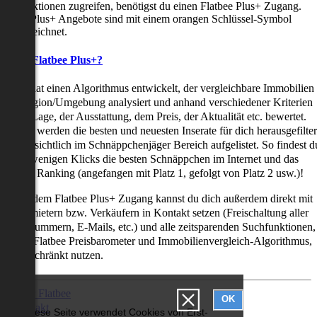
uchfunktionen zugreifen, benötigst du einen Flatbee Plus+ Zugang.
latbee Plus+ Angebote sind mit einem orangen Schlüssel-Symbol
ekennzeichnet.
as ist Flatbee Plus+?
latbee hat einen Algorithmus entwickelt, der vergleichbare Immobilien
iner Region/Umgebung analysiert und anhand verschiedener Kriterien
ie der Lage, der Ausstattung, dem Preis, der Aktualität etc. bewertet.
adurch werden die besten und neuesten Inserate für dich herausgefilter
nd übersichtlich im Schnäppchenjäger Bereich aufgelistet. So findest d
it nur wenigen Klicks die besten Schnäppchen im Internet und das
ogar als Ranking (angefangen mit Platz 1, gefolgt von Platz 2 usw.)!
ur mit dem Flatbee Plus+ Zugang kannst du dich außerdem direkt mit
en Vermietern bzw. Verkäufern in Kontakt setzen (Freischaltung aller
elefonnummern, E-Mails, etc.) und alle zeitsparenden Suchfunktionen,
ie den Flatbee Preisbarometer und Immobilienvergleich-Algorithmus,
neingeschränkt nutzen.
Über Flatbee
OK
Kontakt
Diese Seite verwendet Cookies von Erst-