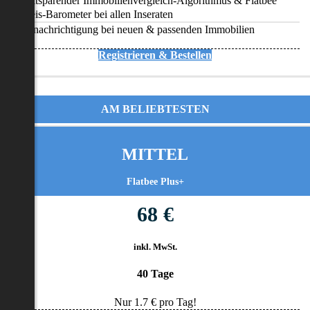
Zeitsparender Immobilienvergleich-Algorithmus & Flatbee
Preis-Barometer bei allen Inseraten
Benachrichtigung bei neuen & passenden Immobilien
Registrieren & Bestellen
AM BELIEBTESTEN
MITTEL
Flatbee Plus+
68 €
inkl. MwSt.
40 Tage
Nur
1.7
€ pro Tag!