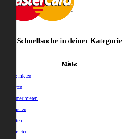
Schnellsuche in deiner Kategorie
Miete:
Wohnung mieten
Haus mieten
WG-Zimmer mieten
Garage mieten
Büro mieten
urzzeitmieten