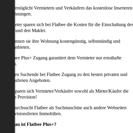
latbee ermöglicht Vermietern und Verkäufern das kostenlose Inserieren
ihrer Wohnungen.
ie Anbieter sparen sich bei Flatbee die Kosten für die Einschaltung de
nserates und den Makler.
aher können sie ihre Wohnung kostengünstig, selbstständig und
ffektiv anbieten.
er Flatbee Plus+ Zugang garantiert dem Vermieter nur ernsthafte
Anfragen.
o erhalten Suchende bei Flatbee Zugang zu den besten privaten und
rovisionsfreien Angeboten.
ei uns sparen sich Vermieter/Verkäufer sowohl als Mieter/Käufer die
omplette Provision!
udem durchsucht Flatbee als Suchmaschine auch andere Webseiten
ach provisionsfreien Immobilien.
Was genau ist Flatbee Plus+?