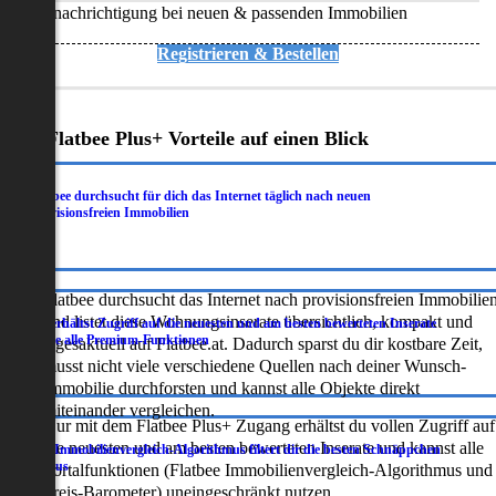
Benachrichtigung bei neuen & passenden Immobilien
Registrieren & Bestellen
Deine Flatbee Plus+ Vorteile auf einen Blick
Flatbee durchsucht für dich das Internet täglich nach neuen
.
provisionsfreien Immobilien
Flatbee durchsucht das Internet nach provisionsfreien Immobilie
und listet diese Wohnungsinserate übersichtlich, kompakt und
Du erhältst Zugriff auf die neuesten und am besten bewerteten Inserate
.
sowie alle Premium-Funktionen
tagesaktuell auf Flatbee.at. Dadurch sparst du dir kostbare Zeit,
musst nicht viele verschiedene Quellen nach deiner Wunsch-
Immobilie durchforsten und kannst alle Objekte direkt
miteinander vergleichen.
Nur mit dem Flatbee Plus+ Zugang erhältst du vollen Zugriff auf
die neuesten und am besten bewerteten Inserate und kannst alle
Der Immobilienvergleich-Algorithmus filtert dir die besten Schnäppchen
.
heraus
Portalfunktionen (Flatbee Immobilienvergleich-Algorithmus und
Preis-Barometer) uneingeschränkt nutzen.