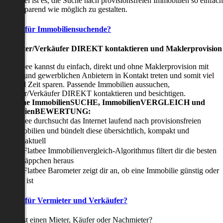
nser Ziel ist es, die Suche nach provisionsfreien Immobilien so einfach
nd zeitsparend wie möglich zu gestalten.
Vorteile für Immobiliensuchende?
Viermieter/Verkäufer DIREKT kontaktieren und Maklerprovision
sparen:
it Flatbee kannst du einfach, direkt und ohne Maklerprovision mit
rivaten und gewerblichen Anbietern in Kontakt treten und somit viel
eld und Zeit sparen. Passende Immobilien aussuchen,
ermieter/Verkäufer DIREKT kontaktieren und besichtigen.
All-in-one ImmobilienSUCHE, ImmobilienVERGLEICH und
ImmobilienBEWERTUNG:
Flatbee durchsucht das Internet laufend nach provisionsfreien
Immobilien und bündelt diese übersichtlich, kompakt und
tagesaktuell
Der Flatbee Immobilienvergleich-Algorithmus filtert dir die besten
Schnäppchen heraus
Der Flatbee Barometer zeigt dir an, ob eine Immobilie günstig oder
teuer ist
Vorteile für Vermieter und Verkäufer?
u suchst einen Mieter, Käufer oder Nachmieter?