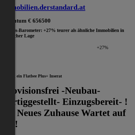
immobilien.derstandard.at
Eigentum
€ 656500
Preis-Barometer: +27% teurer als ähnliche Immobilien in
gleicher Lage
+27%
Dies ist ein Flatbee Plus+ Inserat
Provisionsfrei -Neubau-
Fertiggestellt- Einzugsbereit- !
ihr Neues Zuhause Wartet auf
Sie!