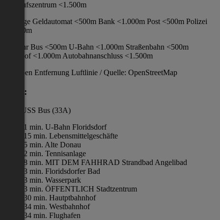
Einkaufszentrum <1.500m
Sonstige Geldautomat <500m Bank <1.000m Post <500m Polizei
<1.000m
Verkehr Bus <500m U-Bahn <1.000m Straßenbahn <500m
Bahnhof <1.000m Autobahnanschluss <1.500m
Angaben Entfernung Luftlinie / Quelle: OpenStreetMap
Lage:
ZU FUSS Bus (33A)
1 min. U-Bahn Floridsdorf
15 min. Lebensmittelgeschäfte
5 min. Alte Donau
2 min. Tennisanlage
8 min. MIT DEM FAHHRAD Strandbad Angelibad
3 min. Floridsdorfer Bad
3 min. Wasserpark
3 min. ÖFFENTLICH Stadtzentrum
30 min. Hautptbahnhof
34 min. Westbahnhof
34 min. Flughafen