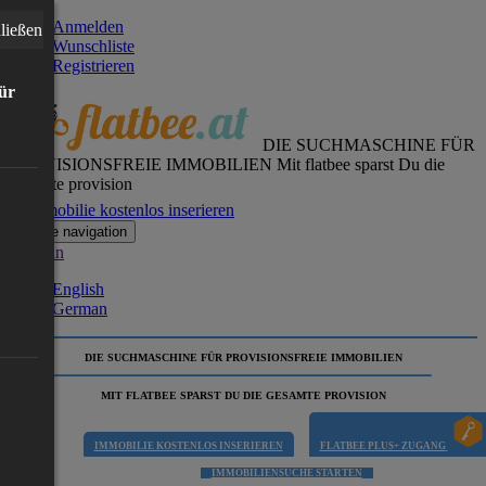
Anmelden
ließen
Wunschliste
Registrieren
für
DIE SUCHMASCHINE FÜR
PROVISIONSFREIE IMMOBILIEN
Mit flatbee sparst Du die
gesamte provision
Immobilie kostenlos inserieren
Toggle navigation
German
English
German
DIE SUCHMASCHINE FÜR PROVISIONSFREIE IMMOBILIEN
MIT FLATBEE SPARST DU DIE GESAMTE PROVISION
IMMOBILIE KOSTENLOS INSERIEREN
FLATBEE PLUS+ ZUGANG
IMMOBILIENSUCHE STARTEN