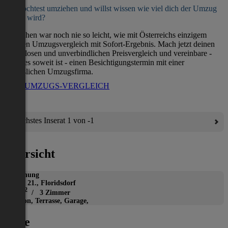
Du möchtest umziehen und willst wissen wie viel dich der Umzug
kosten wird?
Umziehen war noch nie so leicht, wie mit Österreichs einzigem
direkten Umzugsvergleich mit Sofort-Ergebnis. Mach jetzt deinen
kostenlosen und unverbindlichen Preisvergleich und vereinbare -
wenn es soweit ist - einen Besichtigungstermin mit einer
verlässlichen Umzugsfirma.
ZUM UMZUGS-VERGLEICH
Nächstes Inserat 1 von -1
Übersicht
Wohnung
Wien 21., Floridsdorf
2
88 m
/ 3 Zimmer
Balkon, Terrasse, Garage,
Lage