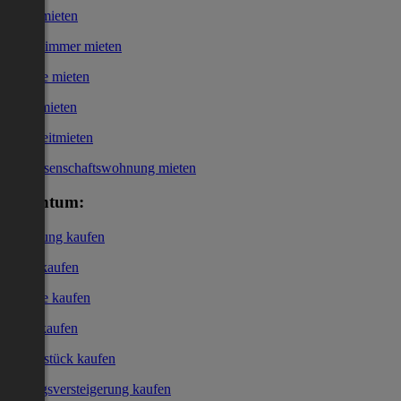
Haus mieten
WG-Zimmer mieten
Garage mieten
Büro mieten
Kurzzeitmieten
Genossenschaftswohnung mieten
Eigentum:
Wohnung kaufen
Haus kaufen
Garage kaufen
Büro kaufen
Grundstück kaufen
Zwangsversteigerung kaufen