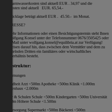
Die Warmwasserkosten sind aktuell EUR . 34,97 und die
Heizkosten sind aktuell EUR. 65,54.-
Die Rücklage beträgt aktuell EUR . 45.50.- im Monat.
INTERESSE?
Für mehr Informationen oder einen Besichtigungstermin steht Ihnen
Hr. Wolfgang Konsel unter der Telefonnummer 0676/3505425 oder
per E-Mail unter wolfgang.konsel@equilibria.at zur Verfügung!
Wir weisen darauf hin, dass zwischen dem Vermittler und dem zu
vermittelnden Dritten ein familiäres oder wirtschaftliches
Naheverhältnis besteht.
Infrastruktur:
/ Entfernungen
Gesundheit Arzt <500m Apotheke <500m Klinik <1.000m
Krankenhaus <2.000m
Kinder & Schulen Schule <500m Kindergarten <500m Universität
<1.000m Höhere Schule <1.500m
Nahversorgung Supermarkt <500m Bäckerei <500m