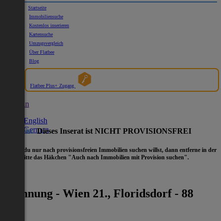
Startseite
Immobiliensuche
Kostenlos inserieren
Kartensuche
Umzugsvergleich
Über Flatbee
Blog
Flatbee Plus+ Zugang
German
English
German
Hinweis:
Dieses Inserat ist NICHT PROVISIONSFREI
- Wenn du nur nach provisionsfreien Immobilien suchen willst, dann entferne in der
Suche
bitte das Häkchen "Auch nach Immobilien mit Provision suchen".
Wohnung - Wien 21., Floridsdorf - 88
2
m