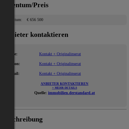
Eigentum/Preis
Eigentum:
€ 656 500
Anbieter kontaktieren
Name:
Kontakt + Originalinserat
Telefon:
Kontakt + Originalinserat
E-Mail:
Kontakt + Originalinserat
ANBIETER KONTAKTIEREN
+ MEHR DETAILS
Quelle:
immobilien.derstandard.at
Beschreibung