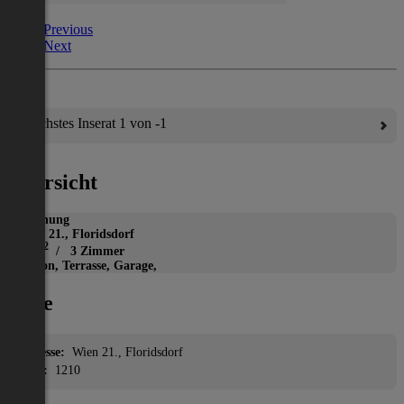
Previous
Next
Nächstes Inserat 1 von -1
Übersicht
Wohnung
Wien 21., Floridsdorf
2
88 m
/ 3 Zimmer
Balkon, Terrasse, Garage,
Lage
Adresse:
Wien 21., Floridsdorf
PLZ:
1210