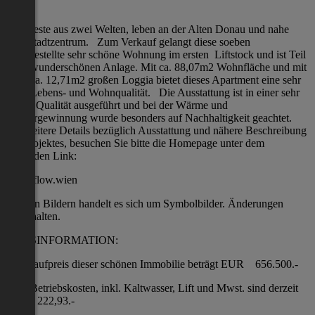
Das Beste aus zwei Welten, leben an der Alten Donau und nahe
dem Stadtzentrum. Zum Verkauf gelangt diese soeben
fertiggestellte sehr schöne Wohnung im ersten Liftstock und ist Teil
einer wunderschönen Anlage. Mit ca. 88,07m2 Wohnfläche und mit
einer ca. 12,71m2 großen Loggia bietet dieses Apartment eine sehr
hohe Lebens- und Wohnqualität. Die Ausstattung ist in einer sehr
hohen Qualität ausgeführt und bei der Wärme und
Wassergewinnung wurde besonders auf Nachhaltigkeit geachtet.
Für weitere Details bezüglich Ausstattung und nähere Beschreibung
des Projektes, besuchen Sie bitte die Homepage unter dem
folgenden Link:
www.flow.wien
Bei den Bildern handelt es sich um Symbolbilder. Änderungen
vorbehalten.
PREISINFORMATION:
Der Kaufpreis dieser schönen Immobilie beträgt EUR 656.500.-
Die Betriebskosten, inkl. Kaltwasser, Lift und Mwst. sind derzeit
EUR. 222,93.-