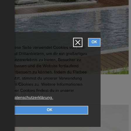
OK
Diese Seite verwendet Cookies von Erst-
und Drittanbietern, um dir ein großartiges
Nutzererlebnis zu bieten, Besucher zu
erfassen und die Website fortlaufend
verbessern zu können. Indem du Flatbee
nutzt, stimmst du unserer Verwendung
Eferding
von Cookies zu. Weitere Informationen
über Cookies findest du in unserer
Wohnfläche: 120 Zimmer: 5
Datenschutzerklärung.
€ 387 000
OK