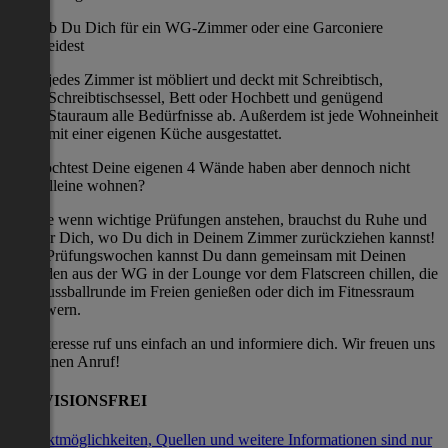
Egal ob Du Dich für ein WG-Zimmer oder eine Garconiere
entscheidest
jedes Zimmer ist möbliert und deckt mit Schreibtisch,
Schreibtischsessel, Bett oder Hochbett und genügend
Stauraum alle Bedürfnisse ab. Außerdem ist jede Wohneinheit
mit einer eigenen Küche ausgestattet.
Du möchtest Deine eigenen 4 Wände haben aber dennoch nicht
ganz alleine wohnen?
Gerade wenn wichtige Prüfungen anstehen, brauchst du Ruhe und
Zeit für Dich, wo Du dich in Deinem Zimmer zurückziehen kannst!
Nach Prüfungswochen kannst Du dann gemeinsam mit Deinen
Freunden aus der WG in der Lounge vor dem Flatscreen chillen, die
Tischfussballrunde im Freien genießen oder dich im Fitnessraum
auspowern.
Bei Interesse ruf uns einfach an und informiere dich. Wir freuen uns
auf deinen Anruf!
PROVISIONSFREI
Kontaktmöglichkeiten, Quellen und weitere Informationen sind nur