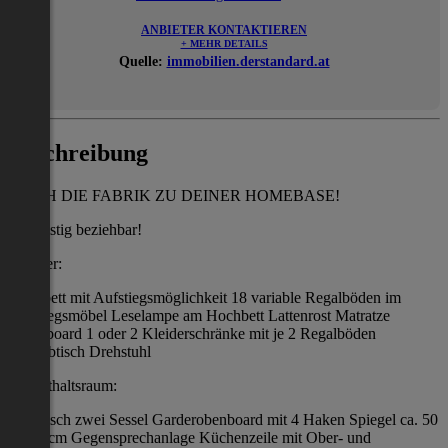
ANBIETER KONTAKTIEREN
+ MEHR DETAILS
Quelle:
immobilien.derstandard.at
Beschreibung
MACH DIE FABRIK ZU DEINER HOMEBASE!
kurzfristig beziehbar!
Zimmer:
Hochbett mit Aufstiegsmöglichkeit 18 variable Regalböden im
Aufstiegsmöbel Leselampe am Hochbett Lattenrost Matratze
Nachtboard 1 oder 2 Kleiderschränke mit je 2 Regalböden
Schreibtisch Drehstuhl
Aufenthaltsraum:
1 Esstisch zwei Sessel Garderobenboard mit 4 Haken Spiegel ca. 50
x 155 cm Gegensprechanlage Küchenzeile mit Ober- und