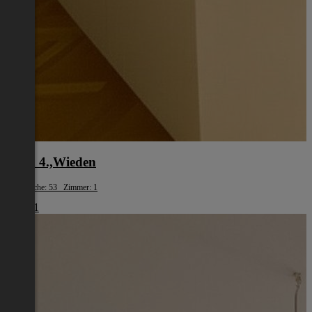
Wien 4.,Wieden
Wohnfläche: 53 Zimmer: 1
€ 1.461