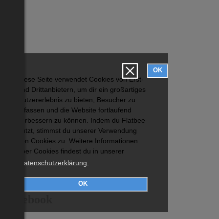
OK
Diese Seite verwendet Cookies von Erst-
und Drittanbietern, um dir ein großartiges
Nutzererlebnis zu bieten, Besucher zu
erfassen und die Website fortlaufend
verbessern zu können. Indem du Flatbee
nutzt, stimmst du unserer Verwendung
von Cookies zu. Weitere Informationen
über Cookies findest du in unserer
Datenschutzerklärung.
OK
Facebook