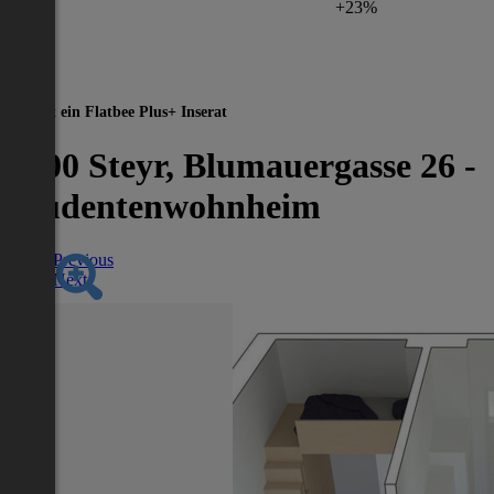
+23%
Dies ist ein Flatbee Plus+ Inserat
4400 Steyr, Blumauergasse 26 -
Studentenwohnheim
Previous
Next
Nächstes Inserat 1 von -1
Übersicht
WG-Zimmer