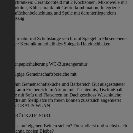
Unterschränken: Cerankochfeld mit 2 Kochzonen, Mikrowelle mit
Grillfunktion, Kühlschrank mit Gefrierkombination, Integrierte
Arbeitsflächenbeleuchtung und Spüle mit darunterliegendem
Müllauszug
BAD:
Duscharmatur mit Schubstange verchromt Spiegel in Fliesenebene
Etagere / Keramik unterhalb des Spiegels Handtuchhaken
WC:
Toilettenpapierhalterung WC-Bürstengarnitur
Großzügige Gemeinschaftsbereiche mit:
Foyer mit Gemeinschaftsküche und Barbereich Gut ausgestatteter
Fitnessraum Freibereich im Atrium mit Tischtennis, Tischfußball
Lounge mit Sofa und Flatscreen im Dachgeschoss Waschküche
Fahrradraum Stellplätze im freien können zusätzlich angemietet
werden GRATIS WLAN
DEIN RÜCKZUGSORT
Du willst auf eigenen Beinen stehen? Du studierst und suchst nach
einer richtig coolen Bleibe?