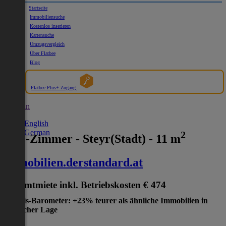
Startseite
Immobiliensuche
Kostenlos inserieren
Kartensuche
Umzugsvergleich
Über Flatbee
Blog
Flatbee Plus+ Zugang
German
English
German
2
WG-Zimmer - Steyr(Stadt) - 11 m
immobilien.derstandard.at
Gesamtmiete inkl. Betriebskosten
€ 474
Preis-Barometer: +23% teurer als ähnliche Immobilien in
gleicher Lage