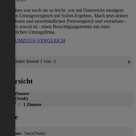
Umziehen war noch nie so leicht, wie mit Österreichs einzigem
direkten Umzugsvergleich mit Sofort-Ergebnis. Mach jetzt deinen
kostenlosen und unverbindlichen Preisvergleich und vereinbare -
wenn es soweit ist - einen Besichtigungstermin mit einer
verlässlichen Umzugsfirma.
ZUM UMZUGS-VERGLEICH
Nächstes Inserat 1 von -1
Übersicht
WG-Zimmer
Steyr(Stadt)
2
11 m
/ 1 Zimmer
Lage
Adresse:
Steyr(Stadt)