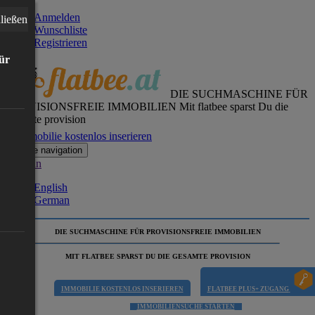
Anmelden
ließen
Wunschliste
Registrieren
für
DIE SUCHMASCHINE FÜR
PROVISIONSFREIE IMMOBILIEN
Mit flatbee sparst Du die
gesamte provision
Immobilie kostenlos inserieren
Toggle navigation
German
English
German
DIE SUCHMASCHINE FÜR PROVISIONSFREIE IMMOBILIEN
MIT FLATBEE SPARST DU DIE GESAMTE PROVISION
IMMOBILIE KOSTENLOS INSERIEREN
FLATBEE PLUS+ ZUGANG
IMMOBILIENSUCHE STARTEN