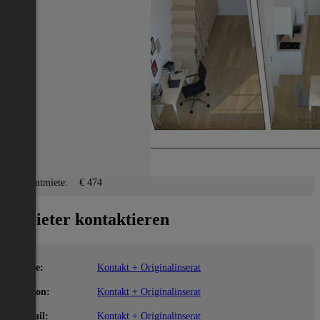
Steyr(Stadt)
2
11 m
/ 1 Zimmer
Lage
Adresse:
Steyr(Stadt)
PLZ:
4400
Miete/Preis
Gesamtmiete:
€ 474
Anbieter kontaktieren
Name:
Kontakt + Originalinserat
Telefon:
Kontakt + Originalinserat
E-Mail:
Kontakt + Originalinserat