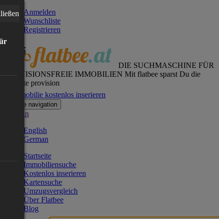
Anmelden
ließen
Wunschliste
Registrieren
für
DIE SUCHMASCHINE FÜR
PROVISIONSFREIE IMMOBILIEN
Mit flatbee sparst Du die
gesamte provision
Immobilie kostenlos inserieren
Toggle navigation
German
English
German
Startseite
Immobiliensuche
Kostenlos inserieren
Kartensuche
Umzugsvergleich
Über Flatbee
Blog