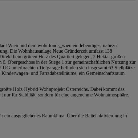
r Stadt Wien und dem wohnfonds_wien ein lebendiges, nahezu
rgung. Die Wohnhausanlage Neue Gründerzeit umfasst 138
Direkt beim grünen Herz des Quartiert gelegen, 2 Hektar großen
 6. Obergeschoss in der Stiege 1 zur gemeinschaftlichen Nutzung zur
 2.UG unterbrachten Tiefgarage befinden sich insgesamt 63 Stellplätze
age Kinderwagen- und Farradabstellräume, ein Gemeinschaftsraum
rößte Holz-Hybrid-Wohnprojekt Österreichs. Dabei kommt das
t nur für Stabilität, sondern für eine angenehme Wohnatmosphäre.
 ein ausgeglichenes Raumklima. Über die Baiteilaktivierunng in