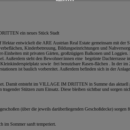
DRITTEN ein neues Stück Stadt
elf Hektar entwickelt die ARE Austrian Real Estate gemeinsam mit de
werbeflächen, Kinderbetreuung, Bildungseinrichtungen und Nahverso
mer-Einheiten mit privaten Gärten, großzügigen Balkonen und Loggien. 
el. Außerdem steht den Bewohner:innen eine begrünte Dachterrasse im
Kleinkinderspielplatz sowie frei benutzbare Rasen-flächen . In der im
stationen ist baulich vorbereitet. Außerdem befinden sich in der Anl
tet. Damit entsteht im VILLAGE IM DRITTEN in Summe das aktuell g
ragender Stützen zum Einsatz. Diese bleiben sichtbar und sorgen nich
schoßen (über die jeweils darüberliegenden Geschoßdecke) sorgen für
h im Sommer sanft temperiert.