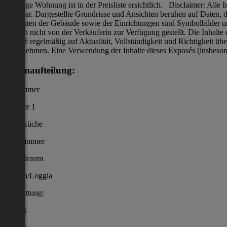
jeweilige Wohnung ist in der Preisliste ersichtlich. Disclaimer: Al
ableitbar. Dargestellte Grundrisse und Ansichten beruhen auf Daten,
Ansichten der Gebäude sowie der Einrichtungen sind Symbolbilder und
werden nicht von der Verkäuferin zur Verfügung gestellt. Die Inhalte
Exposé regelmäßig auf Aktualität, Vollständigkeit und Richtigkeit übe
aufzunehmen. Eine Verwendung der Inhalte dieses Exposés (insbesonde
Raumaufteilung:
Vorzimmer
Zimmer 1
Wohnküche
Badezimmer
Abstellraum
Balkon/Loggia
Ausstattung:
Parkett