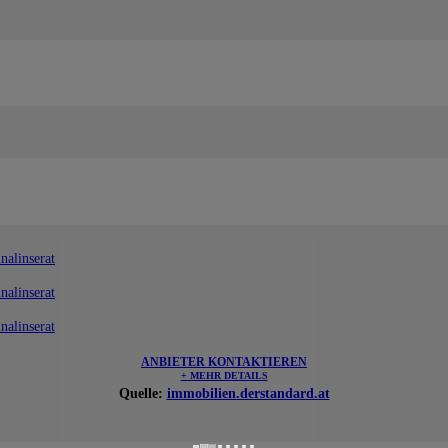
nalinserat
nalinserat
nalinserat
ANBIETER KONTAKTIEREN
+ MEHR DETAILS
Quelle:
immobilien.derstandard.at