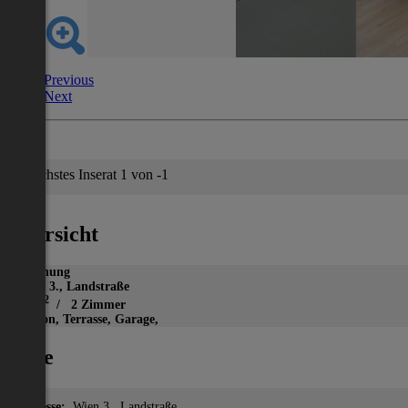
Previous
Next
Nächstes Inserat 1 von -1
Übersicht
Wohnung
Wien 3., Landstraße
2
46 m
/ 2 Zimmer
Balkon, Terrasse, Garage,
Lage
Adresse:
Wien 3., Landstraße