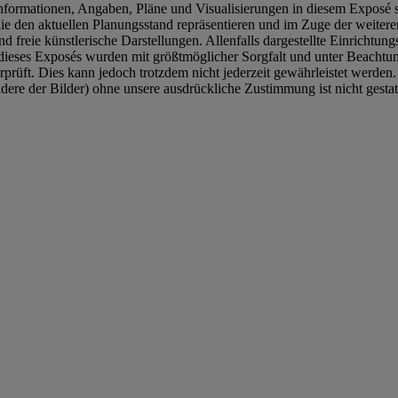
le Informationen, Angaben, Pläne und Visualisierungen in diesem Expos
 die den aktuellen Planungsstand repräsentieren und im Zuge der weite
 freie künstlerische Darstellungen. Allenfalls dargestellte Einrichtun
 dieses Exposés wurden mit größtmöglicher Sorgfalt und unter Beachtung
rprüft. Dies kann jedoch trotzdem nicht jederzeit gewährleistet werden
re der Bilder) ohne unsere ausdrückliche Zustimmung ist nicht gestatt