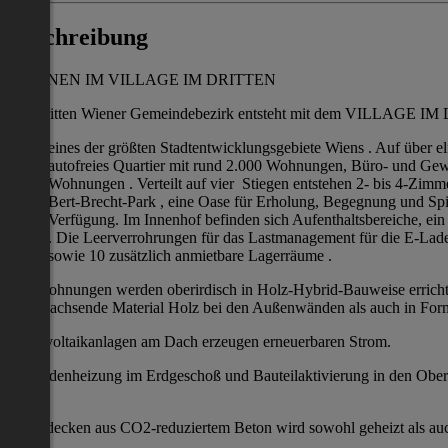
Beschreibung
WOHNEN IM VILLAGE IM DRITTEN
Im dritten Wiener Gemeindebezirk entsteht mit dem VILLAGE IM 
eines der größten Stadtentwicklungsgebiete Wiens . Auf über 
autofreies Quartier mit rund 2.000 Wohnungen, Büro- und Ge
Wohnungen . Verteilt auf vier Stiegen entstehen 2- bis 4-Zim
Bert-Brecht-Park , eine Oase für Erholung, Begegnung und Spi
Verfügung. Im Innenhof befinden sich Aufenthaltsbereiche, ein 
. Die Leerverrohrungen für das Lastmanagement für die E-Lade
sowie 10 zusätzlich anmietbare Lagerräume .
Die Wohnungen werden oberirdisch in Holz-Hybrid-Bauweise errich
nachwachsende Material Holz bei den Außenwänden als auch in Form t
Photovoltaikanlagen am Dach erzeugen erneuerbaren Strom.
Fußbodenheizung im Erdgeschoß und Bauteilaktivierung in den Oberge
den
Betondecken aus CO2-reduziertem Beton wird sowohl geheizt als auc