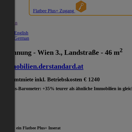
Flatbee Plus+ Zugang
German
English
German
2
Wohnung - Wien 3., Landstraße - 46 m
immobilien.derstandard.at
Gesamtmiete inkl. Betriebskosten
€ 1240
Preis-Barometer: +35% teurer als ähnliche Immobilien in glei
Dies ist ein Flatbee Plus+ Inserat