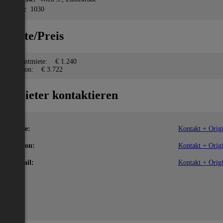
PLZ:
1030
Miete/Preis
Gesamtmiete:
€ 1.240
Kaution:
€ 3.722
Anbieter kontaktieren
Name:
Kontakt + Origi
Telefon:
Kontakt + Origi
E-Mail:
Kontakt + Origi