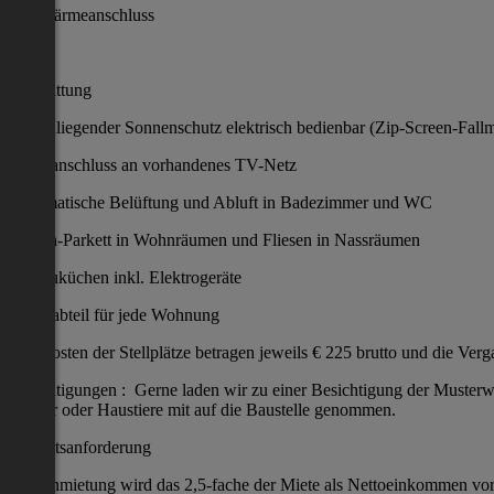
Fernwärmeanschluss
Ausstattung
Außenliegender Sonnenschutz elektrisch bedienbar (Zip-Screen-Fallm
Kabelanschluss an vorhandenes TV-Netz
Automatische Belüftung und Abluft in Badezimmer und WC
Eichen-Parkett in Wohnräumen und Fliesen in Nassräumen
Einbauküchen inkl. Elektrogeräte
Kellerabteil für jede Wohnung
Die Kosten der Stellplätze betragen jeweils € 225 brutto und die Verg
Besichtigungen : Gerne laden wir zu einer Besichtigung der Musterwo
Kinder oder Haustiere mit auf die Baustelle genommen.
Bonitätsanforderung
Zur Anmietung wird das 2,5-fache der Miete als Nettoeinkommen vora