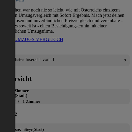
Umziehen war noch nie so leicht, wie mit Österreichs einzigem
direkten Umzugsvergleich mit Sofort-Ergebnis. Mach jetzt deinen
kostenlosen und unverbindlichen Preisvergleich und vereinbare -
wenn es soweit ist - einen Besichtigungstermin mit einer
verlässlichen Umzugsfirma.
ZUM UMZUGS-VERGLEICH
Nächstes Inserat 1 von -1
Übersicht
WG-Zimmer
Steyr(Stadt)
2
11 m
/ 1 Zimmer
Lage
Adresse:
Steyr(Stadt)