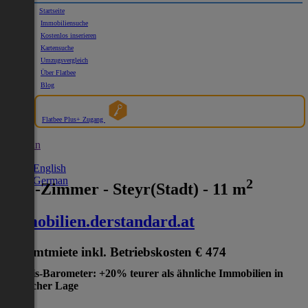
Startseite
Immobiliensuche
Kostenlos inserieren
Kartensuche
Umzugsvergleich
Über Flatbee
Blog
Flatbee Plus+ Zugang
German
English
German
2
WG-Zimmer - Steyr(Stadt) - 11 m
immobilien.derstandard.at
Gesamtmiete inkl. Betriebskosten
€ 474
Preis-Barometer: +20% teurer als ähnliche Immobilien in
gleicher Lage