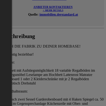
ANBIETER KONTAKTIEREN
+ MEHR DETAILS
Quelle:
immobilien.derstandard.at
Beschreibung
MACH DIE FABRIK ZU DEINER HOMEBASE!
kurzfristig beziehbar!
Zimmer:
Hochbett mit Aufstiegsmöglichkeit 18 variable Regalböden im
Aufstiegsmöbel Leselampe am Hochbett Lattenrost Matratze
Nachtboard 1 oder 2 Kleiderschränke mit je 2 Regalböden
Schreibtisch Drehstuhl
Aufenthaltsraum:
1 Esstisch zwei Sessel Garderobenboard mit 4 Haken Spiegel ca. 50
x 155 cm Gegensprechanlage Küchenzeile mit Ober- und