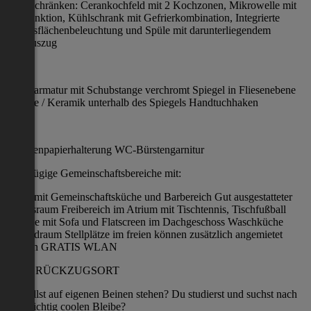
Unterschränken: Cerankochfeld mit 2 Kochzonen, Mikrowelle mit
Grillfunktion, Kühlschrank mit Gefrierkombination, Integrierte
Arbeitsflächenbeleuchtung und Spüle mit darunterliegendem
Müllauszug
BAD:
Duscharmatur mit Schubstange verchromt Spiegel in Fliesenebene
Etagere / Keramik unterhalb des Spiegels Handtuchhaken
WC:
Toilettenpapierhalterung WC-Bürstengarnitur
Großzügige Gemeinschaftsbereiche mit:
Foyer mit Gemeinschaftsküche und Barbereich Gut ausgestatteter
Fitnessraum Freibereich im Atrium mit Tischtennis, Tischfußball
Lounge mit Sofa und Flatscreen im Dachgeschoss Waschküche
Fahrradraum Stellplätze im freien können zusätzlich angemietet
werden GRATIS WLAN
DEIN RÜCKZUGSORT
Du willst auf eigenen Beinen stehen? Du studierst und suchst nach
einer richtig coolen Bleibe?