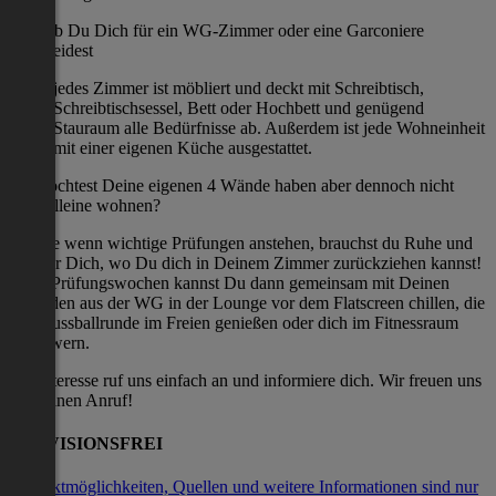
Egal ob Du Dich für ein WG-Zimmer oder eine Garconiere
entscheidest
jedes Zimmer ist möbliert und deckt mit Schreibtisch,
Schreibtischsessel, Bett oder Hochbett und genügend
Stauraum alle Bedürfnisse ab. Außerdem ist jede Wohneinheit
mit einer eigenen Küche ausgestattet.
Du möchtest Deine eigenen 4 Wände haben aber dennoch nicht
ganz alleine wohnen?
Gerade wenn wichtige Prüfungen anstehen, brauchst du Ruhe und
Zeit für Dich, wo Du dich in Deinem Zimmer zurückziehen kannst!
Nach Prüfungswochen kannst Du dann gemeinsam mit Deinen
Freunden aus der WG in der Lounge vor dem Flatscreen chillen, die
Tischfussballrunde im Freien genießen oder dich im Fitnessraum
auspowern.
Bei Interesse ruf uns einfach an und informiere dich. Wir freuen uns
auf deinen Anruf!
PROVISIONSFREI
Kontaktmöglichkeiten, Quellen und weitere Informationen sind nur