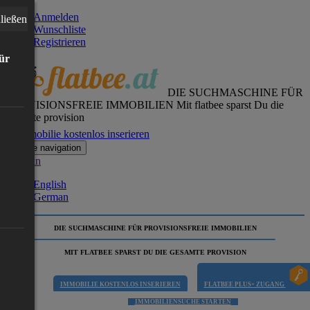
Anmelden
ließen
Wunschliste
Registrieren
für
DIE SUCHMASCHINE FÜR
PROVISIONSFREIE IMMOBILIEN
Mit flatbee sparst Du die
gesamte provision
Immobilie kostenlos inserieren
Toggle navigation
German
English
German
DIE SUCHMASCHINE FÜR PROVISIONSFREIE IMMOBILIEN
MIT FLATBEE SPARST DU DIE GESAMTE PROVISION
IMMOBILIE KOSTENLOS INSERIEREN
FLATBEE PLUS+ ZUGANG
IMMOBILIENSUCHE STARTEN