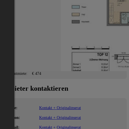
Steyr(Stadt)
2
11 m
/ 1 Zimmer
Lage
Adresse:
Steyr(Stadt)
PLZ:
4400
Miete/Preis
Gesamtmiete:
€ 474
Anbieter kontaktieren
Name:
Kontakt + Originalinserat
Telefon:
Kontakt + Originalinserat
E-Mail:
Kontakt + Originalinserat