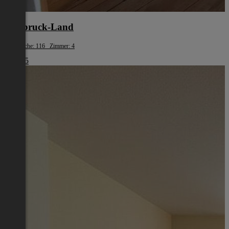
Innsbruck-Land
Wohnfläche: 116 Zimmer: 4
€ 1.945