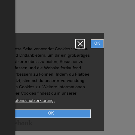
OK
Diese Seite verwendet Cookies von Erst-
und Drittanbietern, um dir ein großartiges
Nutzererlebnis zu bieten, Besucher zu
erfassen und die Website fortlaufend
verbessern zu können. Indem du Flatbee
nutzt, stimmst du unserer Verwendung
von Cookies zu. Weitere Informationen
über Cookies findest du in unserer
Datenschutzerklärung.
OK
Facebook