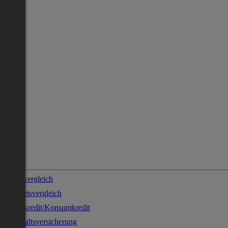
Stromvergleich
Gaspreisvergleich
Sofortkredit/Konsumkredit
Haushaltsversicherung