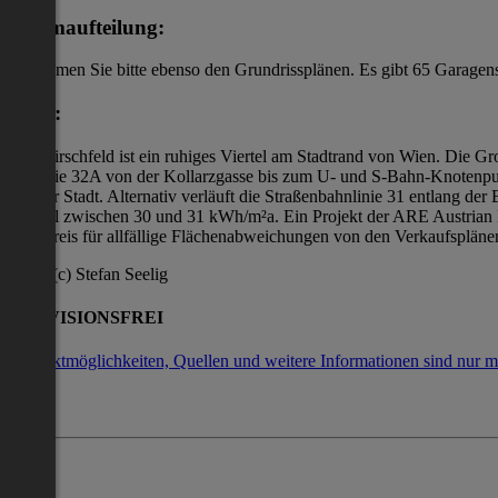
Raumaufteilung:
entnehmen Sie bitte ebenso den Grundrissplänen. Es gibt 65 Garage
Lage:
Das Hirschfeld ist ein ruhiges Viertel am Stadtrand von Wien. Die 
Buslinie 32A von der Kollarzgasse bis zum U- und S-Bahn-Knotenpun
aus der Stadt. Alternativ verläuft die Straßenbahnlinie 31 entlang de
Bauteil zwischen 30 und 31 kWh/m²a. Ein Projekt der ARE Austrian Re
Kaufpreis für allfällige Flächenabweichungen von den Verkaufsplänen
Fotos (c) Stefan Seelig
PROVISIONSFREI
Kontaktmöglichkeiten, Quellen und weitere Informationen sind nur m