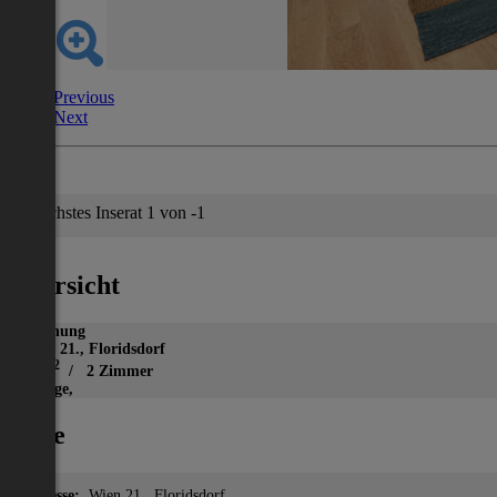
Previous
Next
Nächstes Inserat 1 von -1
Übersicht
Wohnung
Wien 21., Floridsdorf
2
53 m
/ 2 Zimmer
Garage,
Lage
Adresse:
Wien 21., Floridsdorf