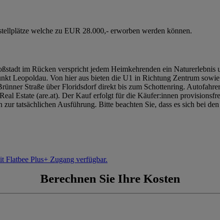
nstellplätze welche zu EUR 28.000,- erworben werden können.
Großstadt im Rücken verspricht jedem Heimkehrenden ein Naturerlebnis
kt Leopoldau. Von hier aus bieten die U1 in Richtung Zentrum sowie 
r Brünner Straße über Floridsdorf direkt bis zum Schottenring. Autofah
al Estate (are.at). Der Kauf erfolgt für die Käufer:innen provisionsfr
 zur tatsächlichen Ausführung. Bitte beachten Sie, dass es sich bei 
it Flatbee Plus+ Zugang verfügbar.
Berechnen Sie Ihre Kosten