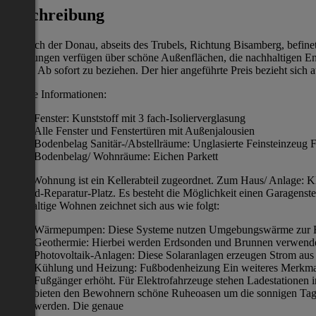
Beschreibung
Nördlich der Donau, abseits des Trubels, Richtung Bisamberg, befin
Wohnungen verfügen über schöne Außenflächen, die nachhaltigen En
-96m². Ab sofort zu beziehen. Der hier angeführte Preis bezieht sich
weitere Informationen:
Fenster: Kunststoff mit 3 fach-Isolierverglasung
Alle Fenster und Fenstertüren mit Außenjalousien
Bodenbelag Sanitär-/Abstellräume: Unglasierte Feinsteinzeug F
Bodenbelag/ Wohnräume: Eichen Parkett
Jeder Wohnung ist ein Kellerabteil zugeordnet. Zum Haus/ Anlage: K
Fahrrad-Reparatur-Platz. Es besteht die Möglichkeit einen Garagenst
nachhaltige Wohnen zeichnet sich aus wie folgt:
Wärmepumpen: Diese Systeme nutzen Umgebungswärme zur B
Geothermie: Hierbei werden Erdsonden und Brunnen verwendet
Photovoltaik-Anlagen: Diese Solaranlagen erzeugen Strom aus 
Kühlung und Heizung: Fußbodenheizung Ein weiteres Merkmal de
Fußgänger erhöht. Für Elektrofahrzeuge stehen Ladestationen i
bieten den Bewohnern schöne Ruheoasen um die sonnigen Tag
werden. Die genaue