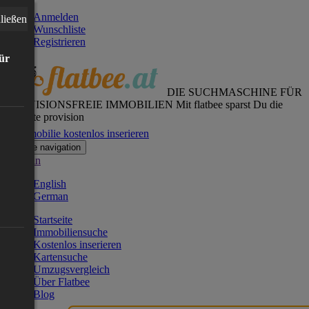
Anmelden
ließen
Wunschliste
Registrieren
für
DIE SUCHMASCHINE FÜR
PROVISIONSFREIE IMMOBILIEN
Mit flatbee sparst Du die
gesamte provision
Immobilie kostenlos inserieren
Toggle navigation
German
English
German
Startseite
Immobiliensuche
Kostenlos inserieren
Kartensuche
Umzugsvergleich
Über Flatbee
Blog