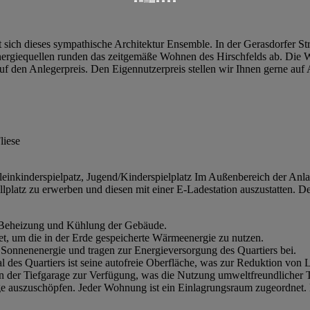
et sich dieses sympathische Architektur Ensemble. In der Gerasdorfer
ergiequellen runden das zeitgemäße Wohnen des Hirschfelds ab. Die
 auf den Anlegerpreis. Den Eigennutzerpreis stellen wir Ihnen gerne auf
liese
leinkinderspielpatz, Jugend/Kinderspielplatz Im Außenbereich der Anl
ellplatz zu erwerben und diesen mit einer E-Ladestation auszustatten
eheizung und Kühlung der Gebäude.
, um die in der Erde gespeicherte Wärmeenergie zu nutzen.
Sonnenenergie und tragen zur Energieversorgung des Quartiers bei.
s Quartiers ist seine autofreie Oberfläche, was zur Reduktion von L
n der Tiefgarage zur Verfügung, was die Nutzung umweltfreundlicher T
e auszuschöpfen. Jeder Wohnung ist ein Einlagrungsraum zugeordnet