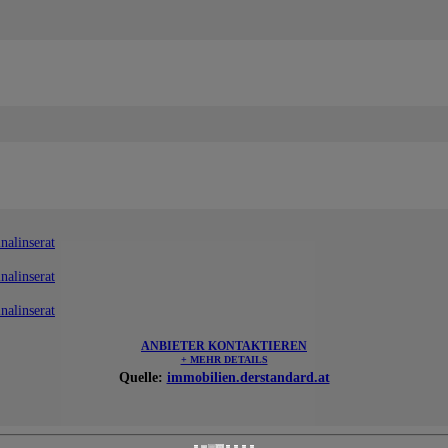
nalinserat
nalinserat
nalinserat
ANBIETER KONTAKTIEREN
+ MEHR DETAILS
Quelle:
immobilien.derstandard.at