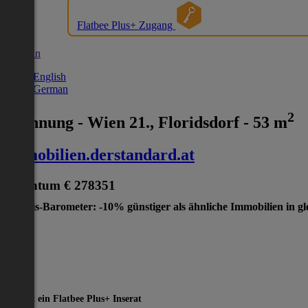
Flatbee Plus+ Zugang
German
English
German
2
Wohnung - Wien 21., Floridsdorf - 53 m
immobilien.derstandard.at
Eigentum
€ 278351
Preis-Barometer: -10% günstiger als ähnliche Immobilien in gl
Dies ist ein Flatbee Plus+ Inserat