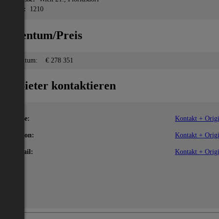
PLZ:
1210
Eigentum/Preis
Eigentum:
€ 278 351
Anbieter kontaktieren
Name:
Kontakt + Origi
Telefon:
Kontakt + Origi
E-Mail:
Kontakt + Origi