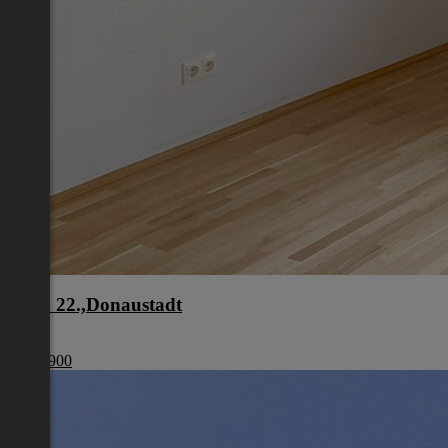
Wien 22.,Donaustadt
Wien
€ 440 900