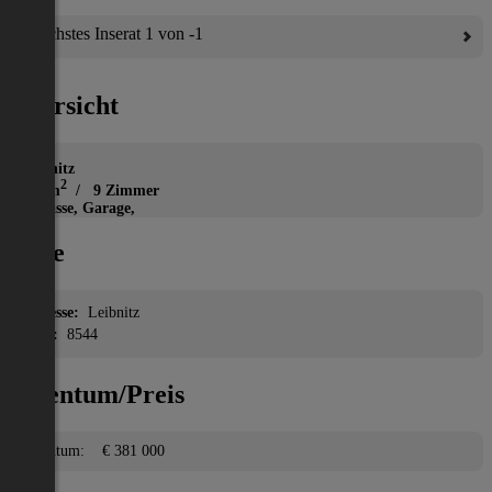
Nächstes Inserat 1 von -1
Übersicht
Haus
Leibnitz
2
154 m
/ 9 Zimmer
Terrasse, Garage,
Lage
Adresse:
Leibnitz
PLZ:
8544
Eigentum/Preis
Eigentum:
€ 381 000