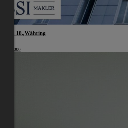
Wien 18.,Währing
Wien
€ 329 000