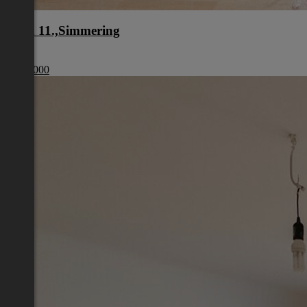
Wien 11.,Simmering
Wien
€ 179 000