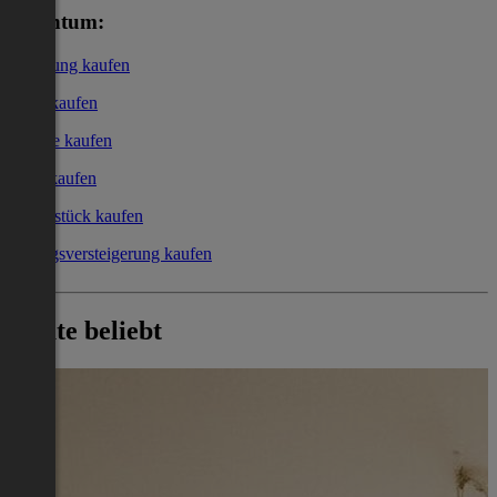
Eigentum:
Wohnung kaufen
Haus kaufen
Garage kaufen
Büro kaufen
Grundstück kaufen
Zwangsversteigerung kaufen
Heute beliebt