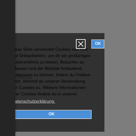
OK
Diese Seite verwendet Cookies von Erst-
und Drittanbietern, um dir ein großartiges
Nutzererlebnis zu bieten, Besucher zu
erfassen und die Website fortlaufend
verbessern zu können. Indem du Flatbee
Facebook
nutzt, stimmst du unserer Verwendung
von Cookies zu. Weitere Informationen
über Cookies findest du in unserer
Datenschutzerklärung.
OK