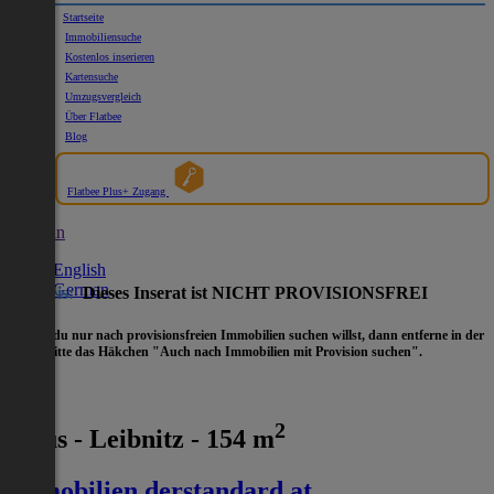
Startseite
Immobiliensuche
Kostenlos inserieren
Kartensuche
Umzugsvergleich
Über Flatbee
Blog
Flatbee Plus+ Zugang
German
English
German
Hinweis:
Dieses Inserat ist NICHT PROVISIONSFREI
- Wenn du nur nach provisionsfreien Immobilien suchen willst, dann entferne in der
Suche
bitte das Häkchen "Auch nach Immobilien mit Provision suchen".
2
Haus - Leibnitz - 154 m
immobilien.derstandard.at