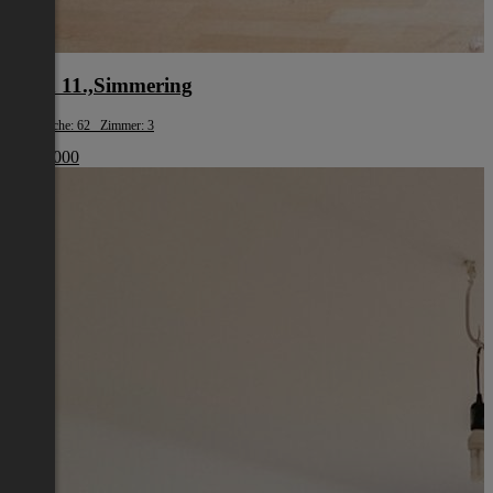
Wien 11.,Simmering
Wohnfläche: 62 Zimmer: 3
€ 179 000