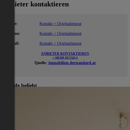
Anbieter kontaktieren
Name:
Kontakt + Originalinserat
Telefon:
Kontakt + Originalinserat
E-Mail:
Kontakt + Originalinserat
ANBIETER KONTAKTIEREN
+ MEHR DETAILS
Quelle:
immobilien.derstandard.at
Gerade beliebt