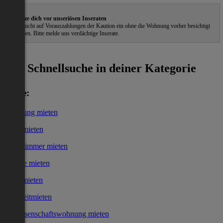
Schütze dich vor unseriösen Inseraten
Gehe nicht auf Vorauszahlungen der Kaution ein ohne die Wohnung vorher besichtigt
zu haben. Bitte melde uns verdächtige Inserate.
ˀ
Schnellsuche in deiner Kategorie
Miete:
Wohnung mieten
Haus mieten
WG-Zimmer mieten
Garage mieten
Büro mieten
Kurzzeitmieten
Genossenschaftswohnung mieten