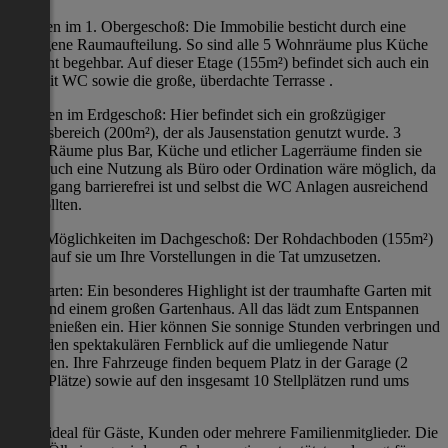
Wohnen im 1. Obergeschoß: Die Immobilie besticht durch eine
gelungene Raumaufteilung. So sind alle 5 Wohnräume plus Küche
getrennt begehbar. Auf dieser Etage (155m²) befindet sich auch ein
Bad mit WC sowie die große, überdachte Terrasse .
Arbeiten im Erdgeschoß: Hier befindet sich ein großzügiger
Arbeitsbereich (200m²), der als Jausenstation genutzt wurde. 3
große Räume plus Bar, Küche und etlicher Lagerräume finden sie
hier. Auch eine Nutzung als Büro oder Ordination wäre möglich, da
der Zugang barrierefrei ist und selbst die WC Anlagen ausreichend
sein sollten.
Viele Möglichkeiten im Dachgeschoß: Der Rohdachboden (155m²)
wartet auf sie um Ihre Vorstellungen in die Tat umzusetzen.
Der Garten: Ein besonderes Highlight ist der traumhafte Garten mit
Pool und einem großen Gartenhaus. All das lädt zum Entspannen
und Genießen ein. Hier können Sie sonnige Stunden verbringen und
dabei den spektakulären Fernblick auf die umliegende Natur
genießen. Ihre Fahrzeuge finden bequem Platz in der Garage (2
PKW Plätze) sowie auf den insgesamt 10 Stellplätzen rund ums
Haus
ideal für Gäste, Kunden oder mehrere Familienmitglieder. Die