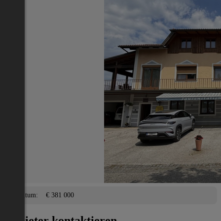
Nächstes Inserat 1 von -1
Übersicht
Haus
Leibnitz
2
154 m
/ 9 Zimmer
Terrasse, Garage,
Lage
Adresse:
Leibnitz
PLZ:
8544
Eigentum/Preis
Eigentum:
€ 381 000
Anbieter kontaktieren