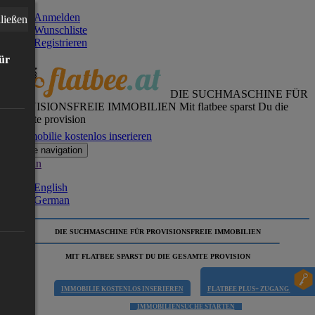
Anmelden
ließen
Wunschliste
Registrieren
für
DIE SUCHMASCHINE FÜR
PROVISIONSFREIE IMMOBILIEN
Mit flatbee sparst Du die
gesamte provision
Immobilie kostenlos inserieren
Toggle navigation
German
English
German
DIE SUCHMASCHINE FÜR PROVISIONSFREIE IMMOBILIEN
MIT FLATBEE SPARST DU DIE GESAMTE PROVISION
IMMOBILIE KOSTENLOS INSERIEREN
FLATBEE PLUS+ ZUGANG
IMMOBILIENSUCHE STARTEN