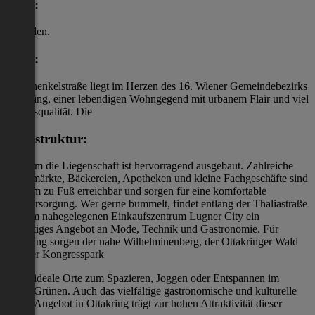
Lage:
zu finden.
Lage:
Die Enenkelstraße liegt im Herzen des 16. Wiener Gemeindebezirks
Ottakring, einer lebendigen Wohngegend mit urbanem Flair und viel
Lebensqualität. Die
Infrastruktur:
rund um die Liegenschaft ist hervorragend ausgebaut. Zahlreiche
Supermärkte, Bäckereien, Apotheken und kleine Fachgeschäfte sind
bequem zu Fuß erreichbar und sorgen für eine komfortable
Nahversorgung. Wer gerne bummelt, findet entlang der Thaliastraße
oder im nahegelegenen Einkaufszentrum Lugner City ein
vielfältiges Angebot an Mode, Technik und Gastronomie. Für
Erholung sorgen der nahe Wilhelminenberg, der Ottakringer Wald
und der Kongresspark
ideale Orte zum Spazieren, Joggen oder Entspannen im
Grünen. Auch das vielfältige gastronomische und kulturelle
Angebot in Ottakring trägt zur hohen Attraktivität dieser