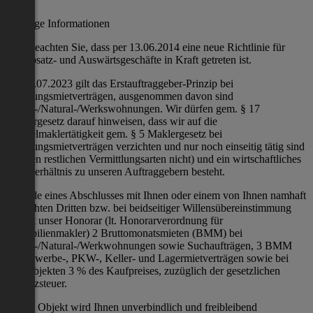
Wichtige Informationen
Bitte beachten Sie, dass per 13.06.2014 eine neue Richtlinie für
Fernabsatz- und Auswärtsgeschäfte in Kraft getreten ist.
Ab 01.07.2023 gilt das Erstauftraggeber-Prinzip bei
Wohnungsmietverträgen, ausgenommen davon sind
Dienst-/Natural-/Werkswohnungen. Wir dürfen gem. § 17
Maklergesetz darauf hinweisen, dass wir auf die
Doppelmaklertätigkeit gem. § 5 Maklergesetz bei
Wohnungsmietverträgen verzichten und nur noch einseitig tätig sind
(bei den restlichen Vermittlungsarten nicht) und ein wirtschaftliches
Naheverhältnis zu unseren Auftraggebern besteht.
Im Falle eines Abschlusses mit Ihnen oder einem von Ihnen namhaft
gemachten Dritten bzw. bei beidseitiger Willensübereinstimmung
beträgt unser Honorar (lt. Honorarverordnung für
Immobilienmakler) 2 Bruttomonatsmieten (BMM) bei
Dienst-/Natural-/Werkwohnungen sowie Suchaufträgen, 3 BMM
bei Gewerbe-, PKW-, Keller- und Lagermietverträgen sowie bei
Kaufobjekten 3 % des Kaufpreises, zuzüglich der gesetzlichen
Umsatzsteuer.
Dieses Objekt wird Ihnen unverbindlich und freibleibend