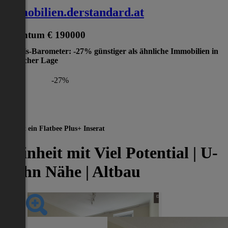
immobilien.derstandard.at
Eigentum
€ 190000
Preis-Barometer: -27% günstiger als ähnliche Immobilien in
gleicher Lage
-27%
Dies ist ein Flatbee Plus+ Inserat
| Einheit mit Viel Potential | U-
Bahn Nähe | Altbau