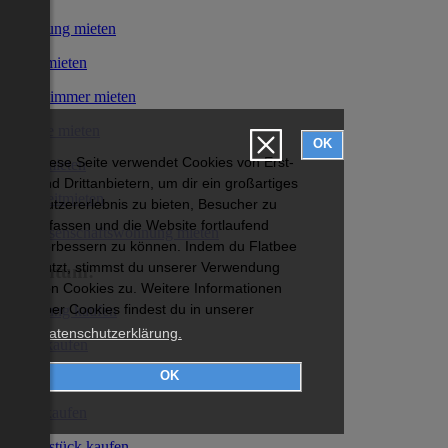
Wohnung mieten
Haus mieten
WG-Zimmer mieten
Garage mieten
OK
Diese Seite verwendet Cookies von Erst-
Büro mieten
und Drittanbietern, um dir ein großartiges
Kurzzeitmieten
Nutzererlebnis zu bieten, Besucher zu
erfassen und die Website fortlaufend
Genossenschaftswohnung mieten
verbessern zu können. Indem du Flatbee
nutzt, stimmst du unserer Verwendung
Eigentum:
von Cookies zu. Weitere Informationen
über Cookies findest du in unserer
Wohnung kaufen
Datenschutzerklärung.
Haus kaufen
OK
Garage kaufen
Büro kaufen
Grundstück kaufen