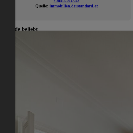
+ MEHR DETAILS
Quelle:
immobilien.derstandard.at
Gerade beliebt