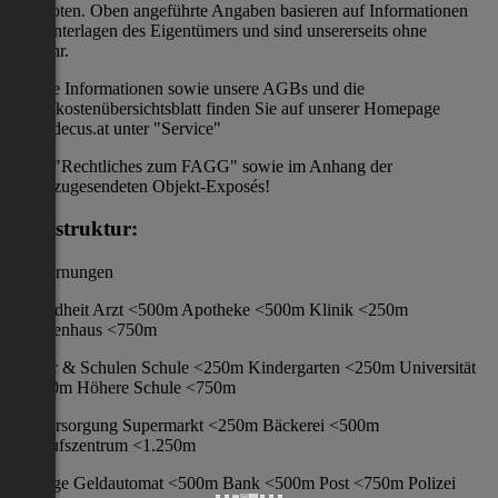
angeboten. Oben angeführte Angaben basieren auf Informationen
und Unterlagen des Eigentümers und sind unsererseits ohne
Gewähr.
Nähere Informationen sowie unsere AGBs und die
Nebenkostenübersichtsblatt finden Sie auf unserer Homepage
www.decus.at unter "Service"
"Rechtliches zum FAGG" sowie im Anhang der
zugesendeten Objekt-Exposés!
Infrastruktur:
/ Entfernungen
Gesundheit Arzt <500m Apotheke <500m Klinik <250m
Krankenhaus <750m
Kinder & Schulen Schule <250m Kindergarten <250m Universität
<1.000m Höhere Schule <750m
Nahversorgung Supermarkt <250m Bäckerei <500m
Einkaufszentrum <1.250m
Sonstige Geldautomat <500m Bank <500m Post <750m Polizei