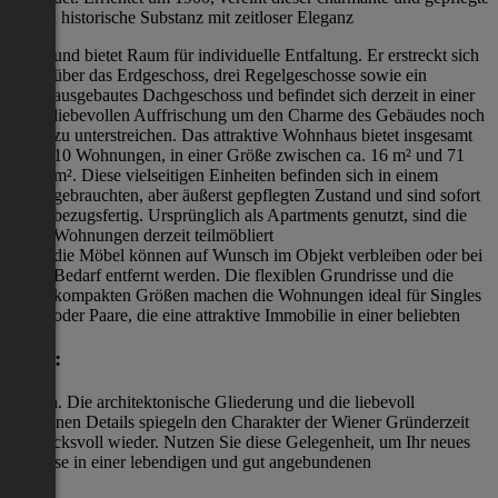
Altbau historische Substanz mit zeitloser Eleganz
und bietet Raum für individuelle Entfaltung. Er erstreckt sich
über das Erdgeschoss, drei Regelgeschosse sowie ein
ausgebautes Dachgeschoss und befindet sich derzeit in einer
liebevollen Auffrischung um den Charme des Gebäudes noch
zu unterstreichen. Das attraktive Wohnhaus bietet insgesamt
10 Wohnungen, in einer Größe zwischen ca. 16 m² und 71
m². Diese vielseitigen Einheiten befinden sich in einem
gebrauchten, aber äußerst gepflegten Zustand und sind sofort
bezugsfertig. Ursprünglich als Apartments genutzt, sind die
Wohnungen derzeit teilmöbliert
die Möbel können auf Wunsch im Objekt verbleiben oder bei
Bedarf entfernt werden. Die flexiblen Grundrisse und die
kompakten Größen machen die Wohnungen ideal für Singles
oder Paare, die eine attraktive Immobilie in einer beliebten
Lage:
suchen. Die architektonische Gliederung und die liebevoll
erhaltenen Details spiegeln den Charakter der Wiener Gründerzeit
eindrucksvoll wieder. Nutzen Sie diese Gelegenheit, um Ihr neues
Zuhause in einer lebendigen und gut angebundenen