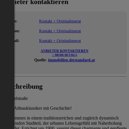
Anbieter kontaktieren
Name:
Kontakt + Originalinserat
Telefon:
Kontakt + Originalinserat
E-Mail:
Kontakt + Originalinserat
ANBIETER KONTAKTIEREN
+ MEHR DETAILS
Quelle:
immobilien.derstandard.at
Beschreibung
Enenkelstraße
Altbauklassiker mit Geschichte!
Willkommen in einem traditionsreichen und zugleich dynamisch
wachsenden Stadtteil, der urbanes Lebensgefühl mit Naherholung
verbindet. Errichtet um 1900, vereint dieser charmante und gepflegte