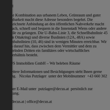
Lage:
bei. Die Kombination aus urbanem Leben, Grünraum und guter
Erreichbarkeit macht diese Adresse besonders begehrt. Die
ausgezeichnete Anbindung an den öffentlichen Nahverkehr macht
es einfach, schnell und bequem in die Innenstadt Wiens oder andere
Stadtteile zu gelangen. Die U-Bahn-Linie 3, die Schnellbahnlinie 45
(Station Ottakring) und diverse Buslinien (12A, 48A) sowie
Straßenbahnlinien (10, 46) sind in wenigen Minuten erreichbar. Wir
weisen darauf hin, dass zwischen dem Vermittler und dem zu
vermittelnden Dritten ein familiäres oder wirtschaftliches
Naheverhältnis besteht.
DECUS Immobilien GmbH – Wir beleben Räume
Für weitere Informationen und Besichtigungen steht Ihnen gerne
Herr Ing. Nicolas Putzlager unter der Mobilnummer +43 660 302
61 70
und per E-Mail unter putzlager@decus.at persönlich zur
Verfügung.
www.decus.at | office@decus.at