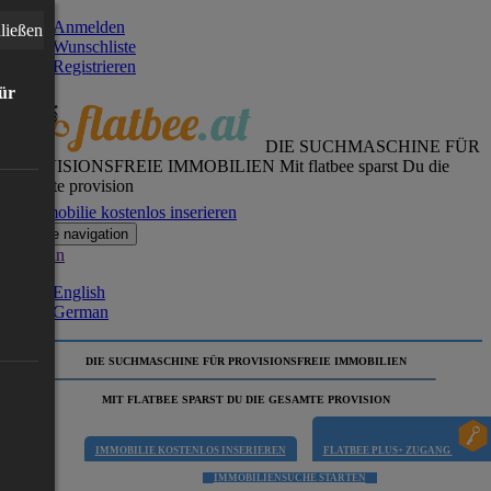
Anmelden
ließen
Wunschliste
Registrieren
für
DIE SUCHMASCHINE FÜR
PROVISIONSFREIE IMMOBILIEN
Mit flatbee sparst Du die
gesamte provision
Immobilie kostenlos inserieren
Toggle navigation
German
English
German
DIE SUCHMASCHINE FÜR PROVISIONSFREIE IMMOBILIEN
MIT FLATBEE SPARST DU DIE GESAMTE PROVISION
IMMOBILIE KOSTENLOS INSERIEREN
FLATBEE PLUS+ ZUGANG
IMMOBILIENSUCHE STARTEN