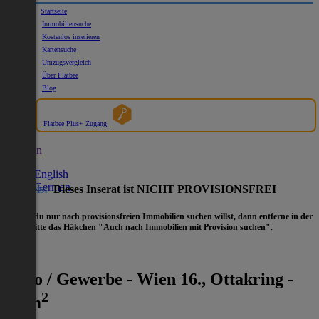
Startseite
Immobiliensuche
Kostenlos inserieren
Kartensuche
Umzugsvergleich
Über Flatbee
Blog
Flatbee Plus+ Zugang
German
English
German
Hinweis:
Dieses Inserat ist NICHT PROVISIONSFREI
- Wenn du nur nach provisionsfreien Immobilien suchen willst, dann entferne in der
Suche
bitte das Häkchen "Auch nach Immobilien mit Provision suchen".
Büro / Gewerbe - Wien 16., Ottakring -
2
45 m