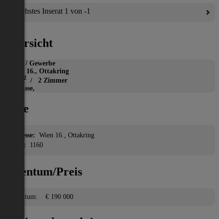
Nächstes Inserat 1 von -1
Übersicht
Büro / Gewerbe
Wien 16., Ottakring
2
45 m
/ 2 Zimmer
Terrasse,
Lage
Adresse:
Wien 16., Ottakring
PLZ:
1160
Eigentum/Preis
Eigentum:
€ 190 000