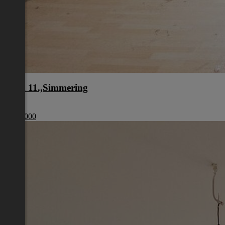
Wien 11.,Simmering
Wien
€ 179 000