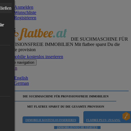
Anmelden
ließen
Wunschliste
Registrieren
für
DIE SUCHMASCHINE FÜR
PROVISIONSFREIE IMMOBILIEN
Mit flatbee sparst Du die
gesamte provision
Immobilie kostenlos inserieren
Toggle navigation
German
English
German
DIE SUCHMASCHINE FÜR PROVISIONSFREIE IMMOBILIEN
MIT FLATBEE SPARST DU DIE GESAMTE PROVISION
IMMOBILIE KOSTENLOS INSERIEREN
FLATBEE PLUS+ ZUGANG
IMMOBILIENSUCHE STARTEN