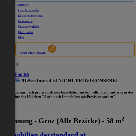
Startseite
Immobiliensuche
Kostenlos inserieren
Kartensuche
Umzugsvergleich
Über Flatbee
Blog
Flatbee Plus+ Zugang
German
English
German
Hinweis:
Dieses Inserat ist NICHT PROVISIONSFREI
- Wenn du nur nach provisionsfreien Immobilien suchen willst, dann entferne in der
Suche
bitte das Häkchen "Auch nach Immobilien mit Provision suchen".
2
Wohnung - Graz (Alle Bezirke) - 58 m
immobilien.derstandard.at