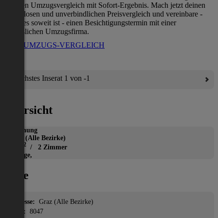
direkten Umzugsvergleich mit Sofort-Ergebnis. Mach jetzt deinen
kostenlosen und unverbindlichen Preisvergleich und vereinbare -
wenn es soweit ist - einen Besichtigungstermin mit einer
verlässlichen Umzugsfirma.
ZUM UMZUGS-VERGLEICH
Nächstes Inserat 1 von -1
Übersicht
Wohnung
Graz (Alle Bezirke)
2
58 m
/ 2 Zimmer
Garage,
Lage
Adresse:
Graz (Alle Bezirke)
PLZ:
8047