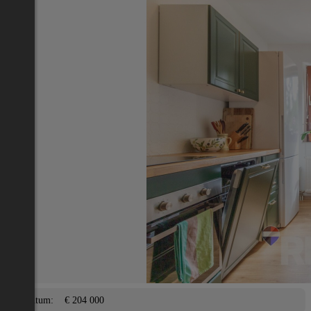
Nächstes Inserat 1 von -1
Übersicht
Wohnung
Graz (Alle Bezirke)
2
58 m
/ 2 Zimmer
Garage,
Lage
Adresse:
Graz (Alle Bezirke)
PLZ:
8047
Eigentum/Preis
Eigentum:
€ 204 000