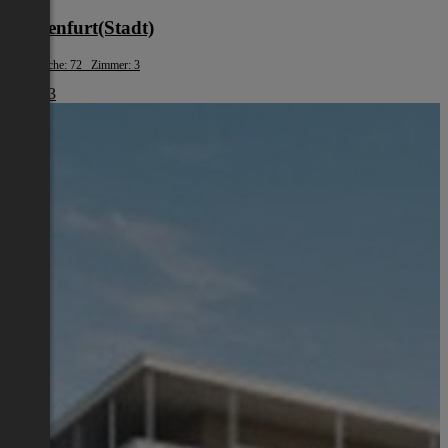
Klagenfurt(Stadt)
Wohnfläche: 72 Zimmer: 3
€ 1.483