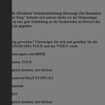
Auch die öffentliche Verkehrsanbindung überzeugt: Die Busstation
"Berliner Ring" befindet sich nahezu direkt vor der Wohnanlage,
zudem ist eine gute Anbindung an die Straßenbahn im Bereich des
LKH Graz gegeben.
Neugierig geworden? Überzeugen Sie sich und genießen Sie die
360° PANORAMA TOUR und das VIDEO vorab.
https://tour.ogulo.com/M0NR
">Panorama TOUR
gleich ansehen, hier klicken
https://youtu.be/MojYNYDPUAA
Formularende
">VIDEO
gleich ansehen, hier klicken