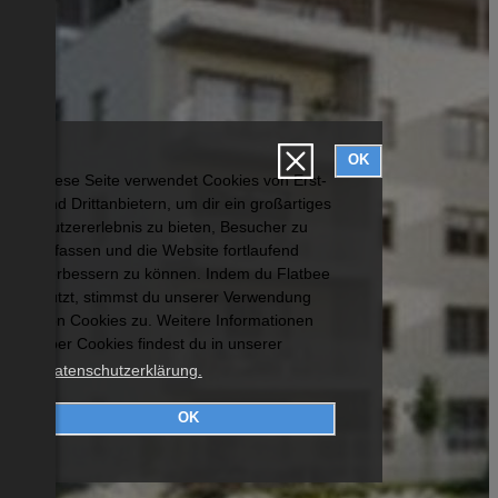
OK
Diese Seite verwendet Cookies von Erst-
und Drittanbietern, um dir ein großartiges
Nutzererlebnis zu bieten, Besucher zu
erfassen und die Website fortlaufend
verbessern zu können. Indem du Flatbee
nutzt, stimmst du unserer Verwendung
von Cookies zu. Weitere Informationen
über Cookies findest du in unserer
Datenschutzerklärung.
OK