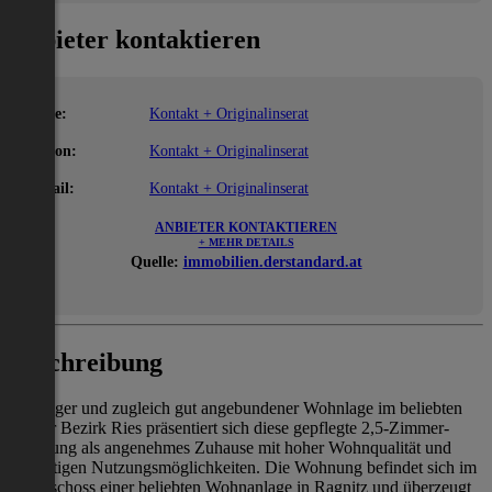
Anbieter kontaktieren
Name:
Kontakt + Originalinserat
Telefon:
Kontakt + Originalinserat
E-Mail:
Kontakt + Originalinserat
ANBIETER KONTAKTIEREN
+ MEHR DETAILS
Quelle:
immobilien.derstandard.at
Beschreibung
In ruhiger und zugleich gut angebundener Wohnlage im beliebten
Grazer Bezirk Ries präsentiert sich diese gepflegte 2,5-Zimmer-
Wohnung als angenehmes Zuhause mit hoher Wohnqualität und
vielseitigen Nutzungsmöglichkeiten. Die Wohnung befindet sich im
Erdgeschoss einer beliebten Wohnanlage in Ragnitz und überzeugt