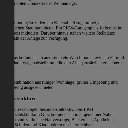
komfortablen Charakter der Wohnanlage.
Der Wohnung ist zudem ein Kellerabteil zugeordnet, das
zusätzlichen Stauraum bietet. Ein PKW-Garagenplatz ist bereits im
Kaufpreis inkludiert. Darüber hinaus stehen weitere Stellplätze
innerhalb der Anlage zur Verfügung.
Im Haus befinden sich außerdem ein Waschraum sowie ein Fahrrad-
und Kinderwagenabstellraum, die den Alltag zusätzlich erleichtern.
Die Kombination aus ruhiger Wohnlage, grüner Umgebung und
gleichzeitig ausgezeichneter
Infrastruktur:
macht dieses Objekt besonders attraktiv. Das LKH-
Universitätsklinikum Graz befindet sich in angenehmer Nähe.
Ebenso sind zahlreiche Nahversorger, Bäckereien, Apotheken,
Ärzte, Schulen und Kindergärten rasch erreichbar.