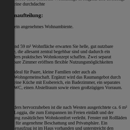
durch eine durchdachte
Raumaufteilung:
sowie ein angenehmes Wohnambiente.
Auf rund 59 m² Wohnfläche erwarten Sie helle, gut nutzbare
Räume, die allesamt zentral begehbar sind und dadurch ein
besonders praktisches Wohnkonzept schaffen. Zwei separat
begehbare Zimmer eröffnen flexible Nutzungsmöglichkeiten
ideal für Paare, kleine Familien oder auch als
Wohngemeinschaft. Ergänzt wird das Raumangebot durch
eine Küche mit Essbereich, ein Badezimmer, ein separates
WC, einen Abstellraum sowie einen großzügigen Vorraum.
Besonders hervorzuheben ist die nach Westen ausgerichtete ca. 6 m²
große Loggia, die zum Entspannen im Freien einlädt und der
Wohnung zusätzlichen Wohnkomfort verleiht. Fenster mit Rollläden
sorgen für angenehme Beschattung und Privatsphäre. Ein
Personenaufzug ist im Haus vorhanden und unterstreicht den