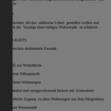
attraktive
Lage:
für Menschen, die das städtische Leben genießen wollen und
dennoch die Vorzüge einer ruhigen Wohnstraße zu schätzen
wissen.
HIGHLIGHTS
Wunderschön strukturierte Fassade
47
85 m2 Wohnfläche
Stilgetreue Altbaupracht
1-3 Zimmer-Wohnungen
Komfortabel und energieschonend Heizen mit Fernwärme
Barrierefreier Zugang zu allen Wohnungen aus dem Stiegenhaus
Moderner Personenlift