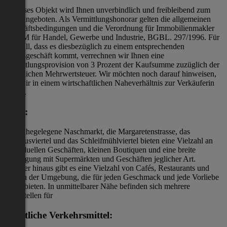
Dieses Objekt wird Ihnen unverbindlich und freibleibend zum
Kauf angeboten. Als Vermittlungshonorar gelten die allgemeinen
Geschäftsbedingungen und die Verordnung für Immobilienmakler
des BM für Handel, Gewerbe und Industrie, BGBL. 297/1996. Für
den Fall, dass es diesbezüglich zu einem entsprechenden
Rechtsgeschäft kommt, verrechnen wir Ihnen eine
Vermittlungsprovision von 3 Prozent der Kaufsumme zuzüglich der
gesetzlichen Mehrwertsteuer. Wir möchten noch darauf hinweisen,
dass wir in einem wirtschaftlichen Naheverhältnis zur Verkäuferin
stehen.
Lage:
Der nahegelegene Naschmarkt, die Margaretenstrasse, das
Freihausviertel und das Schleifmühlviertel bieten eine Vielzahl an
individuellen Geschäften, kleinen Boutiquen und eine breite
Versorgung mit Supermärkten und Geschäften jeglicher Art.
Darüber hinaus gibt es eine Vielzahl von Cafés, Restaurants und
Bars in der Umgebung, die für jeden Geschmack und jede Vorliebe
etwas bieten. In unmittelbarer Nähe befinden sich mehrere
Haltestellen für
öffentliche Verkehrsmittel: