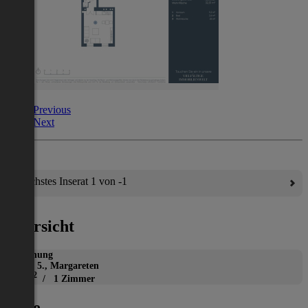
Previous
Next
Nächstes Inserat 1 von -1
Übersicht
Wohnung
Wien 5., Margareten
2
32 m
/ 1 Zimmer
Lage