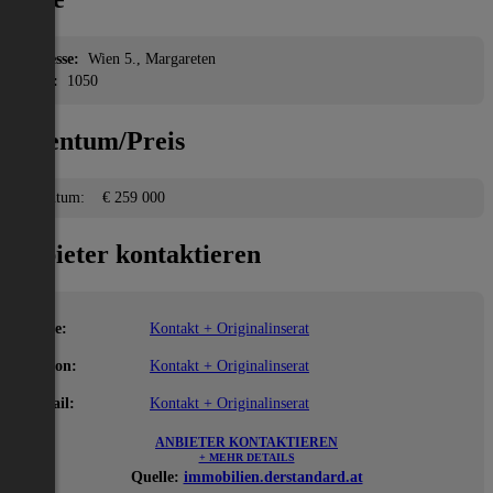
Adresse:
Wien 5., Margareten
PLZ:
1050
Eigentum/Preis
Eigentum:
€ 259 000
Anbieter kontaktieren
Name:
Kontakt + Originalinserat
Telefon:
Kontakt + Originalinserat
E-Mail:
Kontakt + Originalinserat
ANBIETER KONTAKTIEREN
+ MEHR DETAILS
Quelle:
immobilien.derstandard.at