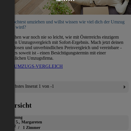
Du möchtest umziehen und willst wissen wie viel dich der Umzug
kosten wird?
Umziehen war noch nie so leicht, wie mit Österreichs einzigem
direkten Umzugsvergleich mit Sofort-Ergebnis. Mach jetzt deinen
kostenlosen und unverbindlichen Preisvergleich und vereinbare -
wenn es soweit ist - einen Besichtigungstermin mit einer
verlässlichen Umzugsfirma.
ZUM UMZUGS-VERGLEICH
Nächstes Inserat 1 von -1
Übersicht
Wohnung
Wien 5., Margareten
2
32 m
/ 1 Zimmer