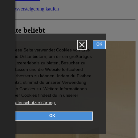
Zwangsversteigerung kaufen
Heute beliebt
OK
Diese Seite verwendet Cookies von Erst-
und Drittanbietern, um dir ein großartiges
Nutzererlebnis zu bieten, Besucher zu
erfassen und die Website fortlaufend
verbessern zu können. Indem du Flatbee
nutzt, stimmst du unserer Verwendung
von Cookies zu. Weitere Informationen
über Cookies findest du in unserer
Datenschutzerklärung.
OK