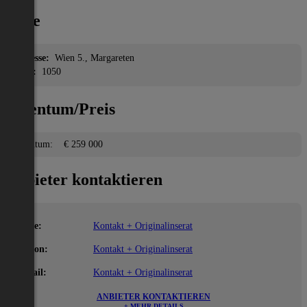
Lage
Adresse:
Wien 5., Margareten
PLZ:
1050
Eigentum/Preis
Eigentum:
€ 259 000
Anbieter kontaktieren
Name:
Kontakt + Originalinserat
Telefon:
Kontakt + Originalinserat
E-Mail:
Kontakt + Originalinserat
ANBIETER KONTAKTIEREN
+ MEHR DETAILS