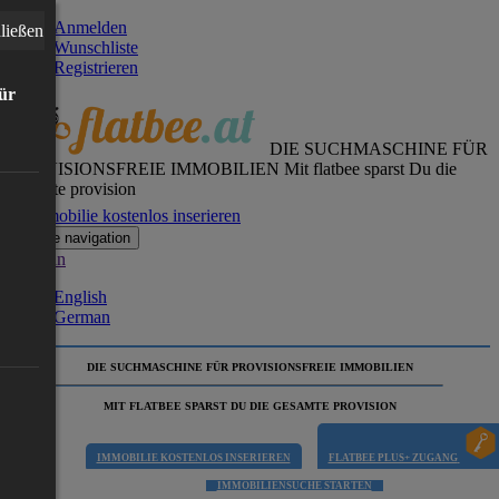
Anmelden
ließen
Wunschliste
Registrieren
für
DIE SUCHMASCHINE FÜR
PROVISIONSFREIE IMMOBILIEN
Mit flatbee sparst Du die
gesamte provision
Immobilie kostenlos inserieren
Toggle navigation
German
English
German
DIE SUCHMASCHINE FÜR PROVISIONSFREIE IMMOBILIEN
MIT FLATBEE SPARST DU DIE GESAMTE PROVISION
IMMOBILIE KOSTENLOS INSERIEREN
FLATBEE PLUS+ ZUGANG
IMMOBILIENSUCHE STARTEN