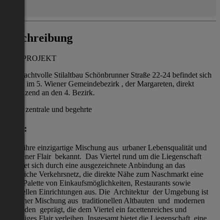
Beschreibung
DAS PROJEKT
Der prachtvolle Stilaltbau Schönbrunner Straße 22-24 befindet sich
zentral im 5. Wiener Gemeindebezirk , der Margareten, direkt
angrenzend an den 4. Bezirk.
Diese zentrale und begehrte
Lage:
ist für ihre einzigartige Mischung aus urbaner Lebensqualität und
Altwiener Flair bekannt. Das Viertel rund um die Liegenschaft
zeichnet sich durch eine ausgezeichnete Anbindung an das
öffentliche Verkehrsnetz, die direkte Nähe zum Naschmarkt eine
breite Palette von Einkaufsmöglichkeiten, Restaurants sowie
kulturellen Einrichtungen aus. Die Architektur der Umgebung ist
von einer Mischung aus traditionellen Altbauten und modernen
Gebäuden geprägt, die dem Viertel ein facettenreiches und
lebendiges Flair verleihen. Insgesamt bietet die Liegenschaft eine