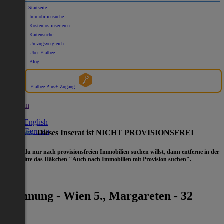
Startseite
Immobiliensuche
Kostenlos inserieren
Kartensuche
Umzugsvergleich
Über Flatbee
Blog
Flatbee Plus+ Zugang
German
English
German
Hinweis:
Dieses Inserat ist NICHT PROVISIONSFREI
- Wenn du nur nach provisionsfreien Immobilien suchen willst, dann entferne in der
Suche
bitte das Häkchen "Auch nach Immobilien mit Provision suchen".
Wohnung - Wien 5., Margareten - 32
2
m