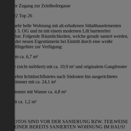
Direkter Zugang zur Zeinlhofergasse
Haus 22 Top 26
Diese sehr helle Wohnung mit alt-erhaltenen Stilaltbauelementen
liegt im 3. OG und ist mit einem modernen Lift barrierefrei
erreichbar. Folgende Räumlichkeiten, welche gerade saniert werden,
stehen der neuen Eigentümerin bei Eintritt durch eine weiße
Doppelflügeltüre zur Verfügung:
Vorraum ca. 6,7 m²
Küche (nicht möbliert) mit ca. 10,9 m² und originalem Gangfenster
Angenehm lichtdurchflutetes nach Südosten hin ausgerichtetes
Wohnzimmer mit ca. 24,1 m²
Badezimmer mit Wanne ca. 4,8 m²
WC mit ca. 1,2 m²
DIE FOTOS SIND VOR DER SANIERUNG BZW. TEILWEISE
VON EINER BEREITS SANIERTEN WOHNUNG IM HAUS!