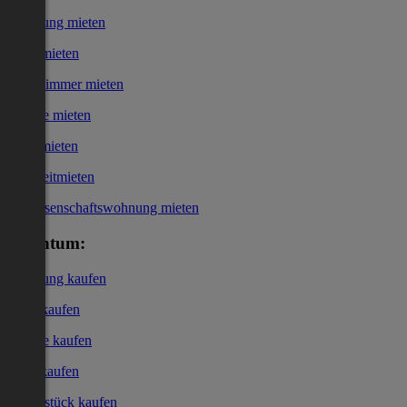
Wohnung mieten
Haus mieten
WG-Zimmer mieten
Garage mieten
Büro mieten
Kurzzeitmieten
Genossenschaftswohnung mieten
Eigentum:
Wohnung kaufen
Haus kaufen
Garage kaufen
Büro kaufen
Grundstück kaufen