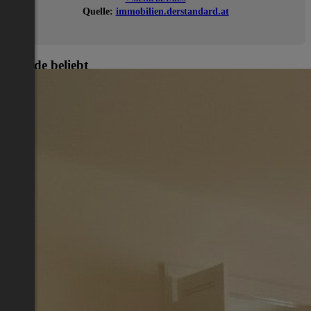
Quelle:
immobilien.derstandard.at
Gerade beliebt