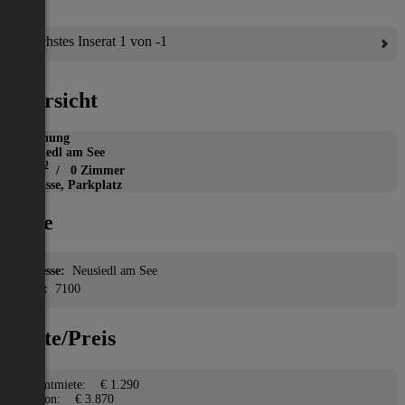
Nächstes Inserat 1 von -1
Übersicht
Wohnung
Neusiedl am See
2
97 m
/ 0 Zimmer
Terrasse, Parkplatz
Lage
Adresse:
Neusiedl am See
PLZ:
7100
Miete/Preis
Gesamtmiete:
€ 1.290
Kaution:
€ 3.870