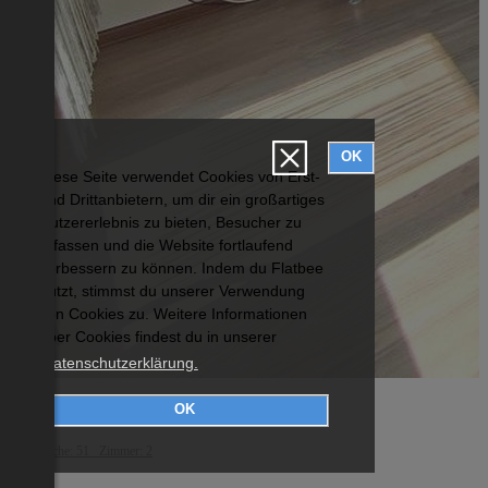
OK
Diese Seite verwendet Cookies von Erst-
und Drittanbietern, um dir ein großartiges
Nutzererlebnis zu bieten, Besucher zu
erfassen und die Website fortlaufend
verbessern zu können. Indem du Flatbee
nutzt, stimmst du unserer Verwendung
von Cookies zu. Weitere Informationen
über Cookies findest du in unserer
Datenschutzerklärung.
Innsbruck-Stadt
OK
Wohnfläche: 51 Zimmer: 2
€ 850