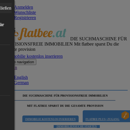
Anmelden
ließen
Wunschliste
Registrieren
für
DIE SUCHMASCHINE FÜR
PROVISIONSFREIE IMMOBILIEN
Mit flatbee sparst Du die
gesamte provision
Immobilie kostenlos inserieren
Toggle navigation
German
English
German
DIE SUCHMASCHINE FÜR PROVISIONSFREIE IMMOBILIEN
MIT FLATBEE SPARST DU DIE GESAMTE PROVISION
IMMOBILIE KOSTENLOS INSERIEREN
FLATBEE PLUS+ ZUGANG
IMMOBILIENSUCHE STARTEN