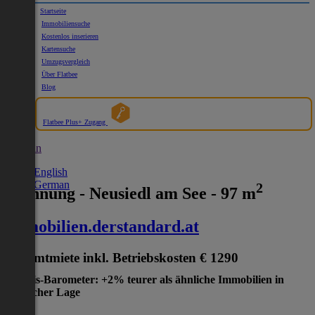
Startseite
Immobiliensuche
Kostenlos inserieren
Kartensuche
Umzugsvergleich
Über Flatbee
Blog
Flatbee Plus+ Zugang
German
English
German
2
Wohnung - Neusiedl am See - 97 m
immobilien.derstandard.at
Gesamtmiete inkl. Betriebskosten
€ 1290
Preis-Barometer: +2% teurer als ähnliche Immobilien in
gleicher Lage