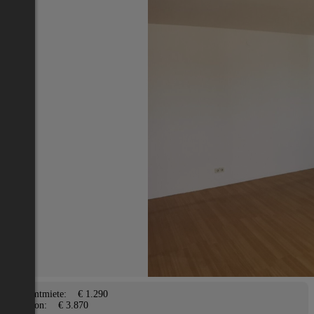
Nächstes Inserat 1 von -1
Übersicht
Wohnung
Neusiedl am See
2
97 m
/ 0 Zimmer
Terrasse, Parkplatz
Lage
Adresse:
Neusiedl am See
PLZ:
7100
Miete/Preis
Gesamtmiete:
€ 1.290
Kaution:
€ 3.870