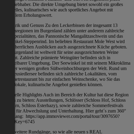
Naturliebhaber. Die direkte Umgebung bietet sowohl ein großes
kulturelles, kulinarisches wie auch sportliches Angebot mit
optimalem Erholungswert.
Kulinarik und Genuss Zu den Leckerbissen der insgesamt 13
Genussregionen im Burgenland zählen unter anderem zahlreiche
Fischspezialitäten, das Pannonische Mangalitzaschwein und das
Seewinkel-Steppenrind. Im beliebten Restaurant Mole West wird
neben herrlichen Ausblicken auch ausgezeichnete Küche geboten.
Das Burgenland ist weltweit für seine ausgezeichneten Weine
bekannt. Zahlreiche prämierte Weingüter befinden sich in
unmittelbarer Umgebung. Der Seewinkel ist mit seinem Mikroklima
eine der wenigen großen Süßweinhochburgen der Welt. Rund um
den Neusiedlersee befinden sich zahlreiche Lokalitäten, vom
Gourmetrestaurant bis zur einfachen Weinschenke, wo Sie das
große lokale, kulinarische Angebot genießen können.
Kulturelle Highlights Auch im Bereich der Kultur hat diese Region
einiges zu bieten: Ausstellungen, Schlösser (Schloss Hof, Schloss
Halbturn, Schloss Esterhazy), sowie zahlreiche Sommerfestivals
sorgen für Abwechslung und Unterhaltung. Hier geht´s zum 360°
Rundgang: https://app.immoviewer.com/portal/tour/3097650?
accessKey=6745
Viele weitere Rundgänge, so wie alle neuen s REAL