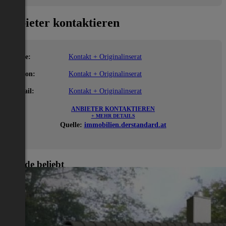
Anbieter kontaktieren
Name:
Kontakt + Originalinserat
Telefon:
Kontakt + Originalinserat
E-Mail:
Kontakt + Originalinserat
ANBIETER KONTAKTIEREN
+ MEHR DETAILS
Quelle:
immobilien.derstandard.at
Gerade beliebt