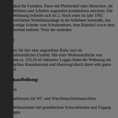
ideal für Familien, Paare mit Platzbedarf oder Menschen, die
Wohnen und Arbeiten angenehm kombinieren möchten. Die
Wohnung befindet sich im 2. Stock einer im Jahr 1992
errichteten Wohnhausanlage in der beliebten Seestraße, nur
wenige Schritte vom Schulzentrum, dem Bahnhof sowie dem
Seebad entfernt. Trotz der zentralen
Lage:
genießen Sie hier eine angenehme Ruhe und ein
familienfreundliches Umfeld. Mit einer Wohnnutzfläche von
insgesamt ca. 103,56 m² inklusive Loggia bietet die Wohnung ein
durchdachtes Raumkonzept und überzeugt durch ihren sehr guten
Zustand.
Raumaufteilung:
Vorraum
Wirtschaftsraum mit WC und Waschmaschinenanschluss
helles Wohnzimmer mit gemütlichem Schwedenofen und Zugang
zur Loggia