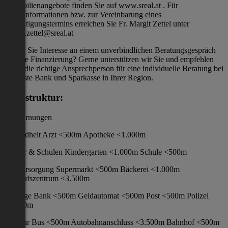
Immobilienangebote finden Sie auf www.sreal.at . Für
Detailinformationen bzw. zur Vereinbarung eines
Besichtigungstermins erreichen Sie Fr. Margit Zettel unter
margit.zettel@sreal.at
Haben Sie Interesse an einem unverbindlichen Beratungsgespräch
für eine Finanzierung? Gerne unterstützen wir Sie und empfehlen
Ihnen die richtige Ansprechperson für eine individuelle Beratung bei
der Erste Bank und Sparkasse in Ihrer Region.
Infrastruktur:
/ Entfernungen
Gesundheit Arzt <500m Apotheke <1.000m
Kinder & Schulen Kindergarten <1.000m Schule <500m
Nahversorgung Supermarkt <500m Bäckerei <1.000m
Einkaufszentrum <3.500m
Sonstige Bank <500m Geldautomat <500m Post <500m Polizei
<4.000m
Verkehr Bus <500m Autobahnanschluss <3.500m Bahnhof <500m