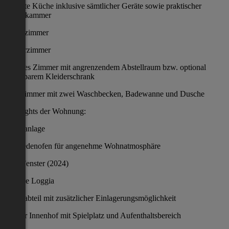
separate Küche inklusive sämtlicher Geräte sowie praktischer
Speisekammer
Schlafzimmer
Kinderzimmer
weiteres Zimmer mit angrenzendem Abstellraum bzw. optional
begehbarem Kleiderschrank
Badezimmer mit zwei Waschbecken, Badewanne und Dusche
Highlights der Wohnung:
Klimaanlage
Schwedenofen für angenehme Wohnatmosphäre
neue Fenster (2024)
sonnige Loggia
Kellerabteil mit zusätzlicher Einlagerungsmöglichkeit
ruhiger Innenhof mit Spielplatz und Aufenthaltsbereich