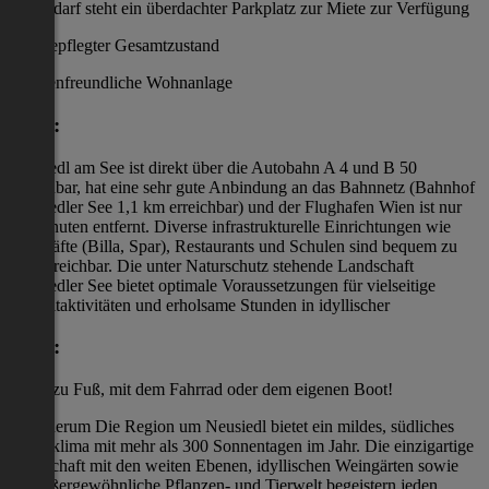
bei Bedarf steht ein überdachter Parkplatz zur Miete zur Verfügung
sehr gepflegter Gesamtzustand
familienfreundliche Wohnanlage
Lage:
Neusiedl am See ist direkt über die Autobahn A 4 und B 50
erreichbar, hat eine sehr gute Anbindung an das Bahnnetz (Bahnhof
Neusiedler See 1,1 km erreichbar) und der Flughafen Wien ist nur
25 Minuten entfernt. Diverse infrastrukturelle Einrichtungen wie
Geschäfte (Billa, Spar), Restaurants und Schulen sind bequem zu
Fuß erreichbar. Die unter Naturschutz stehende Landschaft
Neusiedler See bietet optimale Voraussetzungen für vielseitige
Freizeitaktivitäten und erholsame Stunden in idyllischer
Lage:
zu Fuß, mit dem Fahrrad oder dem eigenen Boot!
Rundherum Die Region um Neusiedl bietet ein mildes, südliches
Mikroklima mit mehr als 300 Sonnentagen im Jahr. Die einzigartige
Landschaft mit den weiten Ebenen, idyllischen Weingärten sowie
die außergewöhnliche Pflanzen- und Tierwelt begeistern jeden