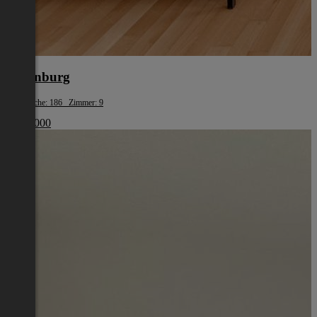
Judenburg
Wohnfläche: 186 Zimmer: 9
€ 320 000