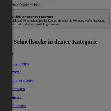
Schütze dich vor unseriösen Inseraten
Gehe nicht auf Vorauszahlungen der Kaution ein ohne die Wohnung vorher besichtigt
zu haben. Bitte melde uns verdächtige Inserate.
ˀ
Schnellsuche in deiner Kategorie
Miete:
Wohnung mieten
Haus mieten
WG-Zimmer mieten
Garage mieten
Büro mieten
Kurzzeitmieten