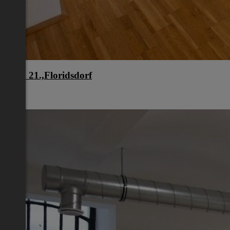
Wien 21.,Floridsdorf
Wien
€ 949