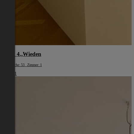
Wien 4.,Wieden
Wohnfläche: 53 Zimmer: 1
€ 1.461