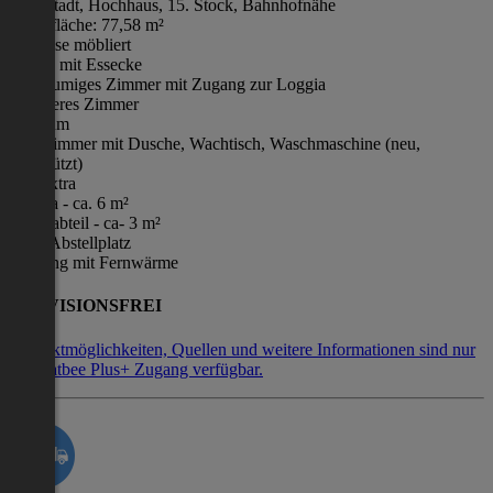
Eisenstadt, Hochhaus, 15. Stock, Bahnhofnähe
Wohnfläche: 77,58 m²
teilweise möbliert
Küche mit Essecke
1 geräumiges Zimmer mit Zugang zur Loggia
1 weiteres Zimmer
Vorraum
Badezimmer mit Dusche, Wachtisch, Waschmaschine (neu,
unbenützt)
WC extra
Loggia - ca. 6 m²
Kellerabteil - ca- 3 m²
KFZ-Abstellplatz
Heizung mit Fernwärme
PROVISIONSFREI
Kontaktmöglichkeiten, Quellen und weitere Informationen sind nur
mit Flatbee Plus+ Zugang verfügbar.