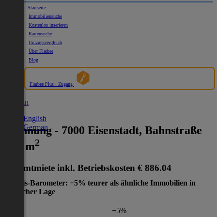
Startseite
Immobiliensuche
Kostenlos inserieren
Kartensuche
Umzugsvergleich
Über Flatbee
Blog
Flatbee Plus+ Zugang
German
English
German
Wohnung - 7000 Eisenstadt, Bahnstraße
2
- 77 m
Gesamtmiete inkl. Betriebskosten
€ 886.04
Preis-Barometer: +5% teurer als ähnliche Immobilien in
gleicher Lage
+5%