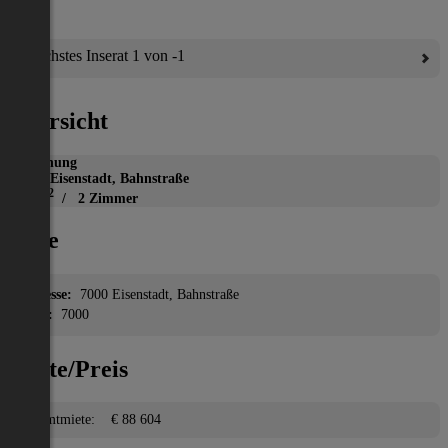
Nächstes Inserat 1 von -1
Übersicht
Wohnung
7000 Eisenstadt, Bahnstraße
2
77 m
/ 2 Zimmer
Lage
Adresse:
7000 Eisenstadt, Bahnstraße
PLZ:
7000
Miete/Preis
Gesamtmiete:
€ 88 604