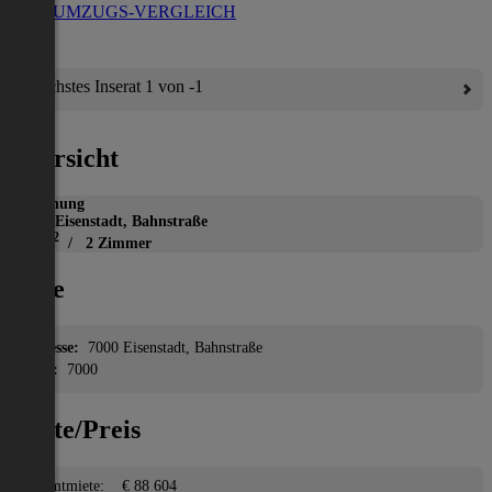
ZUM UMZUGS-VERGLEICH
Nächstes Inserat 1 von -1
Übersicht
Wohnung
7000 Eisenstadt, Bahnstraße
2
77 m
/ 2 Zimmer
Lage
Adresse:
7000 Eisenstadt, Bahnstraße
PLZ:
7000
Miete/Preis
Gesamtmiete:
€ 88 604