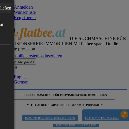
Anmelden
ließen
Wunschliste
Registrieren
für
DIE SUCHMASCHINE FÜR
PROVISIONSFREIE IMMOBILIEN
Mit flatbee sparst Du die
gesamte provision
Immobilie kostenlos inserieren
Toggle navigation
German
English
German
DIE SUCHMASCHINE FÜR PROVISIONSFREIE IMMOBILIEN
MIT FLATBEE SPARST DU DIE GESAMTE PROVISION
IMMOBILIE KOSTENLOS INSERIEREN
FLATBEE PLUS+ ZUGANG
IMMOBILIENSUCHE STARTEN