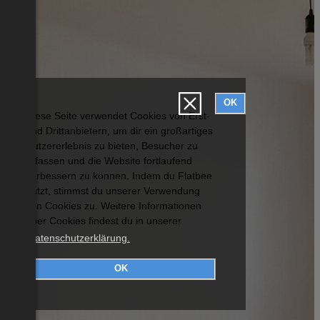
OK
Diese Seite verwendet Cookies von Erst-
und Drittanbietern, um dir ein großartiges
Nutzererlebnis zu bieten, Besucher zu
erfassen und die Website fortlaufend
verbessern zu können. Indem du Flatbee
nutzt, stimmst du unserer Verwendung
von Cookies zu. Weitere Informationen
über Cookies findest du in unserer
Datenschutzerklärung.
OK