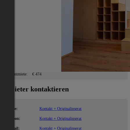
Steyr(Stadt)
2
11 m
/ 1 Zimmer
Lage
Adresse:
Steyr(Stadt)
PLZ:
4400
Miete/Preis
Gesamtmiete:
€ 474
Anbieter kontaktieren
Name:
Kontakt + Originalinserat
Telefon:
Kontakt + Originalinserat
E-Mail:
Kontakt + Originalinserat