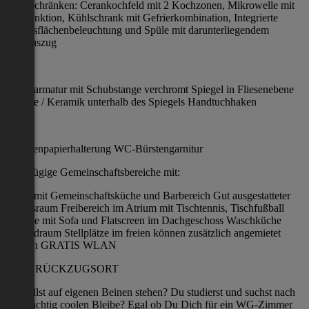
Unterschränken: Cerankochfeld mit 2 Kochzonen, Mikrowelle mit
Grillfunktion, Kühlschrank mit Gefrierkombination, Integrierte
Arbeitsflächenbeleuchtung und Spüle mit darunterliegendem
Müllauszug
BAD:
Duscharmatur mit Schubstange verchromt Spiegel in Fliesenebene
Etagere / Keramik unterhalb des Spiegels Handtuchhaken
WC:
Toilettenpapierhalterung WC-Bürstengarnitur
Großzügige Gemeinschaftsbereiche mit:
Foyer mit Gemeinschaftsküche und Barbereich Gut ausgestatteter
Fitnessraum Freibereich im Atrium mit Tischtennis, Tischfußball
Lounge mit Sofa und Flatscreen im Dachgeschoss Waschküche
Fahrradraum Stellplätze im freien können zusätzlich angemietet
werden GRATIS WLAN
DEIN RÜCKZUGSORT
Du willst auf eigenen Beinen stehen? Du studierst und suchst nach
einer richtig coolen Bleibe? Egal ob Du Dich für ein WG-Zimmer