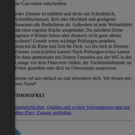
oder eine Garconiere entscheidest
jedes Zimmer ist möbliert und deckt mit Schreibtisch,
Schreibtischsessel, Bett oder Hochbett und genügend
Stauraum alle Bedürfnisse ab. Außerdem ist jede Wohneinheit
mit einer eigenen Küche ausgestattet. Du möchtest Deine
eigenen 4 Wände haben aber dennoch nicht ganz alleine
wohnen? Gerade wenn wichtige Prüfungen anstehen,
brauchst du Ruhe und Zeit für Dich, wo Du dich in Deinem
Zimmer zurückziehen kannst! Nach Prüfungswochen kannst
Du dann gemeinsam mit Deinen Freunden aus der WG in der
Lounge vor dem Flatscreen chillen, die Tischfussballrunde im
Freien genießen oder dich im Fitnessraum auspowern.
Bei Interesse ruf uns einfach an und informiere dich. Wir freuen uns
auf deinen Anruf!
PROVISIONSFREI
Kontaktmöglichkeiten, Quellen und weitere Informationen sind nur
mit Flatbee Plus+ Zugang verfügbar.