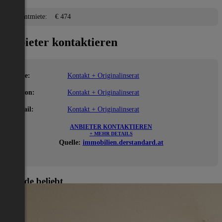
Gesamtmiete:
€ 474
Anbieter kontaktieren
Name:
Kontakt + Originalinserat
Telefon:
Kontakt + Originalinserat
E-Mail:
Kontakt + Originalinserat
ANBIETER KONTAKTIEREN
+ MEHR DETAILS
Quelle:
immobilien.derstandard.at
Gerade beliebt