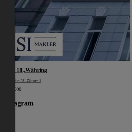
Wien 18.,Währing
Wohnfläche: 93 Zimmer: 3
€ 329 000
Instagram