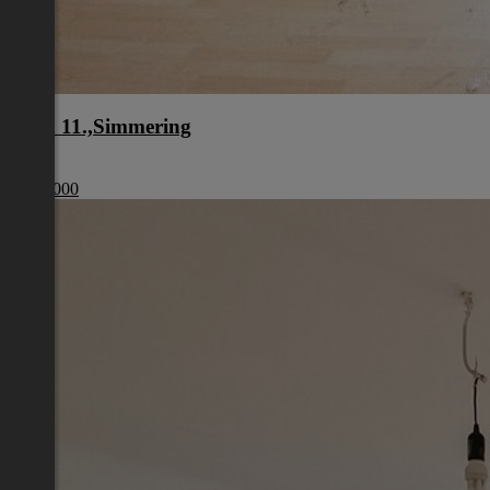
Wien 11.,Simmering
Wien
€ 179 000