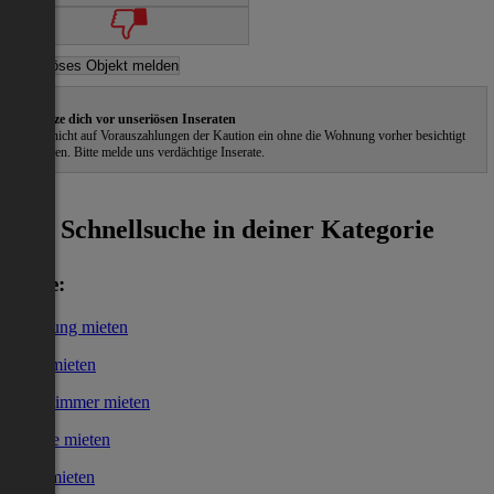
Schütze dich vor unseriösen Inseraten
Gehe nicht auf Vorauszahlungen der Kaution ein ohne die Wohnung vorher besichtigt
zu haben. Bitte melde uns verdächtige Inserate.
ˀ
Schnellsuche in deiner Kategorie
Miete:
Wohnung mieten
Haus mieten
WG-Zimmer mieten
Garage mieten
Büro mieten