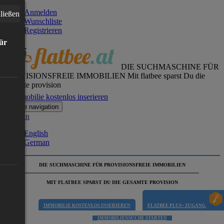
Anmelden
ließen
Wunschliste
Registrieren
für
DIE SUCHMASCHINE FÜR
PROVISIONSFREIE IMMOBILIEN
Mit flatbee sparst Du die
gesamte provision
Immobilie kostenlos inserieren
Toggle navigation
German
English
German
DIE SUCHMASCHINE FÜR PROVISIONSFREIE IMMOBILIEN
MIT FLATBEE SPARST DU DIE GESAMTE PROVISION
IMMOBILIE KOSTENLOS INSERIEREN
FLATBEE PLUS+ ZUGANG
IMMOBILIENSUCHE STARTEN