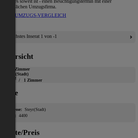
wenn es soweit ist - einen Besichtigungstermin mit einer
verlässlichen Umzugsfirma.
ZUM UMZUGS-VERGLEICH
Nächstes Inserat 1 von -1
Übersicht
WG-Zimmer
Steyr(Stadt)
2
11 m
/ 1 Zimmer
Lage
Adresse:
Steyr(Stadt)
PLZ:
4400
Miete/Preis