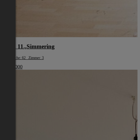
Wien 11.,Simmering
Wohnfläche: 62 Zimmer: 3
€ 179 000