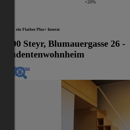
+20%
Dies ist ein Flatbee Plus+ Inserat
4400 Steyr, Blumauergasse 26 -
Studentenwohnheim
Previous
Next
Nächstes Inserat 1 von -1
Übersicht
WG-Zimmer