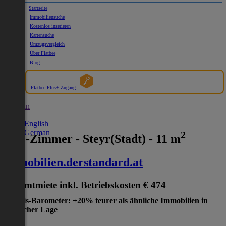
Startseite
Immobiliensuche
Kostenlos inserieren
Kartensuche
Umzugsvergleich
Über Flatbee
Blog
Flatbee Plus+ Zugang
German
English
German
2
WG-Zimmer - Steyr(Stadt) - 11 m
immobilien.derstandard.at
Gesamtmiete inkl. Betriebskosten
€ 474
Preis-Barometer: +20% teurer als ähnliche Immobilien in
gleicher Lage