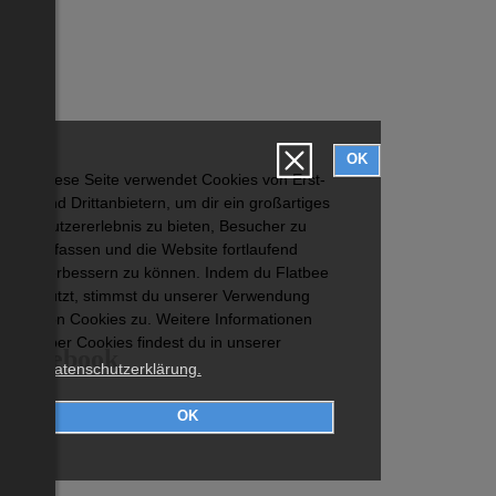
OK
Diese Seite verwendet Cookies von Erst-
und Drittanbietern, um dir ein großartiges
Nutzererlebnis zu bieten, Besucher zu
erfassen und die Website fortlaufend
verbessern zu können. Indem du Flatbee
nutzt, stimmst du unserer Verwendung
von Cookies zu. Weitere Informationen
über Cookies findest du in unserer
Facebook
Datenschutzerklärung.
OK