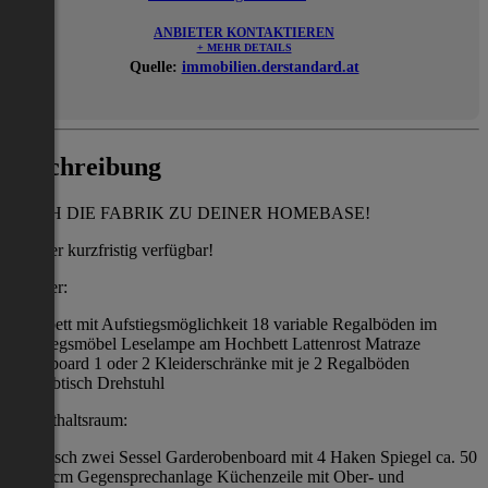
ANBIETER KONTAKTIEREN
+ MEHR DETAILS
Quelle:
immobilien.derstandard.at
Beschreibung
MACH DIE FABRIK ZU DEINER HOMEBASE!
Zimmer kurzfristig verfügbar!
Zimmer:
Hochbett mit Aufstiegsmöglichkeit 18 variable Regalböden im
Aufstiegsmöbel Leselampe am Hochbett Lattenrost Matraze
Nachtboard 1 oder 2 Kleiderschränke mit je 2 Regalböden
Schreibtisch Drehstuhl
Aufenthaltsraum:
1 Esstisch zwei Sessel Garderobenboard mit 4 Haken Spiegel ca. 50
x 155 cm Gegensprechanlage Küchenzeile mit Ober- und