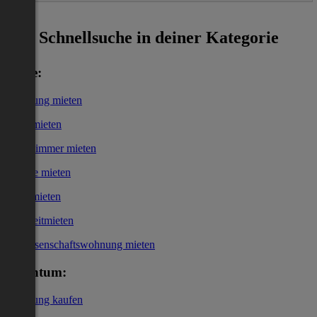
ˀ
Schnellsuche in deiner Kategorie
Miete:
Wohnung mieten
Haus mieten
WG-Zimmer mieten
Garage mieten
Büro mieten
Kurzzeitmieten
Genossenschaftswohnung mieten
Eigentum:
Wohnung kaufen