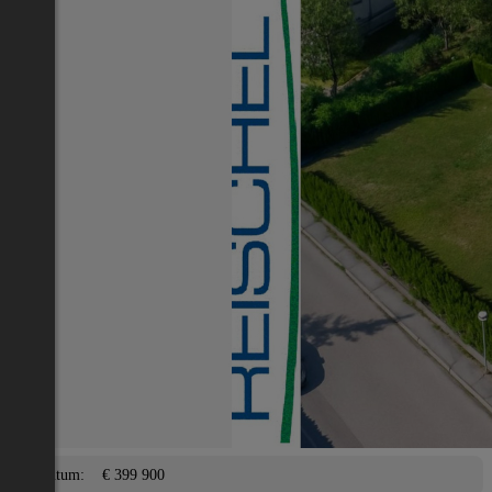
Nächstes Inserat 1 von -1
Übersicht
Büro / Gewerbe
Hollabrunn
2
0 m
/ 0 Zimmer
Balkon, Terrasse, Garage,
Lage
Adresse:
Hollabrunn
PLZ:
3712
Eigentum/Preis
Eigentum:
€ 399 900