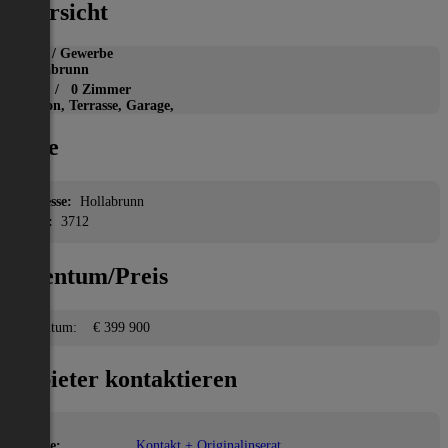
Übersicht
Büro / Gewerbe
Hollabrunn
2
0 m
/ 0 Zimmer
Balkon, Terrasse, Garage,
Lage
Adresse:
Hollabrunn
PLZ:
3712
Eigentum/Preis
Eigentum:
€ 399 900
Anbieter kontaktieren
Name:
Kontakt + Originalinserat