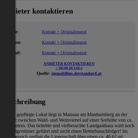
Anbieter kontaktieren
Name:
Kontakt + Originalinserat
Telefon:
Kontakt + Originalinserat
E-Mail:
Kontakt + Originalinserat
ANBIETER KONTAKTIEREN
+ MEHR DETAILS
Quelle:
immobilien.derstandard.at
Beschreibung
Dieses gepflegte Lokal liegt in Maissau am Manhartsberg an der
Grenze zwischen Wald- und Weinviertel auf einer Seehöhe von ca.
340 Metern. Das beliebte und vielbesuchte Landgasthaus wird noch
vom Eigentümer geführt und sucht einen Betriebsnachfolger! Im
Innenbereich verfügt die Liegenschaft über einen ca. 46,62 m²