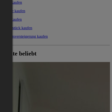
Haus kaufen
Garage kaufen
Büro kaufen
Grundstück kaufen
Zwangsversteigerung kaufen
Heute beliebt