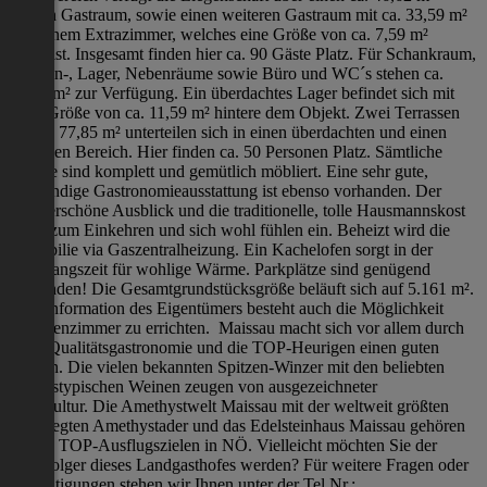
großen Gastraum, sowie einen weiteren Gastraum mit ca. 33,59 m²
und einem Extrazimmer, welches eine Größe von ca. 7,59 m²
aufweist. Insgesamt finden hier ca. 90 Gäste Platz. Für Schankraum,
Küchen-, Lager, Nebenräume sowie Büro und WC´s stehen ca.
77,71 m² zur Verfügung. Ein überdachtes Lager befindet sich mit
einer Größe von ca. 11,59 m² hintere dem Objekt. Zwei Terrassen
mit ca. 77,85 m² unterteilen sich in einen überdachten und einen
sonnigen Bereich. Hier finden ca. 50 Personen Platz. Sämtliche
Räume sind komplett und gemütlich möbliert. Eine sehr gute,
aufwendige Gastronomieausstattung ist ebenso vorhanden. Der
wunderschöne Ausblick und die traditionelle, tolle Hausmannskost
laden zum Einkehren und sich wohl fühlen ein. Beheizt wird die
Immobilie via Gaszentralheizung. Ein Kachelofen sorgt in der
Übergangszeit für wohlige Wärme. Parkplätze sind genügend
vorhanden! Die Gesamtgrundstücksgröße beläuft sich auf 5.161 m².
Laut Information des Eigentümers besteht auch die Möglichkeit
Fremdenzimmer zu errichten. Maissau macht sich vor allem durch
seine Qualitätsgastronomie und die TOP-Heurigen einen guten
Namen. Die vielen bekannten Spitzen-Winzer mit den beliebten
regionstypischen Weinen zeugen von ausgezeichneter
Weinkultur. Die Amethystwelt Maissau mit der weltweit größten
freigelegten Amethystader und das Edelsteinhaus Maissau gehören
zu den TOP-Ausflugszielen in NÖ. Vielleicht möchten Sie der
Nachfolger dieses Landgasthofes werden? Für weitere Fragen oder
Besichtigungen stehen wir Ihnen unter der Tel.Nr.: