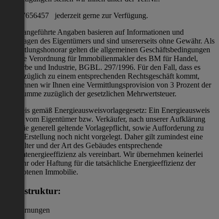
0660/7656457 jederzeit gerne zur Verfügung.
Oben angeführte Angaben basieren auf Informationen und
Unterlagen des Eigentümers und sind unsererseits ohne Gewähr. Als
Vermittlungshonorar gelten die allgemeinen Geschäftsbedingungen
und die Verordnung für Immobilienmakler des BM für Handel,
Gewerbe und Industrie, BGBL. 297/1996. Für den Fall, dass es
diesbezüglich zu einem entsprechenden Rechtsgeschäft kommt,
verrechnen wir Ihnen eine Vermittlungsprovision von 3 Prozent der
Kaufsumme zuzüglich der gesetzlichen Mehrwertsteuer.
Hinweis gemäß Energieausweisvorlagegesetz: Ein Energieausweis
wurde vom Eigentümer bzw. Verkäufer, nach unserer Aufklärung
über die generell geltende Vorlagepflicht, sowie Aufforderung zu
seiner Erstellung noch nicht vorgelegt. Daher gilt zumindest eine
dem Alter und der Art des Gebäudes entsprechende
Gesamtenergieeffizienz als vereinbart. Wir übernehmen keinerlei
Gewähr oder Haftung für die tatsächliche Energieeffizienz der
angebotenen Immobilie.
Infrastruktur:
/ Entfernungen