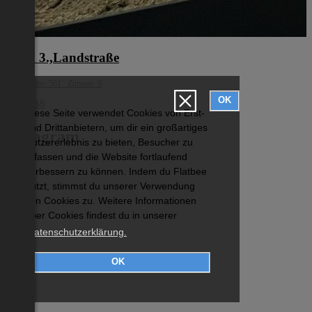
Wien 3.,Landstraße
Wohnfläche: 561 Zimmer: 0
OK
€ 10 138
Diese Seite verwendet Cookies von Erst-
und Drittanbietern, um dir ein großartiges
Instagram
Nutzererlebnis zu bieten, Besucher zu
erfassen und die Website fortlaufend
verbessern zu können. Indem du Flatbee
nutzt, stimmst du unserer Verwendung
von Cookies zu. Weitere Informationen
über Cookies findest du in unserer
Datenschutzerklärung.
OK