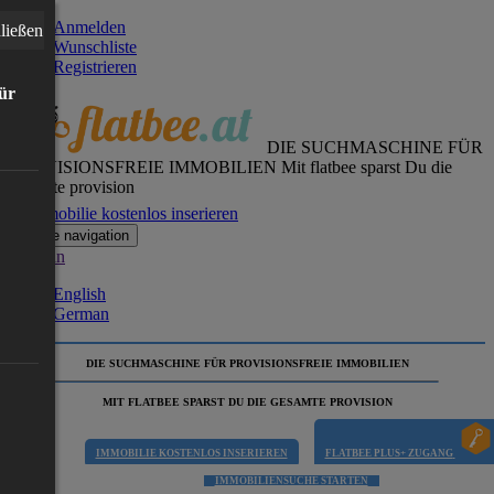
Anmelden
ließen
Wunschliste
Registrieren
für
DIE SUCHMASCHINE FÜR
PROVISIONSFREIE IMMOBILIEN
Mit flatbee sparst Du die
gesamte provision
Immobilie kostenlos inserieren
Toggle navigation
German
English
German
DIE SUCHMASCHINE FÜR PROVISIONSFREIE IMMOBILIEN
MIT FLATBEE SPARST DU DIE GESAMTE PROVISION
IMMOBILIE KOSTENLOS INSERIEREN
FLATBEE PLUS+ ZUGANG
IMMOBILIENSUCHE STARTEN