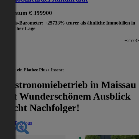
Eigentum
€ 399900
Preis-Barometer: +25733% teurer als ähnliche Immobilien in
gleicher Lage
+2573
Dies ist ein Flatbee Plus+ Inserat
Gastronomiebetrieb in Maissau
mit Wunderschönem Ausblick
Sucht Nachfolger!
Previous
Next