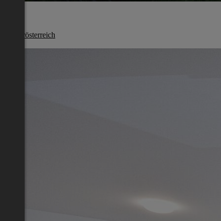
Melk
Niederösterreich
€ 669