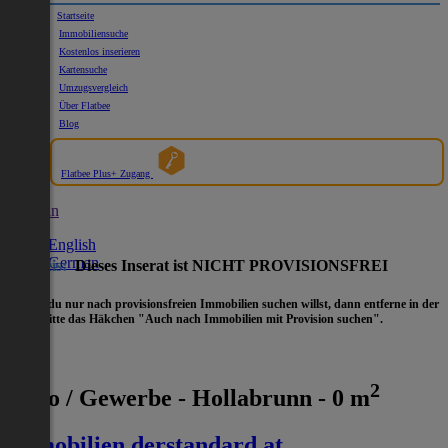
Startseite
Immobiliensuche
Kostenlos inserieren
Kartensuche
Umzugsvergleich
Über Flatbee
Blog
Flatbee Plus+ Zugang
German
English
German
Hinweis:
Dieses Inserat ist NICHT PROVISIONSFREI
- Wenn du nur nach provisionsfreien Immobilien suchen willst, dann entferne in der
Suche
bitte das Häkchen "Auch nach Immobilien mit Provision suchen".
2
Büro / Gewerbe - Hollabrunn - 0 m
immobilien.derstandard.at