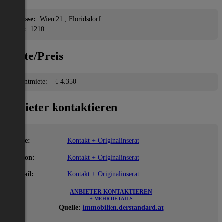
Adresse:
Wien 21., Floridsdorf
PLZ:
1210
Miete/Preis
Gesamtmiete:
€ 4.350
Anbieter kontaktieren
Name:
Kontakt + Originalinserat
Telefon:
Kontakt + Originalinserat
E-Mail:
Kontakt + Originalinserat
ANBIETER KONTAKTIEREN
+ MEHR DETAILS
Quelle:
immobilien.derstandard.at