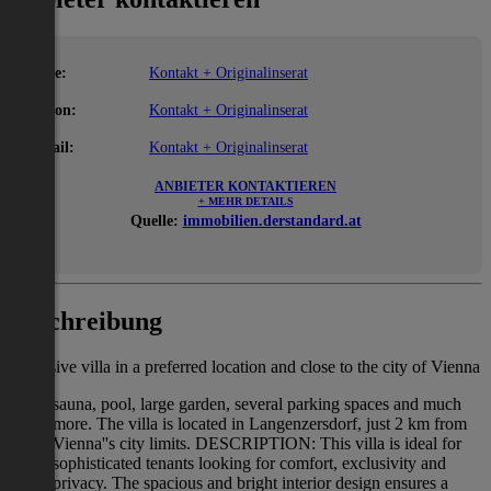
Name:
Kontakt + Originalinserat
Telefon:
Kontakt + Originalinserat
E-Mail:
Kontakt + Originalinserat
ANBIETER KONTAKTIEREN
+ MEHR DETAILS
Quelle:
immobilien.derstandard.at
Beschreibung
Exclusive villa in a preferred location and close to the city of Vienna
sauna, pool, large garden, several parking spaces and much
more. The villa is located in Langenzersdorf, just 2 km from
Vienna''s city limits. DESCRIPTION: This villa is ideal for
sophisticated tenants looking for comfort, exclusivity and
privacy. The spacious and bright interior design ensures a