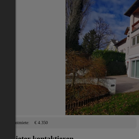
Nächstes Inserat 1 von -1
Übersicht
Haus
Wien 21., Floridsdorf
2
308 m
/ 6 Zimmer
Balkon, Terrasse, Parkplatz
Lage
Adresse:
Wien 21., Floridsdorf
PLZ:
1210
Miete/Preis
Gesamtmiete:
€ 4.350
Anbieter kontaktieren