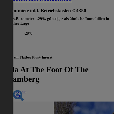
Gesamtmiete inkl. Betriebskosten
€ 4350
Preis-Barometer: -29% günstiger als ähnliche Immobilien in
gleicher Lage
-29%
Dies ist ein Flatbee Plus+ Inserat
Villa At The Foot Of The
Bisamberg
Previous
Next