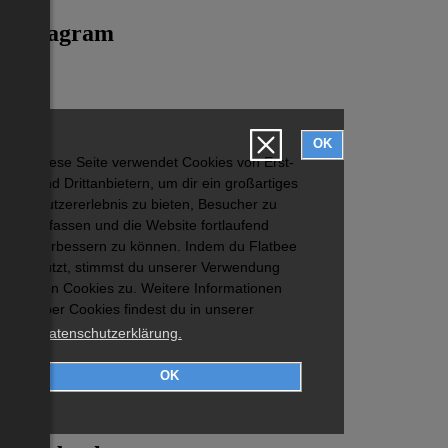
Instagram
OK
Diese Seite verwendet Cookies von Erst-
und Drittanbietern, um dir ein großartiges
Nutzererlebnis zu bieten, Besucher zu
erfassen und die Website fortlaufend
verbessern zu können. Indem du Flatbee
nutzt, stimmst du unserer Verwendung
von Cookies zu. Weitere Informationen
über Cookies findest du in unserer
Datenschutzerklärung.
OK