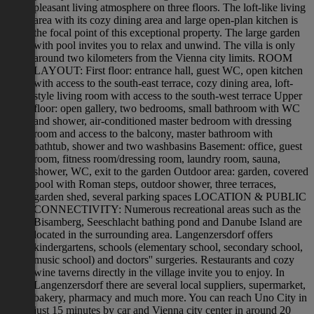
pleasant living atmosphere on three floors. The loft-like living
area with its cozy dining area and large open-plan kitchen is
the focal point of this exceptional property. The large garden
with pool invites you to relax and unwind. The villa is only
around two kilometers from the Vienna city limits. ROOM
LAYOUT: First floor: entrance hall, guest WC, open kitchen
with access to the south-east terrace, cozy dining area, loft-
style living room with access to the south-west terrace Upper
floor: open gallery, two bedrooms, small bathroom with WC
and shower, air-conditioned master bedroom with dressing
room and access to the balcony, master bathroom with
bathtub, shower and two washbasins Basement: office, guest
room, fitness room/dressing room, laundry room, sauna,
shower, WC, exit to the garden Outdoor area: garden, covered
pool with Roman steps, outdoor shower, three terraces,
garden shed, several parking spaces LOCATION & PUBLIC
CONNECTIVITY: Numerous recreational areas such as the
Bisamberg, Seeschlacht bathing pond and Danube Island are
located in the surrounding area. Langenzersdorf offers
kindergartens, schools (elementary school, secondary school,
music school) and doctors'' surgeries. Restaurants and cozy
wine taverns directly in the village invite you to enjoy. In
Langenzersdorf there are several local suppliers, supermarket,
bakery, pharmacy and much more. You can reach Uno City in
just 15 minutes by car and Vienna city center in around 20