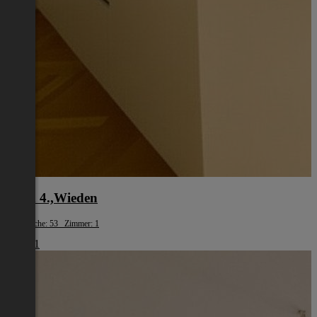
Wien 4.,Wieden
Wohnfläche: 53 Zimmer: 1
€ 1.461