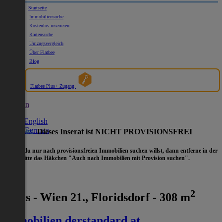
Startseite
Immobiliensuche
Kostenlos inserieren
Kartensuche
Umzugsvergleich
Über Flatbee
Blog
Flatbee Plus+ Zugang
German
English
German
Hinweis:
Dieses Inserat ist NICHT PROVISIONSFREI
- Wenn du nur nach provisionsfreien Immobilien suchen willst, dann entferne in der
Suche
bitte das Häkchen "Auch nach Immobilien mit Provision suchen".
2
Haus - Wien 21., Floridsdorf - 308 m
immobilien.derstandard.at