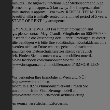
minutes. The highway junctions A22 Strebersdorf and A22
Korneuburg are approx. 5 km away. The Langenzersdorf
train station is approx. 1 km away. RENTAL TERM: This
beautiful villa is initially rented for a limited period of 5 years.
START OF RENT: by arrangement
ENERGY INDEX: HWB 140 For further information and
viewings, please contact Mag. Claudia Winglhofer on 0664/949 39
13. Wünschen Sie die Zusendung detaillierter Unterlagen zu dieser
Immobilie benötigen wir bitte Ihre vollständigen Kontaktdaten. Ihre
Daten werden nicht an Dritte weitergegeben und nach den
Bestimmungen des Datenschutzgesetzes streng vertraulich
behandelt. Finden Sie uns unter: www.immobilien-moertl.at,
https://www.facebook.com/ImmobilienMoertl/ und
https://www.instagram.com/immobilien.moertl/ IMMOBILIEN
MÖRTL
Wir verkaufen Ihre Immobilie in Wien und NÖ!
https://www.immobilien-
moertl.at/1182743/Immobilienverkauf Fragen Sie
unverbindlich Ihr Finanzierungsmodell an:
https://www.immobilien-moertl.at/finanzierung
Angaben gemäß gesetzlichem Erfordernis: