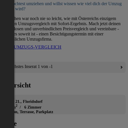
Du möchtest umziehen und willst wissen wie viel dich der Umzug
kosten wird?
Umziehen war noch nie so leicht, wie mit Österreichs einzigem
direkten Umzugsvergleich mit Sofort-Ergebnis. Mach jetzt deinen
kostenlosen und unverbindlichen Preisvergleich und vereinbare -
wenn es soweit ist - einen Besichtigungstermin mit einer
verlässlichen Umzugsfirma.
ZUM UMZUGS-VERGLEICH
Nächstes Inserat 1 von -1
Übersicht
Haus
Wien 21., Floridsdorf
2
308 m
/ 6 Zimmer
Balkon, Terrasse, Parkplatz
Lage