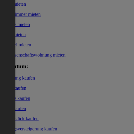
Haus mieten
WG-Zimmer mieten
Garage mieten
Büro mieten
Kurzzeitmieten
Genossenschaftswohnung mieten
Eigentum:
Wohnung kaufen
Haus kaufen
Garage kaufen
Büro kaufen
Grundstück kaufen
Zwangsversteigerung kaufen