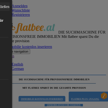
Anmelden
ließen
Wunschliste
Registrieren
für
DIE SUCHMASCHINE FÜR
PROVISIONSFREIE IMMOBILIEN
Mit flatbee sparst Du die
gesamte provision
Immobilie kostenlos inserieren
Toggle navigation
German
English
German
DIE SUCHMASCHINE FÜR PROVISIONSFREIE IMMOBILIEN
MIT FLATBEE SPARST DU DIE GESAMTE PROVISION
IMMOBILIE KOSTENLOS INSERIEREN
FLATBEE PLUS+ ZUGANG
IMMOBILIENSUCHE STARTEN