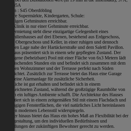
10A, 35A
S-Bahn : S45 Oberdöbling
mehrere Supermärkte, Kindergarten, Schule:
in wenigen Gehminuten erreichbar.
Arzt: Klinik in nur einer Gehminute erreichbar.
Zur Vermietung steht diese einzigartige Gelegenheit eines
Einfamilienhauses auf drei Ebenen, bestehend aus Erdgeschoss,
erstem Obergeschoss und Keller, in einer ruhigen und dennoch
zentralen Lage nahe der Hartäckerstraße und dem Salettl Pavillon.
Das Haus präsentiert sich in einem sehr gepflegten Zustand. Der
hauseigene (beheizbare) Pool mit einer Fläche von 6x3 Metern lädt
zu erfrischenden Stunden ein und befindet sich zusammen mit dem
sonnigen Wohnzimmer und der Terrasse perfekt nach Süden
ausgerichtet. Zusätzlich zur Terrasse bietet das Haus eine Garage
sowie eine Alarmanlage für zusätzliche Sicherheit.
Die Küche ist gut erhalten und befindet sich in einem
ausgezeichneten Zustand, während die großzügige Raumhöhe von
270 cm ein luftiges Ambiente schafft. Die Architektur des Hauses
präsentiert sich in einem zeitgemäßen Stil mit einem Flachdach und
großzügigen Fensterflächen, die viel natürliches Licht hereinlassen
und den modernen Lebensstil widerspiegeln.
Darüber hinaus bietet das Haus ein hohes Maß an Flexibilität bei der
Raumgestaltung, um den individuellen Bedürfnissen und
Vorstellungen der zukünftigen Bewohner gerecht zu werden.