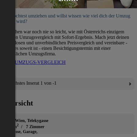
Du möchtest umziehen und willst wissen wie viel dich der Umzug
kosten wird?
Umziehen war noch nie so leicht, wie mit Österreichs einzigem
direkten Umzugsvergleich mit Sofort-Ergebnis. Mach jetzt deinen
kostenlosen und unverbindlichen Preisvergleich und vereinbare -
wenn es soweit ist - einen Besichtigungstermin mit einer
verlässlichen Umzugsfirma.
ZUM UMZUGS-VERGLEICH
Nächstes Inserat 1 von -1
Übersicht
Haus
1190 Wien, Telekygasse
2
245 m
/ 7 Zimmer
Terrasse, Garage,