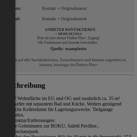
Telefon:
Kontakt + Originalinserat
E-Mail:
Kontakt + Originalinserat
ANBIETER KONTAKTIEREN
+ MEHR DETAILS
Hole dir jetzt deinen Flatbee Plus+ Zugang!
Alle Funktionen und Inserate freischalten
Quelle:
examplesite
Um auf alle Suchfunktionen, Zusatzfeatures und Inserate zugreifen zu
können, benötigst du Flatbee Plus+
Beschreibung
168 m² Wohnfläche im EG und OG und zusätzlich ca. 35 m²
Wohnkeller mit separatem Bad und Küche. Weiters genügend
klassische Kellerräume für Lagerungszwecke. Tiefgarage
vorhanden.
Infrastruktur/Entfernungen:
Wenige Gehminuten zur BOKU, Salettl Pavillon ,
Türkenschanzpark.
Direkt bei den Busstationen 40A (in 19 min in die Innenstadt), 37A,