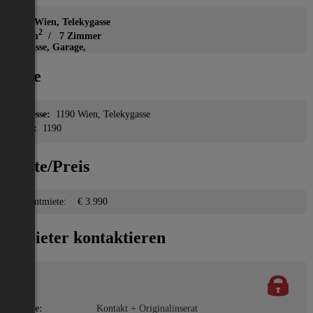
Haus
1190 Wien, Telekygasse
2
245 m
/ 7 Zimmer
Terrasse, Garage,
Lage
Adresse:
1190 Wien, Telekygasse
PLZ:
1190
Miete/Preis
Gesamtmiete:
€ 3.990
Anbieter kontaktieren
Name:
Kontakt + Originalinserat