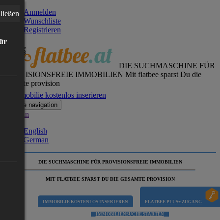
Anmelden
ließen
Wunschliste
Registrieren
für
DIE SUCHMASCHINE FÜR
PROVISIONSFREIE IMMOBILIEN
Mit flatbee sparst Du die
gesamte provision
Immobilie kostenlos inserieren
Toggle navigation
German
English
German
DIE SUCHMASCHINE FÜR PROVISIONSFREIE IMMOBILIEN
MIT FLATBEE SPARST DU DIE GESAMTE PROVISION
IMMOBILIE KOSTENLOS INSERIEREN
FLATBEE PLUS+ ZUGANG
IMMOBILIENSUCHE STARTEN