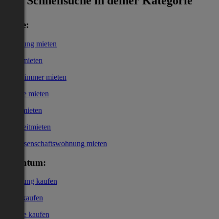
Schnellsuche in deiner Kategorie
Miete:
Wohnung mieten
Haus mieten
WG-Zimmer mieten
Garage mieten
Büro mieten
Kurzzeitmieten
Genossenschaftswohnung mieten
Eigentum:
Wohnung kaufen
Haus kaufen
Garage kaufen