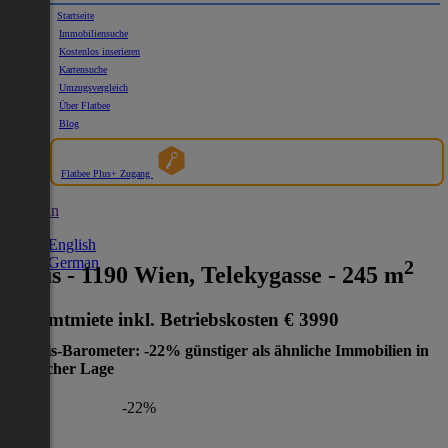
Startseite
Immobiliensuche
Kostenlos inserieren
Kartensuche
Umzugsvergleich
Über Flatbee
Blog
Flatbee Plus+ Zugang
German
English
German
2
Haus - 1190 Wien, Telekygasse - 245 m
Gesamtmiete inkl. Betriebskosten
€ 3990
Preis-Barometer: -22% günstiger als ähnliche Immobilien in
gleicher Lage
-22%