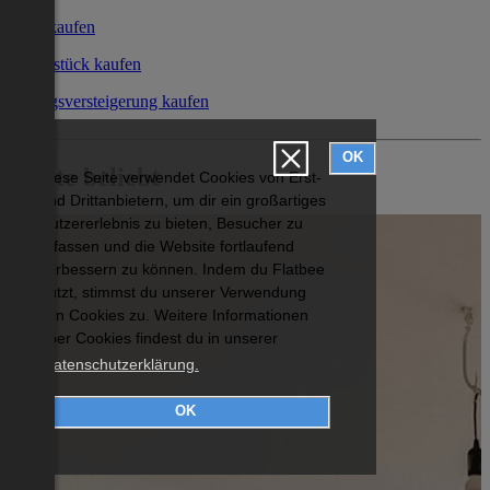
Büro kaufen
Grundstück kaufen
Zwangsversteigerung kaufen
OK
Heute beliebt
Diese Seite verwendet Cookies von Erst-
und Drittanbietern, um dir ein großartiges
Nutzererlebnis zu bieten, Besucher zu
erfassen und die Website fortlaufend
verbessern zu können. Indem du Flatbee
nutzt, stimmst du unserer Verwendung
von Cookies zu. Weitere Informationen
über Cookies findest du in unserer
Datenschutzerklärung.
OK