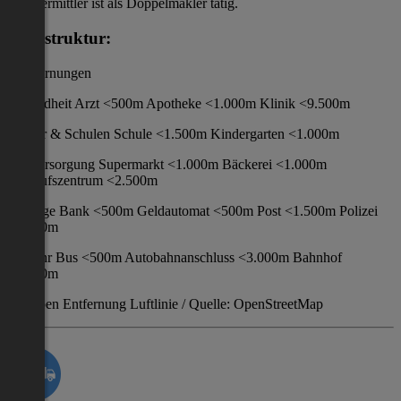
Der Vermittler ist als Doppelmakler tätig.
Infrastruktur:
/ Entfernungen
Gesundheit Arzt <500m Apotheke <1.000m Klinik <9.500m
Kinder & Schulen Schule <1.500m Kindergarten <1.000m
Nahversorgung Supermarkt <1.000m Bäckerei <1.000m
Einkaufszentrum <2.500m
Sonstige Bank <500m Geldautomat <500m Post <1.500m Polizei
<3.000m
Verkehr Bus <500m Autobahnanschluss <3.000m Bahnhof
<1.000m
Angaben Entfernung Luftlinie / Quelle: OpenStreetMap