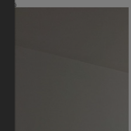
€ 1.416