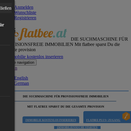
Anmelden
ließen
Wunschliste
Registrieren
für
DIE SUCHMASCHINE FÜR
PROVISIONSFREIE IMMOBILIEN
Mit flatbee sparst Du die
gesamte provision
Immobilie kostenlos inserieren
Toggle navigation
German
English
German
DIE SUCHMASCHINE FÜR PROVISIONSFREIE IMMOBILIEN
MIT FLATBEE SPARST DU DIE GESAMTE PROVISION
IMMOBILIE KOSTENLOS INSERIEREN
FLATBEE PLUS+ ZUGANG
IMMOBILIENSUCHE STARTEN