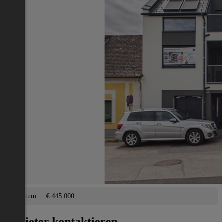
Nächstes Inserat 1 von -1
Übersicht
Wohnung
Neusiedl am See
2
86 m
/ 3 Zimmer
Terrasse,
Lage
Adresse:
Neusiedl am See
PLZ:
7100
Eigentum/Preis
Eigentum:
€ 445 000
Anbieter kontaktieren