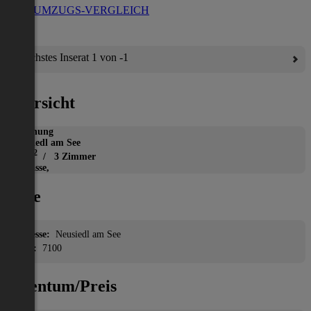
ZUM UMZUGS-VERGLEICH
Nächstes Inserat 1 von -1
Übersicht
Wohnung
Neusiedl am See
2
86 m
/ 3 Zimmer
Terrasse,
Lage
Adresse:
Neusiedl am See
PLZ:
7100
Eigentum/Preis