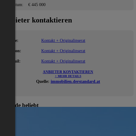
Eigentum:
€ 445 000
Anbieter kontaktieren
Name:
Kontakt + Originalinserat
Telefon:
Kontakt + Originalinserat
E-Mail:
Kontakt + Originalinserat
ANBIETER KONTAKTIEREN
+ MEHR DETAILS
Quelle:
immobilien.derstandard.at
Gerade beliebt