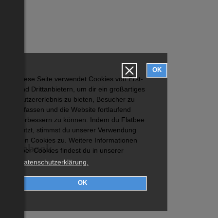
OK
Diese Seite verwendet Cookies von Erst-
und Drittanbietern, um dir ein großartiges
Nutzererlebnis zu bieten, Besucher zu
erfassen und die Website fortlaufend
verbessern zu können. Indem du Flatbee
nutzt, stimmst du unserer Verwendung
von Cookies zu. Weitere Informationen
Facebook
über Cookies findest du in unserer
Datenschutzerklärung.
OK