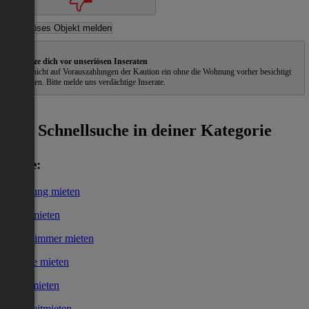
Schütze dich vor unseriösen Inseraten
Gehe nicht auf Vorauszahlungen der Kaution ein ohne die Wohnung vorher besichtigt
zu haben. Bitte melde uns verdächtige Inserate.
ˀ
Schnellsuche in deiner Kategorie
Miete:
Wohnung mieten
Haus mieten
WG-Zimmer mieten
Garage mieten
Büro mieten
Kurzzeitmieten