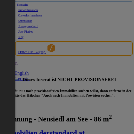
Startseite
Immobiliensuche
Kostenlos inserieren
Kartensuche
Umzugsvergleich
Über Flatbee
Blog
Flatbee Plus+ Zugang
German
English
German
Hinweis:
Dieses Inserat ist NICHT PROVISIONSFREI
- Wenn du nur nach provisionsfreien Immobilien suchen willst, dann entferne in der
Suche
bitte das Häkchen "Auch nach Immobilien mit Provision suchen".
2
Wohnung - Neusiedl am See - 86 m
immobilien.derstandard.at