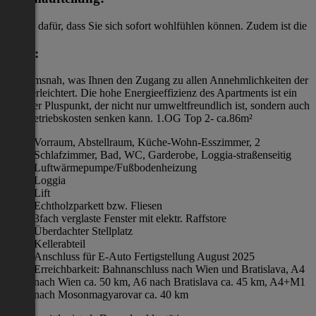
sorgen dafür, dass Sie sich sofort wohlfühlen können. Zudem ist die
Lage:
zentrumsnah, was Ihnen den Zugang zu allen Annehmlichkeiten der
Stadt erleichtert. Die hohe Energieeffizienz des Apartments ist ein
weiterer Pluspunkt, der nicht nur umweltfreundlich ist, sondern auch
Ihre Betriebskosten senken kann. 1.OG Top 2- ca.86m²
Vorraum, Abstellraum, Küche-Wohn-Esszimmer, 2
Schlafzimmer, Bad, WC, Garderobe, Loggia-straßenseitig
Luftwärmepumpe/Fußbodenheizung
Loggia
Lift
Echtholzparkett bzw. Fliesen
3fach verglaste Fenster mit elektr. Raffstore
Überdachter Stellplatz
Kellerabteil
Anschluss für E-Auto Fertigstellung August 2025
Erreichbarkeit: Bahnanschluss nach Wien und Bratislava, A4
nach Wien ca. 50 km, A6 nach Bratislava ca. 45 km, A4+M1
nach Mosonmagyarovar ca. 40 km