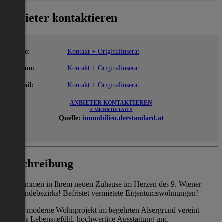
Anbieter kontaktieren
Name:
Kontakt + Originalinserat
Telefon:
Kontakt + Originalinserat
E-Mail:
Kontakt + Originalinserat
ANBIETER KONTAKTIEREN
+ MEHR DETAILS
Quelle:
immobilien.derstandard.at
Beschreibung
Willkommen in Ihrem neuen Zuhause im Herzen des 9. Wiener
Gemeindebezirks! Befristet vermietete Eigentumswohnungen!
Dieses moderne Wohnprojekt im begehrten Alsergrund vereint
urbanes Lebensgefühl, hochwertige Ausstattung und