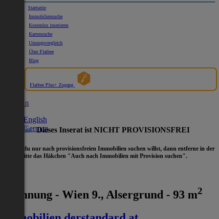
Startseite
Immobiliensuche
Kostenlos inserieren
Kartensuche
Umzugsvergleich
Über Flatbee
Blog
Flatbee Plus+ Zugang
German
English
German
Hinweis:
Dieses Inserat ist NICHT PROVISIONSFREI
- Wenn du nur nach provisionsfreien Immobilien suchen willst, dann entferne in der
Suche
bitte das Häkchen "Auch nach Immobilien mit Provision suchen".
2
Wohnung - Wien 9., Alsergrund - 93 m
immobilien.derstandard.at