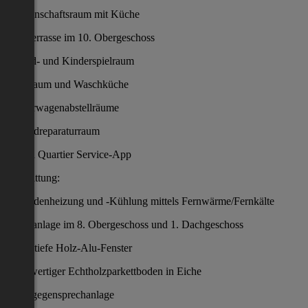
Gemeinschaftsraum mit Küche
Dachterrasse im 10. Obergeschoss
Jugend- und Kinderspielraum
Paketraum und Waschküche
Kinderwagenabstellräume
Fahrradreparaturraum
Althan Quartier Service-App
Ausstattung:
Fußbodenheizung und -Kühlung mittels Fernwärme/Fernkälte
Klimaanlage im 8. Obergeschoss und 1. Dachgeschoss
Bodentiefe Holz-Alu-Fenster
Hochwertiger Echtholzparkettboden in Eiche
Videogegensprechanlage