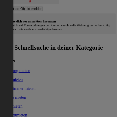
Schütze dich vor unseriösen Inseraten
Gehe nicht auf Vorauszahlungen der Kaution ein ohne die Wohnung vorher besichtigt
zu haben. Bitte melde uns verdächtige Inserate.
ˀ
Schnellsuche in deiner Kategorie
Miete:
Wohnung mieten
Haus mieten
WG-Zimmer mieten
Garage mieten
Büro mieten
Kurzzeitmieten