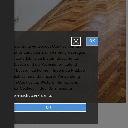
OK
Diese Seite verwendet Cookies von Erst-
und Drittanbietern, um dir ein großartiges
Nutzererlebnis zu bieten, Besucher zu
erfassen und die Website fortlaufend
verbessern zu können. Indem du Flatbee
nutzt, stimmst du unserer Verwendung
von Cookies zu. Weitere Informationen
über Cookies findest du in unserer
Datenschutzerklärung.
OK
Wien 15.,Rudolfsheim-Fünfhaus
Wohnfläche: 59 Zimmer: 2