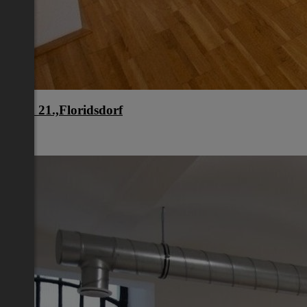
Wien 21.,Floridsdorf
Wien
€ 949