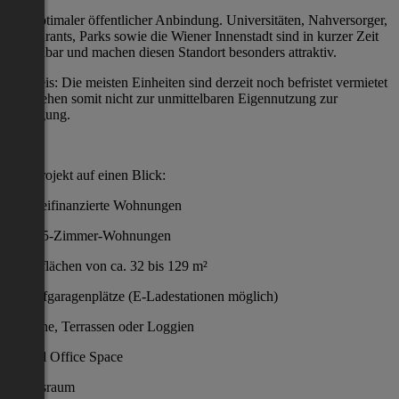
und optimaler öffentlicher Anbindung. Universitäten, Nahversorger,
Restaurants, Parks sowie die Wiener Innenstadt sind in kurzer Zeit
erreichbar und machen diesen Standort besonders attraktiv.
Hinweis: Die meisten Einheiten sind derzeit noch befristet vermietet
und stehen somit nicht zur unmittelbaren Eigennutzung zur
Verfügung.
Das Projekt auf einen Blick:
151 freifinanzierte Wohnungen
1- bis 5-Zimmer-Wohnungen
Wohnflächen von ca. 32 bis 129 m²
70 Tiefgaragenplätze (E-Ladestationen möglich)
Balkone, Terrassen oder Loggien
Shared Office Space
Fitnessraum