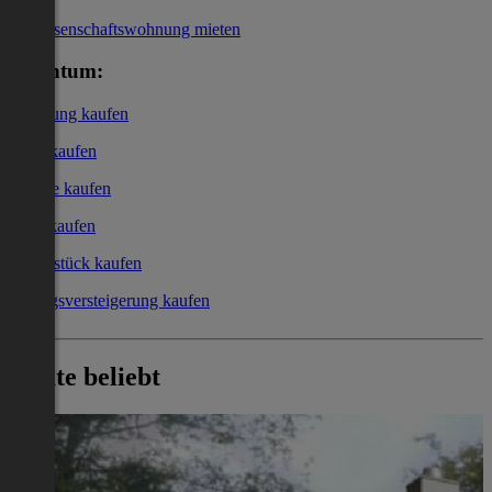
Genossenschaftswohnung mieten
Eigentum:
Wohnung kaufen
Haus kaufen
Garage kaufen
Büro kaufen
Grundstück kaufen
Zwangsversteigerung kaufen
Heute beliebt