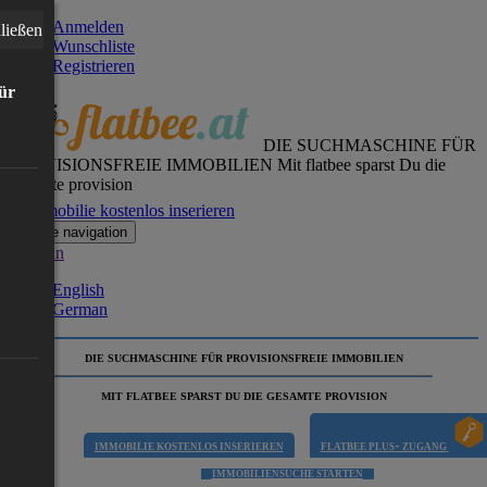
Anmelden
ließen
Wunschliste
Registrieren
für
DIE SUCHMASCHINE FÜR
PROVISIONSFREIE IMMOBILIEN
Mit flatbee sparst Du die
gesamte provision
Immobilie kostenlos inserieren
Toggle navigation
German
English
German
DIE SUCHMASCHINE FÜR PROVISIONSFREIE IMMOBILIEN
MIT FLATBEE SPARST DU DIE GESAMTE PROVISION
IMMOBILIE KOSTENLOS INSERIEREN
FLATBEE PLUS+ ZUGANG
IMMOBILIENSUCHE STARTEN