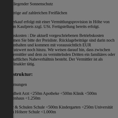
Außenliegender Sonnenschutz
Pflanztröge auf zahlreichen Freiflächen
Der Verkauf erfolgt mit einer Vermittlungsprovision in Höhe von
3% vom Kaufpreis zzgl. USt. Fertigstellung bereits erfolgt.
Betriebskosten : Die aktuell vorgeschriebenen Betriebskosten
entnehmen Sie bitte der Preisliste. Rücklagebeiträge sind darin noch
nicht enthalten und kommen mit voraussichtlich EUR
1,12/Nutzwert noch hinzu. Wir weisen darauf hin, dass zwischen
dem Vermittler und dem zu vermittelnden Dritten ein familiäres oder
wirtschaftliches Naheverhältnis besteht. Der Vermittler ist als
Doppelmakler tätig.
Infrastruktur:
/ Entfernungen
Gesundheit Arzt <250m Apotheke <500m Klinik <500m
Krankenhaus <1.250m
Kinder & Schulen Schule <500m Kindergarten <250m Universität
<250m Höhere Schule <1.000m