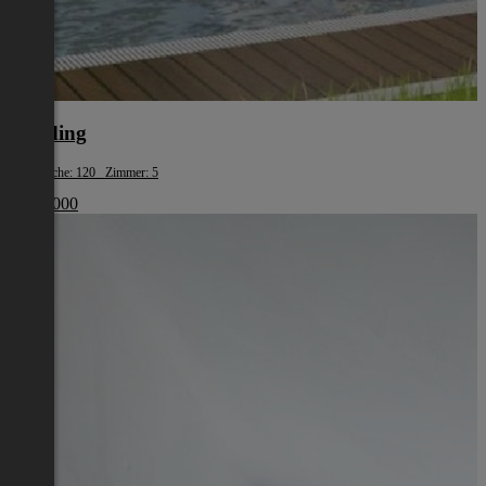
Eferding
Wohnfläche: 120 Zimmer: 5
€ 387 000