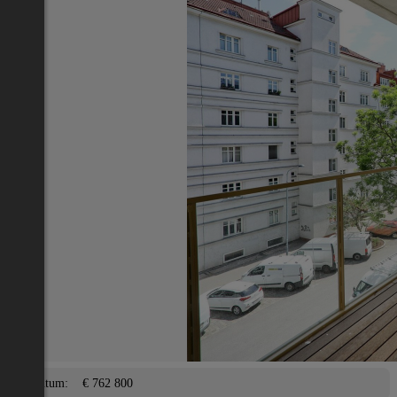
Nächstes Inserat 1 von -1
Übersicht
Wohnung
Wien 9., Alsergrund
2
93 m
/ 4 Zimmer
Balkon, Terrasse, Garage,
Lage
Adresse:
Wien 9., Alsergrund
PLZ:
1090
Eigentum/Preis
Eigentum:
€ 762 800