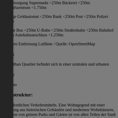
Nahversorgung Supermarkt <250m Bäckerei <250m
Einkaufszentrum <1.750m
Sonstige Geldautomat <250m Bank <250m Post <250m Polizei
<250m
Verkehr Bus <250m U-Bahn <250m Straßenbahn <250m Bahnhof
<250m Autobahnanschluss <1.250m
Angaben Entfernung Luftlinie / Quelle: OpenStreetMap
Lage:
Das Althan Quartier befindet sich in einer zentralen und urbanen
Lage:
mit guter
Infrastruktur:
und öffentlichen Verkehrsmitteln. Eine Wohngegend mit einer
Mischung aus historischen Gebäuden und modernen Wohnhäusern,
umgeben von grünen Parks und Gärten ist von allen Teilen der Stadt