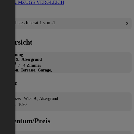
ZUM UMZUGS-VERGLEICH
Nächstes Inserat 1 von -1
Übersicht
Wohnung
Wien 9., Alsergrund
2
93 m
/ 4 Zimmer
Balkon, Terrasse, Garage,
Lage
Adresse:
Wien 9., Alsergrund
PLZ:
1090
Eigentum/Preis