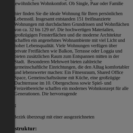
außergewöhnlichen Wohnkomfort. Ob Single, Paar oder Familie
hier finden Sie die ideale Wohnung für Ihren persönlichen
Lebensstil. Insgesamt entstanden 151 freifinanzierte
Wohnungen mit durchdachten Grundrissen und Wohnflächen
von ca. 32 bis 129 m². Die hochwertigen Materialien,
großzügigen Fensterflächen und die moderne Architektur
schaffen ein angenehmes Wohnambiente mit viel Licht und
hoher Lebensqualität. Viele Wohnungen verfügen über
private Freiflächen wie Balkon, Terrasse oder Loggia und
bieten zusätzlichen Raum zum Entspannen mitten in der
Stadt. Besonderen Mehrwert bieten zahlreiche
gemeinschaftliche Einrichtungen, die den Alltag komfortabler
und lebenswerter machen: Ein Fitnessraum, Shared Office
Space, Gemeinschaftsräume mit Küche, eine großzügige
Dachterrasse im 10. Obergeschoss sowie Spiel- und
Freizeitbereiche schaffen ein modernes Wohnkonzept für alle
Generationen. Die hervorragende
Lage:
im 9. Bezirk überzeugt mit einer ausgezeichneten
Infrastruktur: