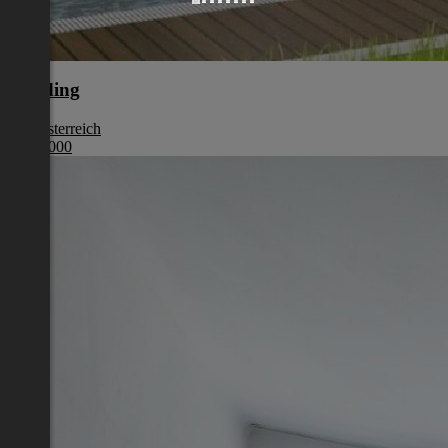
Eferding
Oberösterreich
€ 387 000