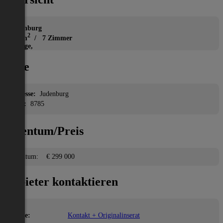
Haus
Judenburg
2
135 m
/ 7 Zimmer
Garage,
Lage
Adresse:
Judenburg
PLZ:
8785
Eigentum/Preis
Eigentum:
€ 299 000
Anbieter kontaktieren
Name:
Kontakt + Originalinserat