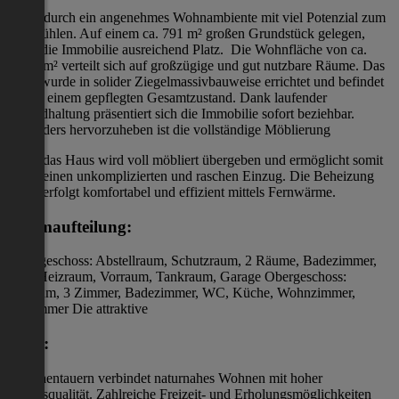
sowie durch ein angenehmes Wohnambiente mit viel Potenzial zum
Wohlfühlen. Auf einem ca. 791 m² großen Grundstück gelegen,
bietet die Immobilie ausreichend Platz. Die Wohnfläche von ca.
135,8 m² verteilt sich auf großzügige und gut nutzbare Räume. Das
Haus wurde in solider Ziegelmassivbauweise errichtet und befindet
sich in einem gepflegten Gesamtzustand. Dank laufender
Instandhaltung präsentiert sich die Immobilie sofort beziehbar.
Besonders hervorzuheben ist die vollständige Möblierung
das Haus wird voll möbliert übergeben und ermöglicht somit
einen unkomplizierten und raschen Einzug. Die Beheizung
erfolgt komfortabel und effizient mittels Fernwärme.
Raumaufteilung:
Untergeschoss: Abstellraum, Schutzraum, 2 Räume, Badezimmer,
WC, Heizraum, Vorraum, Tankraum, Garage Obergeschoss:
Vorraum, 3 Zimmer, Badezimmer, WC, Küche, Wohnzimmer,
Esszimmer Die attraktive
Lage:
in Hohentauern verbindet naturnahes Wohnen mit hoher
Lebensqualität. Zahlreiche Freizeit- und Erholungsmöglichkeiten