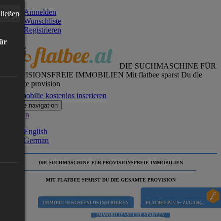
Anmelden
ließen
Wunschliste
Registrieren
für
DIE SUCHMASCHINE FÜR
PROVISIONSFREIE IMMOBILIEN
Mit flatbee sparst Du die
gesamte provision
Immobilie kostenlos inserieren
Toggle navigation
German
English
German
DIE SUCHMASCHINE FÜR PROVISIONSFREIE IMMOBILIEN
MIT FLATBEE SPARST DU DIE GESAMTE PROVISION
IMMOBILIE KOSTENLOS INSERIEREN
FLATBEE PLUS+ ZUGANG
IMMOBILIENSUCHE STARTEN