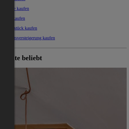
Garage kaufen
Büro kaufen
Grundstück kaufen
Zwangsversteigerung kaufen
Heute beliebt