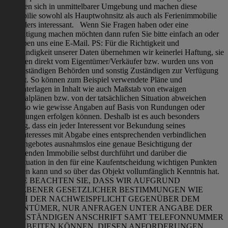
befinden sich in unmittelbarer Umgebung und machen diese
Immobilie sowohl als Hauptwohnsitz als auch als Ferienimmobilie
besonders interessant. Wenn Sie Fragen haben oder eine
Besichtigung machen möchten dann rufen Sie bitte einfach an oder
schreiben uns eine E-Mail. PS: Für die Richtigkeit und
Vollständigkeit unserer Daten übernehmen wir keinerlei Haftung, sie
stammen direkt vom Eigentümer/Verkäufer bzw. wurden uns von
den zuständigen Behörden und sonstig Zuständigen zur Verfügung
gestellt. So können zum Beispiel verwendete Pläne und
Planunterlagen in Inhalt wie auch Maßstab von etwaigen
Originalplänen bzw. von der tatsächlichen Situation abweichen
genauso wie gewisse Angaben auf Basis von Rundungen oder
Schätzungen erfolgen können. Deshalb ist es auch besonders
wichtig, dass ein jeder Interessent vor Bekundung seines
Kaufinteresses mit Abgabe eines entsprechenden verbindlichen
Kaufangebotes ausnahmslos eine genaue Besichtigung der
betreffenden Immobilie selbst durchführt und darüber die
Echtsituation in den für eine Kaufentscheidung wichtigen Punkten
erfassen kann und so über das Objekt vollumfänglich Kenntnis hat.
BITTE BEACHTEN SIE, DASS WIR AUFGRUND
GEGEBENER GESETZLICHER BESTIMMUNGEN WIE
AUCH DER NACHWEISPFLICHT GEGENÜBER DEM
EIGENTÜMER, NUR ANFRAGEN UNTER ANGABE DER
VOLLSTÄNDIGEN ANSCHRIFT SAMT TELEFONNUMMER
BEARBEITEN KÖNNEN, DIESEN ANFORDERUNGEN