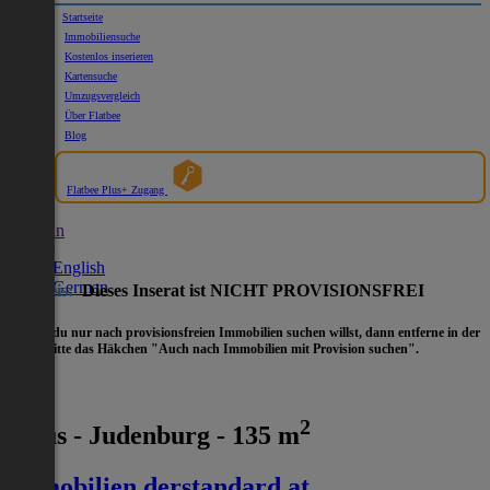
Startseite
Immobiliensuche
Kostenlos inserieren
Kartensuche
Umzugsvergleich
Über Flatbee
Blog
Flatbee Plus+ Zugang
German
English
German
Hinweis:
Dieses Inserat ist NICHT PROVISIONSFREI
- Wenn du nur nach provisionsfreien Immobilien suchen willst, dann entferne in der
Suche
bitte das Häkchen "Auch nach Immobilien mit Provision suchen".
2
Haus - Judenburg - 135 m
immobilien.derstandard.at