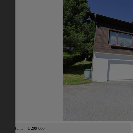
Nächstes Inserat 1 von -1
Übersicht
Haus
Judenburg
2
135 m
/ 7 Zimmer
Garage,
Lage
Adresse:
Judenburg
PLZ:
8785
Eigentum/Preis
Eigentum:
€ 299 000