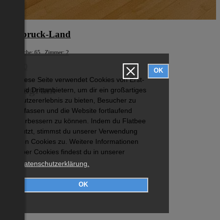
Innsbruck-Land
Wohnfläche: 65 Zimmer: 2
€ 1.390
OK
Diese Seite verwendet Cookies von Erst-
Instagram
und Drittanbietern, um dir ein großartiges
Nutzererlebnis zu bieten, Besucher zu
erfassen und die Website fortlaufend
verbessern zu können. Indem du Flatbee
nutzt, stimmst du unserer Verwendung
von Cookies zu. Weitere Informationen
über Cookies findest du in unserer
Datenschutzerklärung.
OK