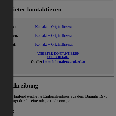
Anbieter kontaktieren
Name:
Kontakt + Originalinserat
Telefon:
Kontakt + Originalinserat
E-Mail:
Kontakt + Originalinserat
ANBIETER KONTAKTIEREN
+ MEHR DETAILS
Quelle:
immobilien.derstandard.at
Beschreibung
Dieses laufend gepflegte Einfamilienhaus aus dem Baujahr 1978
überzeugt durch seine ruhige und sonnige
Lage: