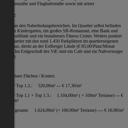
Zentrumsnähe und Flughafennähe sowie mit seiner
Lage:
direkt an den Naherholungsbereichen. Im Quartier selbst befinden
sich ein Kindergarten, ein großes SB-Restaurant, eine Bank und
eine Postfiliale und ein brandneues Fitness Center. Weiters punktet
das Quartier mit den rund 1.450 Parkplätzen im quartierseigenen
Parkhaus, direkt an der Erdberger Lände (€ 85,00/Platz/Monat
netto). Im Erdgeschoß des ViE sind ein Cafe und ein Nahversorger
geplant.
Verfügbare Flächen / Kosten:
1. OG/ Top 1.2.: 520,00m² --- € 17,30/m²
1. OG/ Top 1.1 + Top 1.3.: 1.104,00m² ( + 100m² Terrasse) --- €
16,90/m²
1. OG gesamt: 1.624,00m² (+ 100,00m² Terrasse) ---- € 16,90/m²