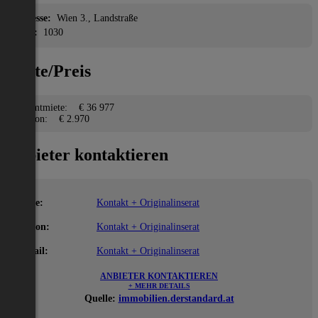
Adresse:
Wien 3., Landstraße
PLZ:
1030
Miete/Preis
Gesamtmiete:
€ 36 977
Kaution:
€ 2.970
Anbieter kontaktieren
Name:
Kontakt + Originalinserat
Telefon:
Kontakt + Originalinserat
E-Mail:
Kontakt + Originalinserat
ANBIETER KONTAKTIEREN
+ MEHR DETAILS
Quelle:
immobilien.derstandard.at