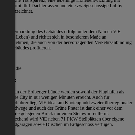
eine hohe Transparenz, eine lebendige Höhenentwicklung mit
insgesamt fünf Dachterrassen und eine zweigeschossige Lobby
gekennzeichnet.
Die Vermarktung des Gebäudes erfolgt unter dem Namen ViE
(franz. Leben) und richtet sich in besonderem Maße an
Unternehmen, die auch von der hervorragenden Verkehrsanbindung
des Gebäudes profitieren.
Durch die
Lage:
direkt an der Erdberger Lände werden sowohl der Flughafen als
auch die City in nur wenigen Minuten erreicht. Auch für
Fahrradfahrer liegt ViE ideal am Knotenpunkt zweier überregionaler
Fahrradwege und auch der Grüne Prater ist dank einer vor dem
Gebäude gelegenen Brück nur einen Steinwurf entfernt.
Entsprechend wird ViE neben 71 PKW Stellplätzen über eigene
Fahrradgaragen sowie Duschen im Erdgeschoss verfügen.