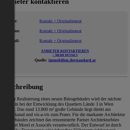
Anbieter kontaktieren
Name:
Kontakt + Originalinserat
Telefon:
Kontakt + Originalinserat
E-Mail:
Kontakt + Originalinserat
ANBIETER KONTAKTIEREN
+ MEHR DETAILS
Quelle:
immobilien.derstandard.at
Beschreibung
Mit der Realisierung eines neuen Bürogebäudes wird der nächste
Baustein bei der Entwicklung des Quartiers Lände 3 in Wien
gesetzt. Das rund 13.800 m² große Gebäude liegt direkt am
Donaukanal und vis-a-vis zum Prater. Für die markante Architektur
des Gebäudes zeichnet das renommierte Pariser Architekturbüro
Chaix et Morel et Associés verantwortlich. Der Entwurf ist durch