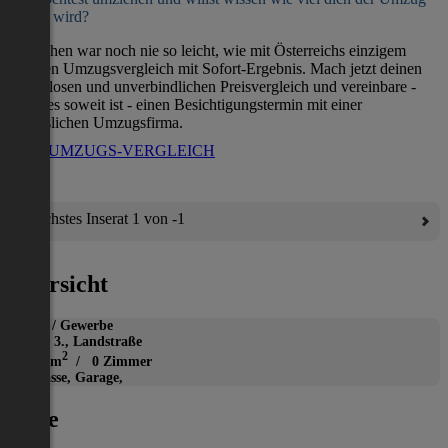
kosten wird?
Umziehen war noch nie so leicht, wie mit Österreichs einzigem
direkten Umzugsvergleich mit Sofort-Ergebnis. Mach jetzt deinen
kostenlosen und unverbindlichen Preisvergleich und vereinbare -
wenn es soweit ist - einen Besichtigungstermin mit einer
verlässlichen Umzugsfirma.
ZUM UMZUGS-VERGLEICH
Nächstes Inserat 1 von -1
Übersicht
Büro / Gewerbe
Wien 3., Landstraße
2
1624 m
/ 0 Zimmer
Terrasse, Garage,
Lage