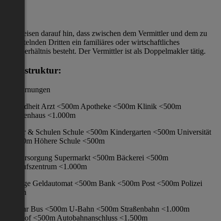
A23
Wir weisen darauf hin, dass zwischen dem Vermittler und dem zu
vermittelnden Dritten ein familiäres oder wirtschaftliches
Naheverhältnis besteht. Der Vermittler ist als Doppelmakler tätig.
Infrastruktur:
/ Entfernungen
Gesundheit Arzt <500m Apotheke <500m Klinik <500m
Krankenhaus <1.000m
Kinder & Schulen Schule <500m Kindergarten <500m Universität
<1.000m Höhere Schule <500m
Nahversorgung Supermarkt <500m Bäckerei <500m
Einkaufszentrum <1.000m
Sonstige Geldautomat <500m Bank <500m Post <500m Polizei
<500m
Verkehr Bus <500m U-Bahn <500m Straßenbahn <1.000m
Bahnhof <500m Autobahnanschluss <1.500m