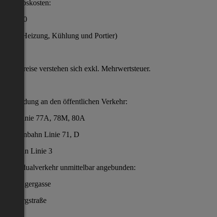
Betriebskosten:
€ 5,50
(inkl. Heizung, Kühlung und Portier)
Alle Preise verstehen sich exkl. Mehrwertsteuer.
Anbindung an den öffentlichen Verkehr:
Bus Linie 77A, 78M, 80A
Straßenbahn Linie 71, D
U-Bahn Linie 3
Individualverkehr unmittelbar angebunden:
Haidingergasse
Erdbergstraße
A4