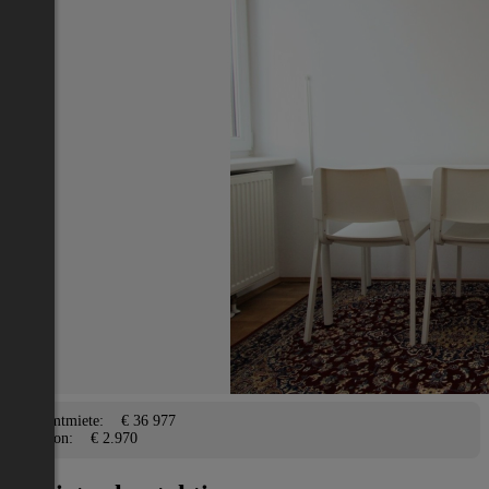
Nächstes Inserat 1 von -1
Übersicht
Büro / Gewerbe
Wien 3., Landstraße
2
1624 m
/ 0 Zimmer
Terrasse, Garage,
Lage
Adresse:
Wien 3., Landstraße
PLZ:
1030
Miete/Preis
Gesamtmiete:
€ 36 977
Kaution:
€ 2.970