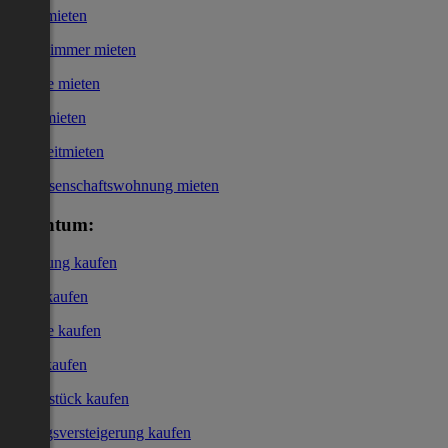
Haus mieten
WG-Zimmer mieten
Garage mieten
Büro mieten
Kurzzeitmieten
Genossenschaftswohnung mieten
Eigentum:
Wohnung kaufen
Haus kaufen
Garage kaufen
Büro kaufen
Grundstück kaufen
Zwangsversteigerung kaufen