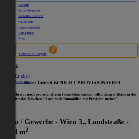
Startseite
Immobiliensuche
Kostenlos inserieren
Kartensuche
Umzugsvergleich
Über Flatbee
Blog
Flatbee Plus+ Zugang
German
English
German
Hinweis:
Dieses Inserat ist NICHT PROVISIONSFREI
- Wenn du nur nach provisionsfreien Immobilien suchen willst, dann entferne in der
Suche
bitte das Häkchen "Auch nach Immobilien mit Provision suchen".
Büro / Gewerbe - Wien 3., Landstraße -
2
1624 m