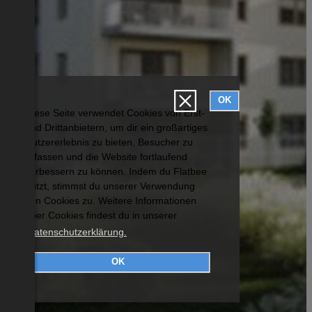
OK
Diese Seite verwendet Cookies von Erst-
und Drittanbietern, um dir ein großartiges
Nutzererlebnis zu bieten, Besucher zu
erfassen und die Website fortlaufend
verbessern zu können. Indem du Flatbee
nutzt, stimmst du unserer Verwendung
von Cookies zu. Weitere Informationen
über Cookies findest du in unserer
Datenschutzerklärung.
OK