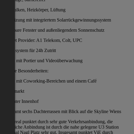
Kühlbalken, Heizkörper, Lüftung
Gasheizung mit integriertem Solarrückgewinnungssystem
Öffenbare Fenster und außenliegendem Sonnenschutz
Internet Provider: A1 Telekom, Colt, UPC
Kartensystem für 24h Zutritt
Lobby mit Portier und Videoüberwachung
Weitere Besonderheiten:
Lobby mit Coworking-Bereichen und einem Café
Supermarkt
begrünter Innenhof
insgesamt sechs Dachterrassen mit Blick auf die Skyline Wiens
Das Areal punktet durch sehr gute Verkehrsanbindung, die
öffentliche Anbindung ist durch die nahe gelegene U3 Station
Kardinal Nagl Platz sehr gut. Insgesamt punktet ViE durch