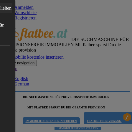
Anmelden
ließen
Wunschliste
Registrieren
für
DIE SUCHMASCHINE FÜR
PROVISIONSFREIE IMMOBILIEN
Mit flatbee sparst Du die
gesamte provision
Immobilie kostenlos inserieren
Toggle navigation
German
English
German
DIE SUCHMASCHINE FÜR PROVISIONSFREIE IMMOBILIEN
MIT FLATBEE SPARST DU DIE GESAMTE PROVISION
IMMOBILIE KOSTENLOS INSERIEREN
FLATBEE PLUS+ ZUGANG
IMMOBILIENSUCHE STARTEN