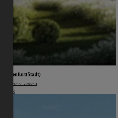
Klagenfurt(Stadt)
Wohnfläche: 72 Zimmer: 3
€ 1.483