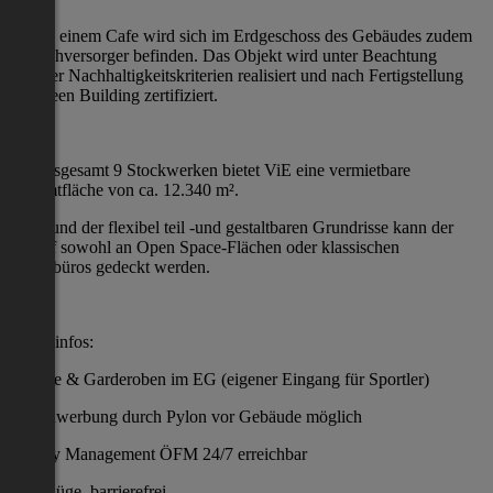
Neben einem Cafe wird sich im Erdgeschoss des Gebäudes zudem
ein Nahversorger befinden. Das Objekt wird unter Beachtung
strenger Nachhaltigkeitskriterien realisiert und nach Fertigstellung
als Green Building zertifiziert.
Auf insgesamt 9 Stockwerken bietet ViE eine vermietbare
Gesamtfläche von ca. 12.340 m².
Aufgrund der flexibel teil -und gestaltbaren Grundrisse kann der
Bedarf sowohl an Open Space-Flächen oder klassischen
Zellenbüros gedeckt werden.
Zusatzinfos:
Dusche & Garderoben im EG (eigener Eingang für Sportler)
Außenwerbung durch Pylon vor Gebäude möglich
Facility Management ÖFM 24/7 erreichbar
5 Aufzüge, barrierefrei