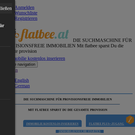
Anmelden
ließen
Wunschliste
Registrieren
für
DIE SUCHMASCHINE FÜR
PROVISIONSFREIE IMMOBILIEN
Mit flatbee sparst Du die
gesamte provision
Immobilie kostenlos inserieren
Toggle navigation
German
English
German
DIE SUCHMASCHINE FÜR PROVISIONSFREIE IMMOBILIEN
MIT FLATBEE SPARST DU DIE GESAMTE PROVISION
IMMOBILIE KOSTENLOS INSERIEREN
FLATBEE PLUS+ ZUGANG
IMMOBILIENSUCHE STARTEN