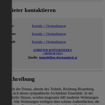
Anbieter kontaktieren
Name:
Kontakt + Originalinserat
Telefon:
Kontakt + Originalinserat
E-Mail:
Kontakt + Originalinserat
ANBIETER KONTAKTIEREN
+ MEHR DETAILS
Quelle:
immobilien.derstandard.at
Beschreibung
Nördlich der Donau, abseits des Trubels, Richtung Bisamberg,
befinet sich dieses sympathische Architektur Ensemble. In der
Gerasdorfer Strasse, werden insgesamt 440 moderne Wohnungen
gebaut. Alle Wohnungen verfügen über schöne Außenflächen, die