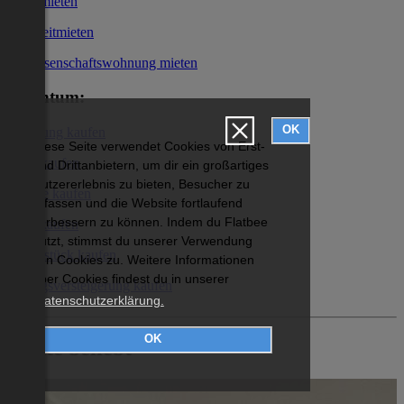
Büro mieten
Kurzzeitmieten
Genossenschaftswohnung mieten
Eigentum:
OK
Wohnung kaufen
Diese Seite verwendet Cookies von Erst-
Haus kaufen
und Drittanbietern, um dir ein großartiges
Nutzererlebnis zu bieten, Besucher zu
Garage kaufen
erfassen und die Website fortlaufend
verbessern zu können. Indem du Flatbee
Büro kaufen
nutzt, stimmst du unserer Verwendung
Grundstück kaufen
von Cookies zu. Weitere Informationen
über Cookies findest du in unserer
Zwangsversteigerung kaufen
Datenschutzerklärung.
OK
Heute beliebt