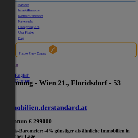
Startseite
Immobiliensuche
Kostenlos inserieren
Kartensuche
Umzugsvergleich
Über Flatbee
Blog
Flatbee Plus+ Zugang
German
English
German
Wohnung - Wien 21., Floridsdorf - 53
2
m
immobilien.derstandard.at
Eigentum
€ 299000
Preis-Barometer: -4% günstiger als ähnliche Immobilien in
gleicher Lage