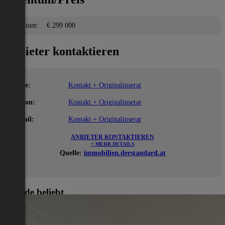
Eigentum:
€ 299 000
Anbieter kontaktieren
Name:
Kontakt + Originalinserat
Telefon:
Kontakt + Originalinserat
E-Mail:
Kontakt + Originalinserat
ANBIETER KONTAKTIEREN
+ MEHR DETAILS
Quelle:
immobilien.derstandard.at
Gerade beliebt