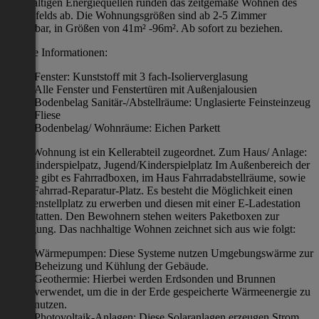
nachhaltigen Energiequellen runden das zeitgemäße Wohnen des
Hirschfelds ab. Die Wohnungsgrößen sind ab 2-5 Zimmer
verfügbar, in Größen von 41m² -96m². Ab sofort zu beziehen.
weitere Informationen:
Fenster: Kunststoff mit 3 fach-Isolierverglasung
Alle Fenster und Fenstertüren mit Außenjalousien
Bodenbelag Sanitär-/Abstellräume: Unglasierte Feinsteinzeug
Fliese
Bodenbelag/ Wohnräume: Eichen Parkett
Jeder Wohnung ist ein Kellerabteil zugeordnet. Zum Haus/ Anlage:
Kleinkinderspielpatz, Jugend/Kinderspielplatz Im Außenbereich der
Anlage gibt es Fahrradboxen, im Haus Fahrradabstellräume, sowie
einen Fahrrad-Reparatur-Platz. Es besteht die Möglichkeit einen
Garagenstellplatz zu erwerben und diesen mit einer E-Ladestation
auszustatten. Den Bewohnern stehen weiters Paketboxen zur
Verfügung. Das nachhaltige Wohnen zeichnet sich aus wie folgt:
Wärmepumpen: Diese Systeme nutzen Umgebungswärme zur
Beheizung und Kühlung der Gebäude.
Geothermie: Hierbei werden Erdsonden und Brunnen
verwendet, um die in der Erde gespeicherte Wärmeenergie zu
nutzen.
Photovoltaik-Anlagen: Diese Solaranlagen erzeugen Strom