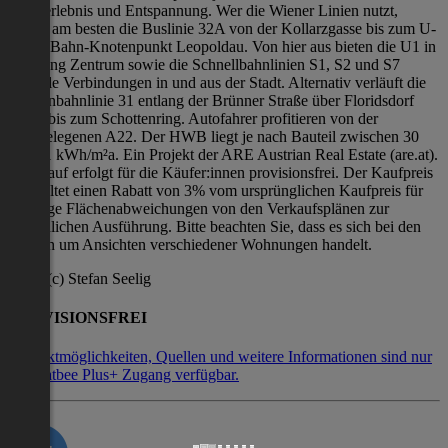
Naturerlebnis und Entspannung. Wer die Wiener Linien nutzt,
nimmt am besten die Buslinie 32A von der Kollarzgasse bis zum U-
und S-Bahn-Knotenpunkt Leopoldau. Von hier aus bieten die U1 in
Richtung Zentrum sowie die Schnellbahnlinien S1, S2 und S7
schnelle Verbindungen in und aus der Stadt. Alternativ verläuft die
Straßenbahnlinie 31 entlang der Brünner Straße über Floridsdorf
direkt bis zum Schottenring. Autofahrer profitieren von der
nahegelegenen A22. Der HWB liegt je nach Bauteil zwischen 30
und 31 kWh/m²a. Ein Projekt der ARE Austrian Real Estate (are.at).
Der Kauf erfolgt für die Käufer:innen provisionsfrei. Der Kaufpreis
beinhaltet einen Rabatt von 3% vom ursprünglichen Kaufpreis für
allfällige Flächenabweichungen von den Verkaufsplänen zur
tatsächlichen Ausführung. Bitte beachten Sie, dass es sich bei den
Bildern um Ansichten verschiedener Wohnungen handelt.
Fotos (c) Stefan Seelig
PROVISIONSFREI
Kontaktmöglichkeiten, Quellen und weitere Informationen sind nur
mit Flatbee Plus+ Zugang verfügbar.