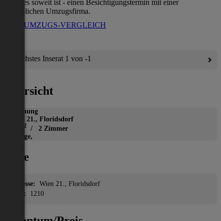
wenn es soweit ist - einen Besichtigungstermin mit einer
verlässlichen Umzugsfirma.
ZUM UMZUGS-VERGLEICH
Nächstes Inserat 1 von -1
Übersicht
Wohnung
Wien 21., Floridsdorf
2
53 m
/ 2 Zimmer
Garage,
Lage
Adresse:
Wien 21., Floridsdorf
PLZ:
1210
Eigentum/Preis