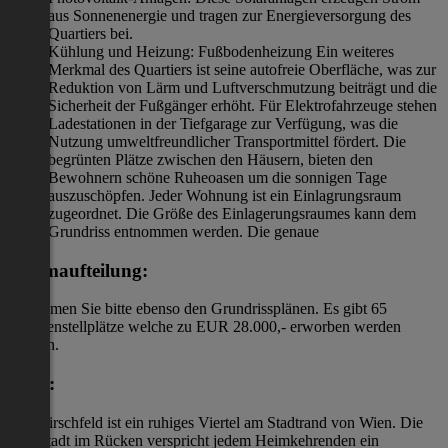
aus Sonnenenergie und tragen zur Energieversorgung des
Quartiers bei.
Kühlung und Heizung: Fußbodenheizung Ein weiteres
Merkmal des Quartiers ist seine autofreie Oberfläche, was zur
Reduktion von Lärm und Luftverschmutzung beiträgt und die
Sicherheit der Fußgänger erhöht. Für Elektrofahrzeuge stehen
Ladestationen in der Tiefgarage zur Verfügung, was die
Nutzung umweltfreundlicher Transportmittel fördert. Die
begrünten Plätze zwischen den Häusern, bieten den
Bewohnern schöne Ruheoasen um die sonnigen Tage
auszuschöpfen. Jeder Wohnung ist ein Einlagrungsraum
zugeordnet. Die Größe des Einlagerungsraumes kann dem
Grundriss entnommen werden. Die genaue
Raumaufteilung:
entnehmen Sie bitte ebenso den Grundrissplänen. Es gibt 65
Garagenstellplätze welche zu EUR 28.000,- erworben werden
können.
Lage:
Das Hirschfeld ist ein ruhiges Viertel am Stadtrand von Wien. Die
Großstadt im Rücken verspricht jedem Heimkehrenden ein