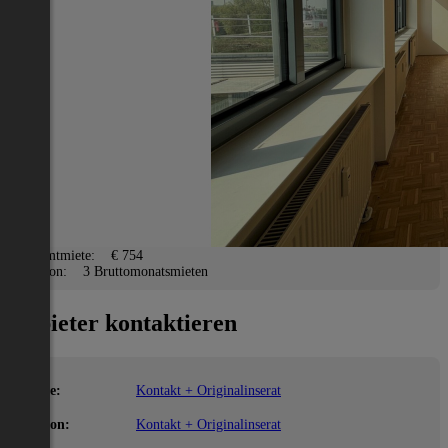
Linz(Stadt)
2
56 m
/ 2 Zimmer
Lage
Adresse:
Linz(Stadt)
PLZ:
4020
Miete/Preis
Gesamtmiete:
€ 754
Kaution:
3 Bruttomonatsmieten
Anbieter kontaktieren
Name:
Kontakt + Originalinserat
Telefon:
Kontakt + Originalinserat