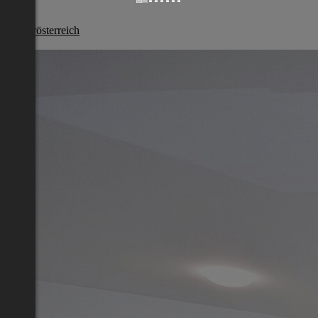
Melk
Niederösterreich
€ 669