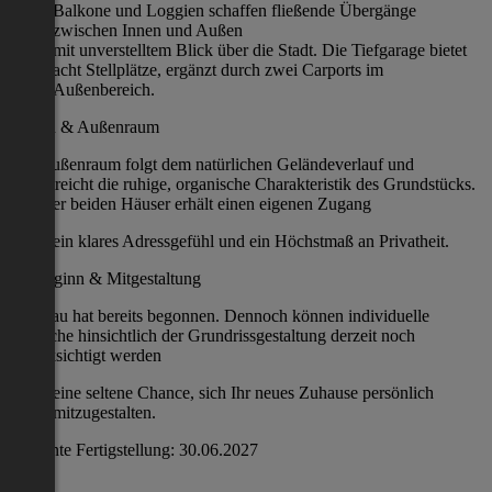
Balkone und Loggien schaffen fließende Übergänge
zwischen Innen und Außen
mit unverstelltem Blick über die Stadt. Die Tiefgarage bietet
acht Stellplätze, ergänzt durch zwei Carports im
Außenbereich.
Garten & Außenraum
Der Außenraum folgt dem natürlichen Geländeverlauf und
unterstreicht die ruhige, organische Charakteristik des Grundstücks.
Jede der beiden Häuser erhält einen eigenen Zugang
ein klares Adressgefühl und ein Höchstmaß an Privatheit.
Baubeginn & Mitgestaltung
Der Bau hat bereits begonnen. Dennoch können individuelle
Wünsche hinsichtlich der Grundrissgestaltung derzeit noch
berücksichtigt werden
eine seltene Chance, sich Ihr neues Zuhause persönlich
mitzugestalten.
Geplante Fertigstellung: 30.06.2027
Beste