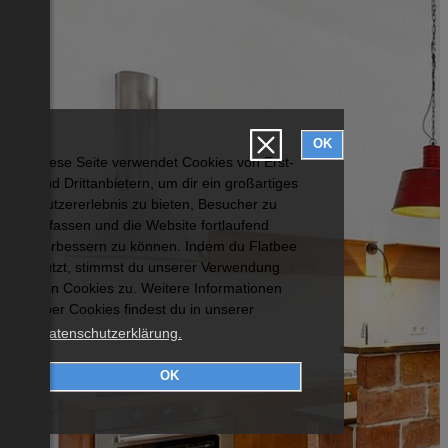
OK
Diese Seite verwendet Cookies von Erst-
und Drittanbietern, um dir ein großartiges
Nutzererlebnis zu bieten, Besucher zu
erfassen und die Website fortlaufend
verbessern zu können. Indem du Flatbee
nutzt, stimmst du unserer Verwendung
von Cookies zu. Weitere Informationen
über Cookies findest du in unserer
Datenschutzerklärung.
OK