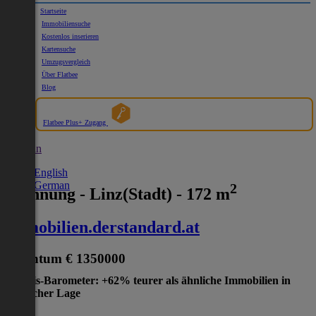
Startseite
Immobiliensuche
Kostenlos inserieren
Kartensuche
Umzugsvergleich
Über Flatbee
Blog
Flatbee Plus+ Zugang
German
English
German
2
Wohnung - Linz(Stadt) - 172 m
immobilien.derstandard.at
Eigentum
€ 1350000
Preis-Barometer: +62% teurer als ähnliche Immobilien in
gleicher Lage