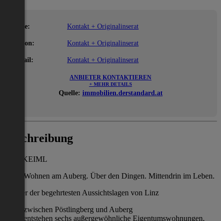
Name:
Kontakt + Originalinserat
Telefon:
Kontakt + Originalinserat
E-Mail:
Kontakt + Originalinserat
ANBIETER KONTAKTIEREN
+ MEHR DETAILS
Quelle:
immobilien.derstandard.at
Beschreibung
DAS KEIML
Wohnen am Auberg. Über den Dingen. Mittendrin im Leben.
In einer der begehrtesten Aussichtslagen von Linz
zwischen Pöstlingberg und Auberg
entstehen sechs außergewöhnliche Eigentumswohnungen,