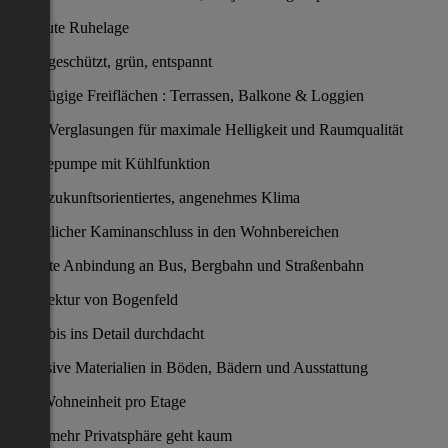
Absolute Ruhelage
geschützt, grün, entspannt
Großzügige Freiflächen : Terrassen, Balkone & Loggien
Weite Verglasungen für maximale Helligkeit und Raumqualität
Wärmepumpe mit Kühlfunktion
zukunftsorientiertes, angenehmes Klima
Gemütlicher Kaminanschluss in den Wohnbereichen
Perfekte Anbindung an Bus, Bergbahn und Straßenbahn
Architektur von Bogenfeld
bis ins Detail durchdacht
Exklusive Materialien in Böden, Bädern und Ausstattung
Eine Wohneinheit pro Etage
mehr Privatsphäre geht kaum