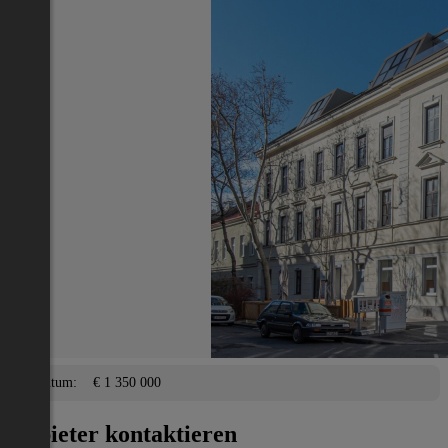
Nächstes Inserat 1 von -1
Übersicht
Wohnung
Linz(Stadt)
2
172 m
/ 4 Zimmer
Balkon, Terrasse, Garage,
Lage
Adresse:
Linz(Stadt)
PLZ:
4040
Eigentum/Preis
Eigentum:
€ 1 350 000
Anbieter kontaktieren