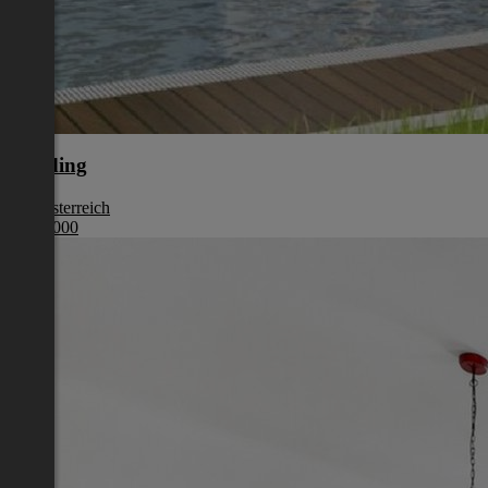
Eferding
Oberösterreich
€ 387 000