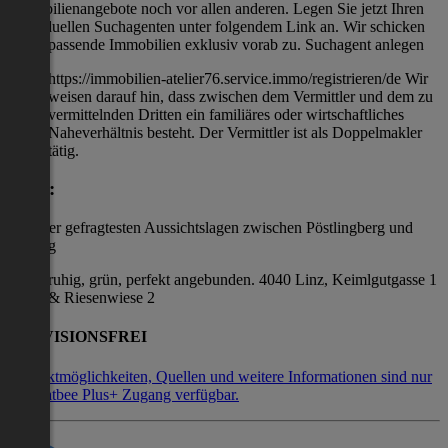
Immobilienangebote noch vor allen anderen. Legen Sie jetzt Ihren
individuellen Suchagenten unter folgendem Link an. Wir schicken
Ihnen passende Immobilien exklusiv vorab zu. Suchagent anlegen
https://immobilien-atelier76.service.immo/registrieren/de Wir
weisen darauf hin, dass zwischen dem Vermittler und dem zu
vermittelnden Dritten ein familiäres oder wirtschaftliches
Naheverhältnis besteht. Der Vermittler ist als Doppelmakler
tätig.
Lage:
Eine der gefragtesten Aussichtslagen zwischen Pöstlingberg und
Auberg
ruhig, grün, perfekt angebunden. 4040 Linz, Keimlgutgasse 1
& Riesenwiese 2
PROVISIONSFREI
Kontaktmöglichkeiten, Quellen und weitere Informationen sind nur
mit Flatbee Plus+ Zugang verfügbar.