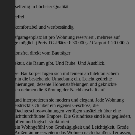
Schlüsselfertig in höchster Qualität
Barrierefrei
komfortabel und wertbeständig
Ein Tiefgaragenplatz ist pro Wohnung reserviert , mehrere auf
Anfrage möglich (Preis TG-Plätze € 30.000,- / Carport € 20.000,-)
Provisionsfrei direkt vom Bauträger
Architektur, die Raum gibt. Und Ruhe. Und Ausblick.
Die zwei Baukörper fügen sich mit feinem architektonischem
Gespür in die bestehende Umgebung ein. Leicht gedrehte
Positionierungen, dezente Höhenstaffelungen und geknickte
Fassaden nehmen die Körnung der Nachbarschaft auf
und interpretieren sie modern und elegant. Jede Wohnung
erstreckt sich über ein eigenes Geschoss, die
Dachgeschosswohnungen verfügen zusätzlich über eine
lichtdurchflutete Empore. Die Grundrisse sind klar gegliedert,
offen und logisch strukturiert
ein Wohngefühl von Großzügigkeit und Leichtigkeit. Große
Außenräume erweitern das Wohnen nach draußen: Terrassen,