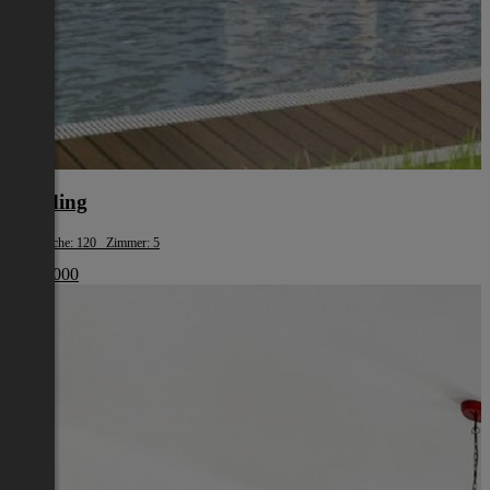
Eferding
Wohnfläche: 120 Zimmer: 5
€ 387 000