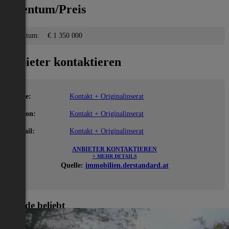
Eigentum/Preis
Eigentum:
€ 1 350 000
Anbieter kontaktieren
Name:
Kontakt + Originalinserat
Telefon:
Kontakt + Originalinserat
E-Mail:
Kontakt + Originalinserat
ANBIETER KONTAKTIEREN
+ MEHR DETAILS
Quelle:
immobilien.derstandard.at
Gerade beliebt