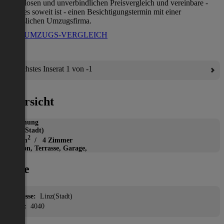
kostenlosen und unverbindlichen Preisvergleich und vereinbare -
wenn es soweit ist - einen Besichtigungstermin mit einer
verlässlichen Umzugsfirma.
ZUM UMZUGS-VERGLEICH
Nächstes Inserat 1 von -1
Übersicht
Wohnung
Linz(Stadt)
2
172 m
/ 4 Zimmer
Balkon, Terrasse, Garage,
Lage
Adresse:
Linz(Stadt)
PLZ:
4040