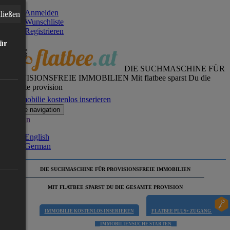
Anmelden
ließen
Wunschliste
Registrieren
für
DIE SUCHMASCHINE FÜR
PROVISIONSFREIE IMMOBILIEN
Mit flatbee sparst Du die
gesamte provision
Immobilie kostenlos inserieren
Toggle navigation
German
English
German
DIE SUCHMASCHINE FÜR PROVISIONSFREIE IMMOBILIEN
MIT FLATBEE SPARST DU DIE GESAMTE PROVISION
IMMOBILIE KOSTENLOS INSERIEREN
FLATBEE PLUS+ ZUGANG
IMMOBILIENSUCHE STARTEN