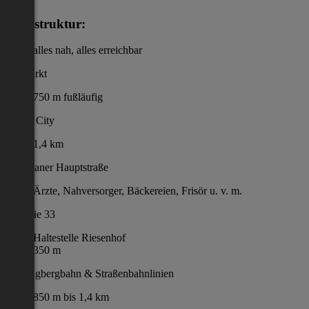
Infrastruktur:
alles nah, alles erreichbar
Unimarkt
750 m fußläufig
Lentia City
1,4 km
Urfahraner Hauptstraße
Ärzte, Nahversorger, Bäckereien, Frisör u. v. m.
Buslinie 33
Haltestelle Riesenhof
350 m
Pöstlingbergbahn & Straßenbahnlinien
850 m bis 1,4 km