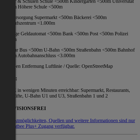
Kinder & Schulen Schule <500m Kindergarten <500m Universität
<500m Höhere Schule <500m
Nahversorgung Supermarkt <500m Bäckerei <500m
Einkaufszentrum <1.000m
Sonstige Geldautomat <500m Bank <500m Post <500m Polizei
<500m
Verkehr Bus <500m U-Bahn <500m Straßenbahn <500m Bahnhof
<500m Autobahnanschluss <3.000m
Angaben Entfernung Luftlinie / Quelle: OpenStreetMap
Lage:
LAGE in wenigen Minuten erreichbar: Supermarkt, Restaurants,
Geschäfte, U-Bahn U1 und U3, Straßenbahn 1 und 2
PROVISIONSFREI
Kontaktmöglichkeiten, Quellen und weitere Informationen sind nur
mit Flatbee Plus+ Zugang verfügbar.