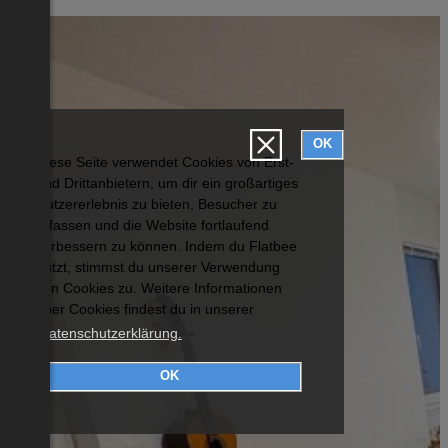
OK
Diese Seite verwendet Cookies von Erst-
und Drittanbietern, um dir ein großartiges
Nutzererlebnis zu bieten, Besucher zu
erfassen und die Website fortlaufend
verbessern zu können. Indem du Flatbee
nutzt, stimmst du unserer Verwendung
von Cookies zu. Weitere Informationen
über Cookies findest du in unserer
Datenschutzerklärung.
OK