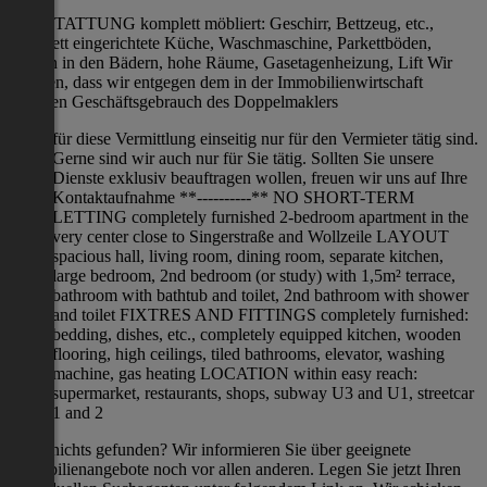
AUSSTATTUNG komplett möbliert: Geschirr, Bettzeug, etc.,
komplett eingerichtete Küche, Waschmaschine, Parkettböden,
Fliesen in den Bädern, hohe Räume, Gasetagenheizung, Lift Wir
erklären, dass wir entgegen dem in der Immobilienwirtschaft
üblichen Geschäftsgebrauch des Doppelmaklers
für diese Vermittlung einseitig nur für den Vermieter tätig sind.
Gerne sind wir auch nur für Sie tätig. Sollten Sie unsere
Dienste exklusiv beauftragen wollen, freuen wir uns auf Ihre
Kontaktaufnahme **----------** NO SHORT-TERM
LETTING completely furnished 2-bedroom apartment in the
very center close to Singerstraße and Wollzeile LAYOUT
spacious hall, living room, dining room, separate kitchen,
large bedroom, 2nd bedroom (or study) with 1,5m² terrace,
bathroom with bathtub and toilet, 2nd bathroom with shower
and toilet FIXTRES AND FITTINGS completely furnished:
bedding, dishes, etc., completely equipped kitchen, wooden
flooring, high ceilings, tiled bathrooms, elevator, washing
machine, gas heating LOCATION within easy reach:
supermarket, restaurants, shops, subway U3 and U1, streetcar
1 and 2
Noch nichts gefunden? Wir informieren Sie über geeignete
Immobilienangebote noch vor allen anderen. Legen Sie jetzt Ihren