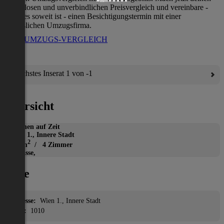
kostenlosen und unverbindlichen Preisvergleich und vereinbare -
wenn es soweit ist - einen Besichtigungstermin mit einer
verlässlichen Umzugsfirma.
ZUM UMZUGS-VERGLEICH
Nächstes Inserat 1 von -1
Übersicht
Wohnen auf Zeit
Wien 1., Innere Stadt
2
121 m
/ 4 Zimmer
Terrasse,
Lage
Adresse:
Wien 1., Innere Stadt
PLZ:
1010