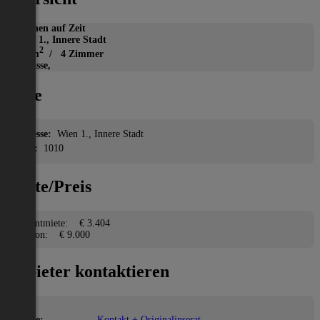
Wohnen auf Zeit
Wien 1., Innere Stadt
2
121 m
/ 4 Zimmer
Terrasse,
Lage
Adresse:
Wien 1., Innere Stadt
PLZ:
1010
Miete/Preis
Gesamtmiete:
€ 3.404
Kaution:
€ 9.000
Anbieter kontaktieren
Name:
Kontakt + Originalinserat