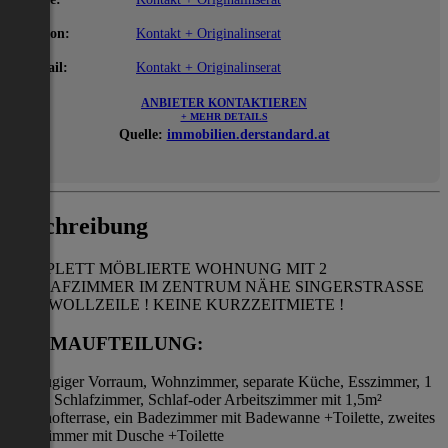
Telefon:
Kontakt + Originalinserat
E-Mail:
Kontakt + Originalinserat
ANBIETER KONTAKTIEREN
+ MEHR DETAILS
Quelle:
immobilien.derstandard.at
Beschreibung
KOMPLETT MÖBLIERTE WOHNUNG MIT 2
SCHLAFZIMMER IM ZENTRUM NÄHE SINGERSTRASSE
UND WOLLZEILE ! KEINE KURZZEITMIETE !
RAUMAUFTEILUNG:
großzügiger Vorraum, Wohnzimmer, separate Küche, Esszimmer, 1
großes Schlafzimmer, Schlaf-oder Arbeitszimmer mit 1,5m²
Innenhofterrase, ein Badezimmer mit Badewanne +Toilette, zweites
Badezimmer mit Dusche +Toilette