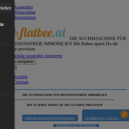
Anmelden
ließen
Wunschliste
Registrieren
für
DIE SUCHMASCHINE FÜR
PROVISIONSFREIE IMMOBILIEN
Mit flatbee sparst Du die
gesamte provision
Immobilie kostenlos inserieren
Toggle navigation
German
English
German
DIE SUCHMASCHINE FÜR PROVISIONSFREIE IMMOBILIEN
MIT FLATBEE SPARST DU DIE GESAMTE PROVISION
IMMOBILIE KOSTENLOS INSERIEREN
FLATBEE PLUS+ ZUGANG
IMMOBILIENSUCHE STARTEN