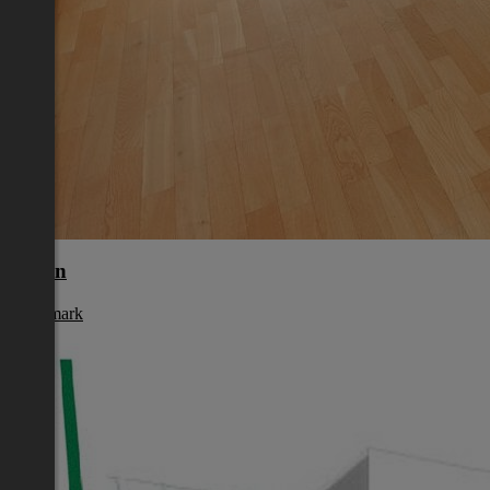
Liezen
Steiermark
€ 821