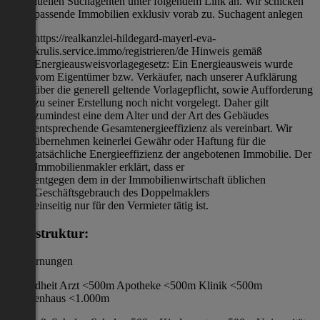
individuellen Suchagenten unter folgendem Link an. Wir schicken
Ihnen passende Immobilien exklusiv vorab zu. Suchagent anlegen
https://realkanzlei-hildegard-mayerl-eva-
krulis.service.immo/registrieren/de Hinweis gemäß
Energieausweisvorlagegesetz: Ein Energieausweis wurde
vom Eigentümer bzw. Verkäufer, nach unserer Aufklärung
über die generell geltende Vorlagepflicht, sowie Aufforderung
zu seiner Erstellung noch nicht vorgelegt. Daher gilt
zumindest eine dem Alter und der Art des Gebäudes
entsprechende Gesamtenergieeffizienz als vereinbart. Wir
übernehmen keinerlei Gewähr oder Haftung für die
tatsächliche Energieeffizienz der angebotenen Immobilie. Der
Immobilienmakler erklärt, dass er
entgegen dem in der Immobilienwirtschaft üblichen
Geschäftsgebrauch des Doppelmaklers
einseitig nur für den Vermieter tätig ist.
Infrastruktur:
/ Entfernungen
Gesundheit Arzt <500m Apotheke <500m Klinik <500m
Krankenhaus <1.000m