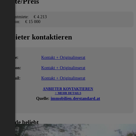
Miete/Preis
Gesamtmiete:
€ 4.213
Kaution:
€ 15 000
Anbieter kontaktieren
Name:
Kontakt + Originalinserat
Telefon:
Kontakt + Originalinserat
E-Mail:
Kontakt + Originalinserat
ANBIETER KONTAKTIEREN
+ MEHR DETAILS
Quelle:
immobilien.derstandard.at
Gerade beliebt