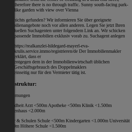
therefore there is no through traffic. Sunny south-facing park-
like garden with view over Vienna
Noch nichts gefunden? Wir informieren Sie über geeignete
Immobilienangebote noch vor allen anderen. Legen Sie jetzt Ihren
individuellen Suchagenten unter folgendem Link an. Wir schicken
Ihnen passende Immobilien exklusiv vorab zu. Suchagent anlegen
https://realkanzlei-hildegard-mayerl-eva-
krulis.service.immo/registrieren/de Der Immobilienmakler
erklärt, dass er
entgegen dem in der Immobilienwirtschaft üblichen
Geschäftsgebrauch des Doppelmaklers
einseitig nur für den Vermieter tätig ist.
Infrastruktur:
/ Entfernungen
Gesundheit Arzt <500m Apotheke <500m Klinik <1.500m
Krankenhaus <2.000m
Kinder & Schulen Schule <500m Kindergarten <1.000m Universität
<2.000m Höhere Schule <1.500m