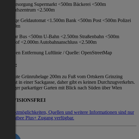
Nahversorgung Supermarkt <500m Bäckerei <500m
Einkaufszentrum <2.500m
Sonstige Geldautomat <1.500m Bank <500m Post <500m Polizei
<1.500m
Verkehr Bus <500m U-Bahn <2.500m Straßenbahn <500m
Bahnhof <2.000m Autobahnanschluss <2.500m
Angaben Entfernung Luftlinie / Quelle: OpenStreetMap
Lage:
Absolute Grünruhelage 200m zu Fuß vom Ortskern Grinzing
entfernt in einer Sackgasse, daher gibt es keinen Durchzugverkehrs.
Sonniger parkartiger Garten mit Blick nach Süden über Wien
PROVISIONSFREI
Kontaktmöglichkeiten, Quellen und weitere Informationen sind nur
mit Flatbee Plus+ Zugang verfügbar.