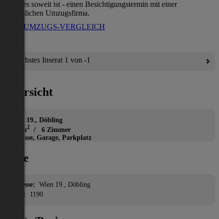
wenn es soweit ist - einen Besichtigungstermin mit einer
verlässlichen Umzugsfirma.
ZUM UMZUGS-VERGLEICH
Nächstes Inserat 1 von -1
Übersicht
Haus
Wien 19., Döbling
2
140 m
/ 6 Zimmer
Terrasse, Garage, Parkplatz
Lage
Adresse:
Wien 19., Döbling
PLZ:
1190