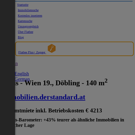
Startseite
Immobiliensuche
Kostenlos inserieren
Kartensuche
Umzugsvergleich
Über Flatbee
Blog
Flatbee Plus+ Zugang
German
English
German
2
Haus - Wien 19., Döbling - 140 m
immobilien.derstandard.at
Gesamtmiete inkl. Betriebskosten
€ 4213
Preis-Barometer: +43% teurer als ähnliche Immobilien in
gleicher Lage