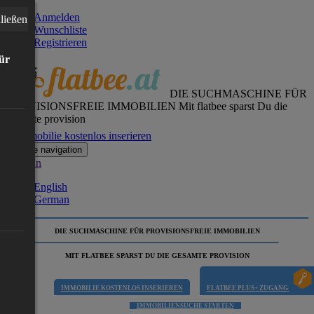
Anmelden
ließen
Wunschliste
Registrieren
für
DIE SUCHMASCHINE FÜR
PROVISIONSFREIE IMMOBILIEN
Mit flatbee sparst Du die
gesamte provision
Immobilie kostenlos inserieren
Toggle navigation
German
English
German
DIE SUCHMASCHINE FÜR PROVISIONSFREIE IMMOBILIEN
MIT FLATBEE SPARST DU DIE GESAMTE PROVISION
IMMOBILIE KOSTENLOS INSERIEREN
FLATBEE PLUS+ ZUGANG
IMMOBILIENSUCHE STARTEN