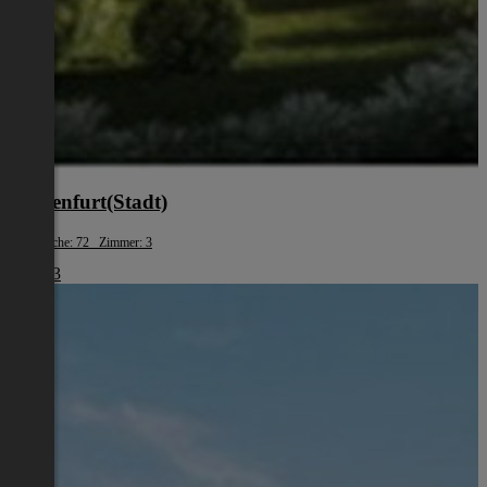
Klagenfurt(Stadt)
Wohnfläche: 72 Zimmer: 3
€ 1.483