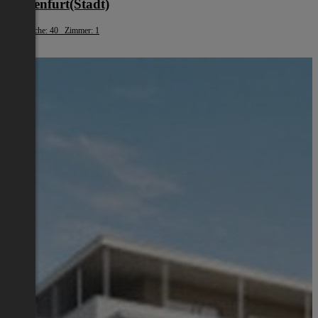
Klagenfurt(Stadt)
Wohnfläche: 40 Zimmer: 1
€ 881