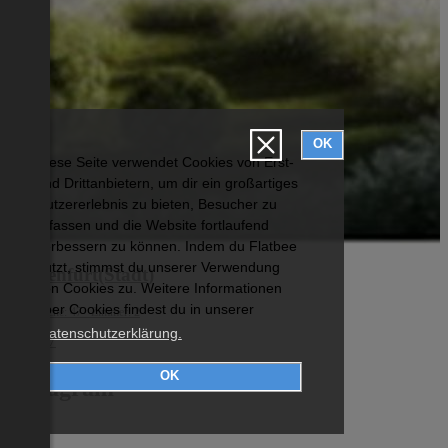
OK
Diese Seite verwendet Cookies von Erst-
und Drittanbietern, um dir ein großartiges
Nutzererlebnis zu bieten, Besucher zu
erfassen und die Website fortlaufend
verbessern zu können. Indem du Flatbee
nutzt, stimmst du unserer Verwendung
Klagenfurt(Stadt)
von Cookies zu. Weitere Informationen
über Cookies findest du in unserer
Wohnfläche: 47 Zimmer: 2
Datenschutzerklärung.
€ 1.007
OK
Instagram