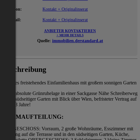
Telefon:
Kontakt + Originalinserat
E-Mail:
Kontakt + Originalinserat
ANBIETER KONTAKTIEREN
+ MEHR DETAILS
Quelle:
immobilien.derstandard.at
Beschreibung
Schönes freistehendes Einfamilienhaus mit großem sonnigen Garten
absolute Grünruhelage in einer Sackgasse Nähe Schreiberweg
südseitiger Garten mit Blick über Wien, befristeter Vertrag auf
3 Jahre!
RAUMAUFTEILUNG:
ERDGESCHOSS: Vorraum, 2 große Wohnräume, Esszimmer mit
Ausgang auf die Terrasse und in den südseitigen Garten, Küche,
Gästetoilette OBERGESCHOSS: 3 Schlafzimmer, 2 kleine Zimmer,