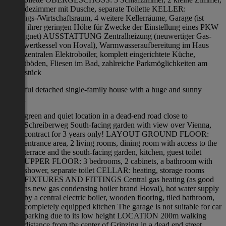
ein Badezimmer mit Dusche, separate Toilette KELLER:
Heizungs-/Wirtschaftsraum, 4 weitere Kellerräume, Garage (ist
wegen ihrer geringen Höhe für Zwecke der Einstellung eines PKW
ungeeignet) AUSSTATTUNG Zentralheizung (neuwertiger Gas-
Brennwertkessel von Hoval), Warmwasseraufbereitung im Haus
durch zentralen Elektroboiler, komplett eingerichtete Küche,
Parkettböden, Fliesen im Bad, zahlreiche Parkmöglichkeiten am
Grundstück
Beautiful detached single-family house with a huge and sunny
garden
green and quiet location in a dead-end road close to
Schreiberweg South-facing garden with view over Vienna,
contract for 3 years only! LAYOUT GROUND FLOOR:
entrance area, 2 living rooms, dining room with access to the
terrace and the south-facing garden, kitchen, guest toilet
UPPER FLOOR: 3 bedrooms, 2 cabinets, a bathroom with
shower, separate toilet CELLAR: heating, storage rooms
FIXTURES AND FITTINGS Central gas heating (as good
as new gas condensing boiler brand Hoval), hot water supply
by a central electric boiler, wooden flooring, tiled bathroom,
completely equipped kitchen The garage is not suitable for car
parking due to its low height LOCATION 200m walking
distance from the center of Grinzing in a dead end street,