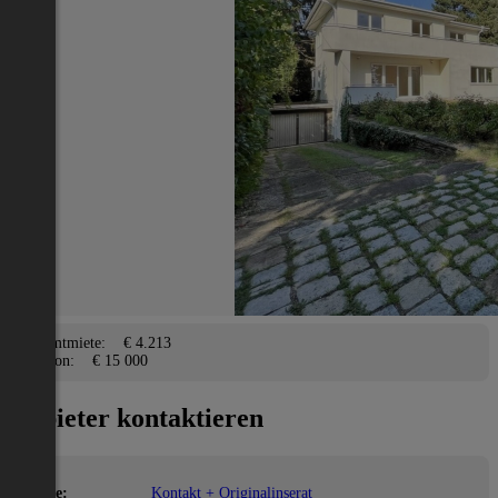
Haus
Wien 19., Döbling
2
140 m
/ 6 Zimmer
Terrasse, Garage, Parkplatz
Lage
Adresse:
Wien 19., Döbling
PLZ:
1190
Miete/Preis
Gesamtmiete:
€ 4.213
Kaution:
€ 15 000
Anbieter kontaktieren
Name:
Kontakt + Originalinserat