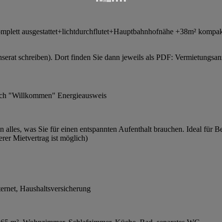
ett ausgestattet+lichtdurchflutet+Hauptbahnhofnähe +38m² kompakt+
nserat schreiben). Dort finden Sie dann jeweils als PDF: Vermietung
buch "Willkommen" Energieausweis
en alles, was Sie für einen entspannten Aufenthalt brauchen. Ideal für B
erer Mietvertrag ist möglich)
ernet, Haushaltsversicherung