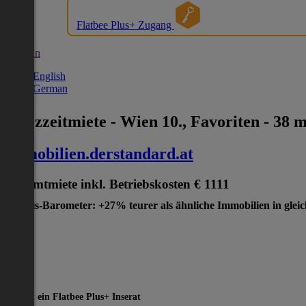
Flatbee Plus+ Zugang
German
English
German
Kurzzeitmiete - Wien 10., Favoriten - 38 
immobilien.derstandard.at
Gesamtmiete inkl. Betriebskosten
€ 1111
Preis-Barometer: +27% teurer als ähnliche Immobilien in glei
Dies ist ein Flatbee Plus+ Inserat