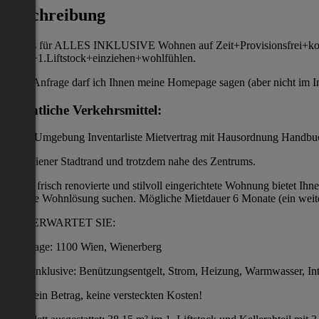
Beschreibung
1 Preis für ALLES INKLUSIVE Wohnen auf Zeit+Provisionsfrei+kompl
privat+1.Liftstock+einziehen+wohlfühlen.
Nach Anfrage darf ich Ihnen meine Homepage sagen (aber nicht im I
Öffentliche Verkehrsmittel:
in der Umgebung Inventarliste Mietvertrag mit Hausordnung Hand
Am Wiener Stadtrand und trotzdem nahe des Zentrums.
Meine frisch renovierte und stilvoll eingerichtete Wohnung bietet Ihn
flexible Wohnlösung suchen. Mögliche Mietdauer 6 Monate (ein weit
DAS ERWARTET SIE:
Top-Lage: 1100 Wien, Wienerberg
Alles Inklusive: Benützungsentgelt, Strom, Heizung, Warmwasser, Int
ein Betrag, keine versteckten Kosten!