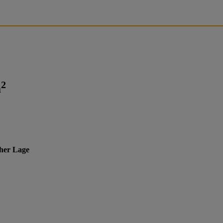
2
m
cher Lage