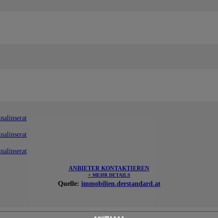
nalinserat
nalinserat
nalinserat
ANBIETER KONTAKTIEREN
+ MEHR DETAILS
Quelle:
immobilien.derstandard.at