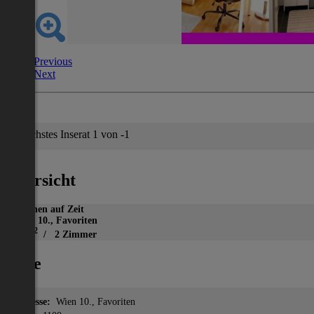
Previous
Next
Nächstes Inserat 1 von -1
Übersicht
Wohnen auf Zeit
Wien 10., Favoriten
2
38 m
/ 2 Zimmer
Lage
Adresse:
Wien 10., Favoriten