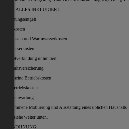
Das ist ALLES INKLUDIERT:
Benützungsentgelt
Stromkosten
Heizkosten und Warmwasserkosten
Kaltwasserkosten
Internetverbindung unlimitiert
Haushaltsversicherung
Allgemeine Betriebskosten
Hausbetriebskosten
Thermenwartung
Vollkommene Möblierung und Ausstattung eines üblichen Haushalts
siehe weiter unten.
DIE WOHNUNG: