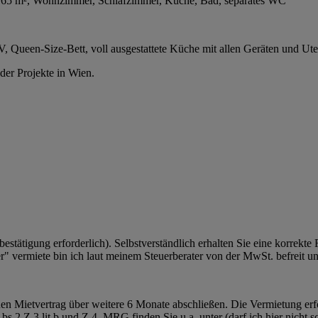
it 3,65 m², Wohnzimmer, Schlafzimmer, Küche, Bad, separates WC
, Queen-Size-Bett, voll ausgestattete Küche mit allen Geräten und Uten
oder Projekte in Wien.
ätigung erforderlich). Selbstverständlich erhalten Sie eine korrekte
er" vermiete bin ich laut meinem Steuerberater von der MwSt. befreit u
uen Mietvertrag über weitere 6 Monate abschließen. Die Vermietung erfo
2 Z 3 lit b und Z 4. MRG finden Sie u.a. unter (darf ich hier nicht 