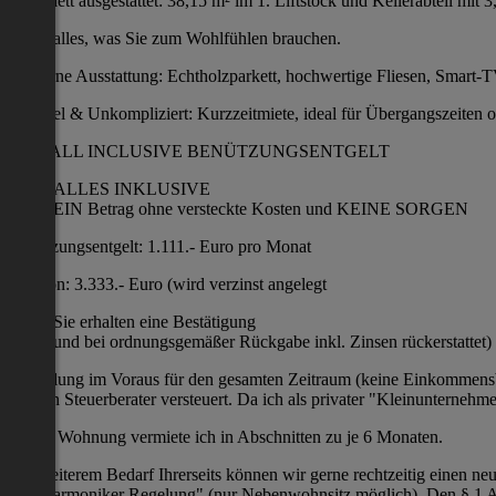
Komplett ausgestattet: 38,15 m² im 1. Liftstock und Kellerabteil m
alles, was Sie zum Wohlfühlen brauchen.
Moderne Ausstattung: Echtholzparkett, hochwertige Fliesen, Smart-TV
Flexibel & Unkompliziert: Kurzzeitmiete, ideal für Übergangszeiten 
DAS ALL INCLUSIVE BENÜTZUNGSENTGELT
ALLES INKLUSIVE
EIN Betrag ohne versteckte Kosten und KEINE SORGEN
Benützungsentgelt: 1.111.- Euro pro Monat
Kaution: 3.333.- Euro (wird verzinst angelegt
Sie erhalten eine Bestätigung
und bei ordnungsgemäßer Rückgabe inkl. Zinsen rückerstattet)
Bezahlung im Voraus für den gesamten Zeitraum (keine Einkommensbest
meinen Steuerberater versteuert. Da ich als privater "Kleinunternehm
Meine Wohnung vermiete ich in Abschnitten zu je 6 Monaten.
Bei weiterem Bedarf Ihrerseits können wir gerne rechtzeitig einen ne
"Philharmoniker Regelung" (nur Nebenwohnsitz möglich). Den § 1 Abs 