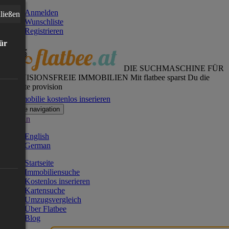
Anmelden
ließen
Wunschliste
Registrieren
für
DIE SUCHMASCHINE FÜR
PROVISIONSFREIE IMMOBILIEN
Mit flatbee sparst Du die
gesamte provision
Immobilie kostenlos inserieren
Toggle navigation
German
English
German
Startseite
Immobiliensuche
Kostenlos inserieren
Kartensuche
Umzugsvergleich
Über Flatbee
Blog