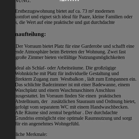
WOHNUNG.
Diese Erstbezugswohnung bietet auf ca. 73 m² modernen
Wohnkomfort und eignet sich ideal für Paare, kleine Familien oder
Singles, die Wert auf eine praktische und gut durchdachte
Raumaufteilung:
legen. Der Vorraum bietet Platz für eine Garderobe und schafft eine
einladende Atmosphäre beim Betreten der Wohnung. Zwei fast
gleich große Zimmer bieten vielfältige Nutzungsmöglichkeiten
ideal als Schlaf- oder Arbeitsräume. Die großzügige
Wohnküche mit Platz für individuelle Gestaltung und
direktem Zugang zum Westbalkon , lädt zum Entspannen ein.
Das schlichte Badezimmer ist mit einer Badewanne, einem
Waschplatz und einem Waschmaschinen Anschluss
ausgestattet. Im Vorraum finden Sie einen praktischen
Abstellraum, der zusätzlichen Stauraum und Ordnung bietet,
gefolgt vom separatem WC mit einem Handwaschbecken.
Alle Räume sind zentral begehbar . Der durchdachte
Grundriss ermöglicht eine optimale Raumnutzung und sorgt
für ein angenehmes Wohngefühl.
Zusätzliche Merkmale: