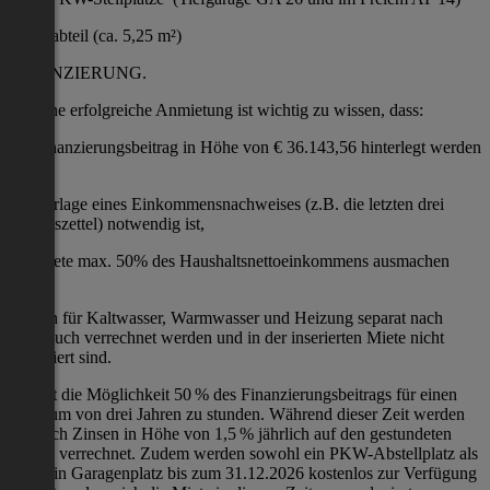
Kellerabteil (ca. 5,25 m²)
FINANZIERUNG.
Für eine erfolgreiche Anmietung ist wichtig zu wissen, dass:
ein Finanzierungsbeitrag in Höhe von € 36.143,56 hinterlegt werden
muss,
die Vorlage eines Einkommensnachweises (z.B. die letzten drei
Gehaltszettel) notwendig ist,
die Miete max. 50% des Haushaltsnettoeinkommens ausmachen
darf,
Kosten für Kaltwasser, Warmwasser und Heizung separat nach
Verbrauch verrechnet werden und in der inserierten Miete nicht
inkludiert sind.
Es gibt die Möglichkeit 50 % des Finanzierungsbeitrags für einen
Zeitraum von drei Jahren zu stunden. Während dieser Zeit werden
lediglich Zinsen in Höhe von 1,5 % jährlich auf den gestundeten
Betrag verrechnet. Zudem werden sowohl ein PKW-Abstellplatz als
auch ein Garagenplatz bis zum 31.12.2026 kostenlos zur Verfügung