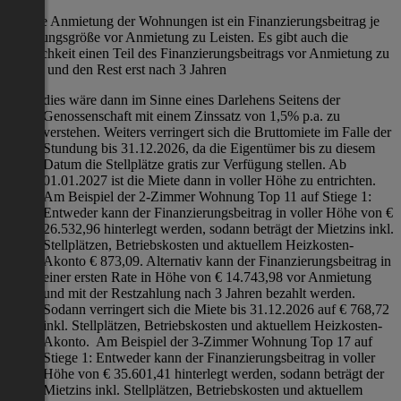
Für die Anmietung der Wohnungen ist ein Finanzierungsbeitrag je
Wohnungsgröße vor Anmietung zu Leisten. Es gibt auch die
Möglichkeit einen Teil des Finanzierungsbeitrags vor Anmietung zu
zahlen und den Rest erst nach 3 Jahren
dies wäre dann im Sinne eines Darlehens Seitens der
Genossenschaft mit einem Zinssatz von 1,5% p.a. zu
verstehen. Weiters verringert sich die Bruttomiete im Falle der
Stundung bis 31.12.2026, da die Eigentümer bis zu diesem
Datum die Stellplätze gratis zur Verfügung stellen. Ab
01.01.2027 ist die Miete dann in voller Höhe zu entrichten.
Am Beispiel der 2-Zimmer Wohnung Top 11 auf Stiege 1:
Entweder kann der Finanzierungsbeitrag in voller Höhe von €
26.532,96 hinterlegt werden, sodann beträgt der Mietzins inkl.
Stellplätzen, Betriebskosten und aktuellem Heizkosten-
Akonto € 873,09. Alternativ kann der Finanzierungsbeitrag in
einer ersten Rate in Höhe von € 14.743,98 vor Anmietung
und mit der Restzahlung nach 3 Jahren bezahlt werden.
Sodann verringert sich die Miete bis 31.12.2026 auf € 768,72
inkl. Stellplätzen, Betriebskosten und aktuellem Heizkosten-
Akonto. Am Beispiel der 3-Zimmer Wohnung Top 17 auf
Stiege 1: Entweder kann der Finanzierungsbeitrag in voller
Höhe von € 35.601,41 hinterlegt werden, sodann beträgt der
Mietzins inkl. Stellplätzen, Betriebskosten und aktuellem