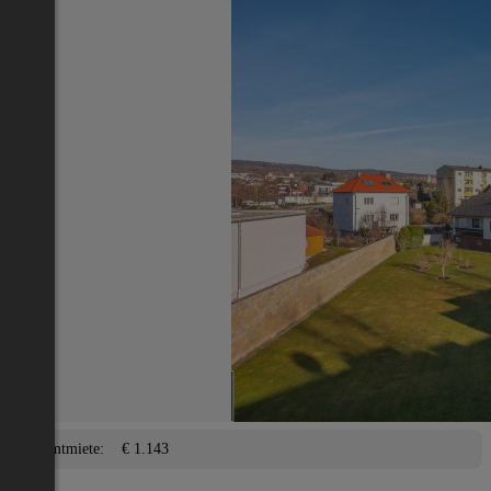
Nächstes Inserat 1 von -1
Übersicht
Genossenschaftswohnung
Eisenstadt(Stadt)
2
72 m
/ 3 Zimmer
Balkon, Terrasse, Garage,
Lage
Adresse:
Eisenstadt(Stadt)
PLZ:
7000
Miete/Preis
Gesamtmiete:
€ 1.143