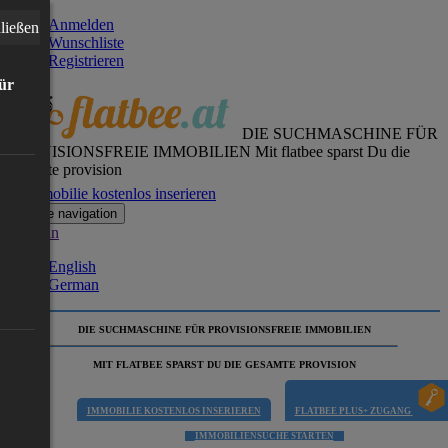
Anmelden
ließen
Wunschliste
Registrieren
für
DIE SUCHMASCHINE FÜR
PROVISIONSFREIE IMMOBILIEN
Mit flatbee sparst Du die
gesamte provision
Immobilie kostenlos inserieren
Toggle navigation
German
English
German
DIE SUCHMASCHINE FÜR PROVISIONSFREIE IMMOBILIEN
MIT FLATBEE SPARST DU DIE GESAMTE PROVISION
IMMOBILIE KOSTENLOS INSERIEREN
FLATBEE PLUS+ ZUGANG
IMMOBILIENSUCHE STARTEN