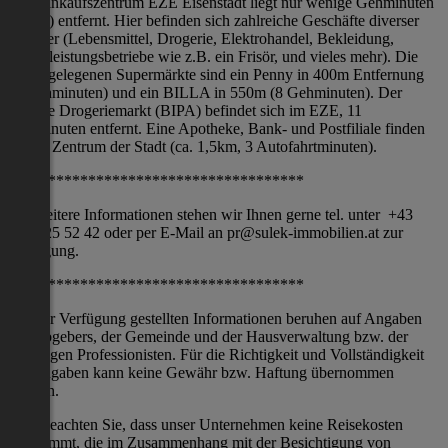
Das Einkaufszentrum EZE Eisenstadt liegt nur wenige Gehminuten
(750m) entfernt. Hier befinden sich zahlreiche Geschäfte diverser
Händler (Lebensmittel, Drogerie, Elektrohandel, Bekleidung,
Dienstleistungsbetriebe wie z.B. ein Frisör, und vieles mehr). Die
nächstgelegenen Supermärkte sind ein Penny in 400m Entfernung
(6 Gehminuten) und ein BILLA in 550m (8 Gehminuten). Der
nächste Drogeriemarkt (BIPA) befindet sich im EZE, 11
Gehminuten entfernt. Eine Apotheke, Bank- und Postfiliale finden
Sie im Zentrum der Stadt (ca. 1,5km, 3 Autofahrtminuten).
*************************************
Für weitere Informationen stehen wir Ihnen gerne tel. unter +43
660 125 52 42 oder per E-Mail an pr@sulek-immobilien.at zur
Verfügung.
*************************************
Die zur Verfügung gestellten Informationen beruhen auf Angaben
des Abgebers, der Gemeinde und der Hausverwaltung bzw. der
jeweiligen Professionisten. Für die Richtigkeit und Vollständigkeit
der Angaben kann keine Gewähr bzw. Haftung übernommen
werden.
Bitte beachten Sie, dass unser Unternehmen keine Reisekosten
übernimmt, die im Zusammenhang mit der Besichtigung von