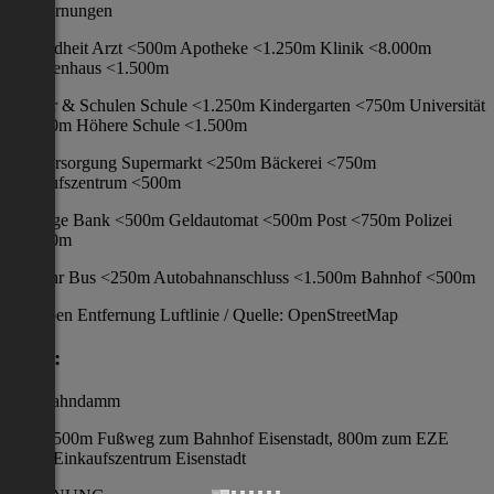
/ Entfernungen
Gesundheit Arzt <500m Apotheke <1.250m Klinik <8.000m
Krankenhaus <1.500m
Kinder & Schulen Schule <1.250m Kindergarten <750m Universität
<1.250m Höhere Schule <1.500m
Nahversorgung Supermarkt <250m Bäckerei <750m
Einkaufszentrum <500m
Sonstige Bank <500m Geldautomat <500m Post <750m Polizei
<1.000m
Verkehr Bus <250m Autobahnanschluss <1.500m Bahnhof <500m
Angaben Entfernung Luftlinie / Quelle: OpenStreetMap
Lage:
Am Bahndamm
500m Fußweg zum Bahnhof Eisenstadt, 800m zum EZE
Einkaufszentrum Eisenstadt