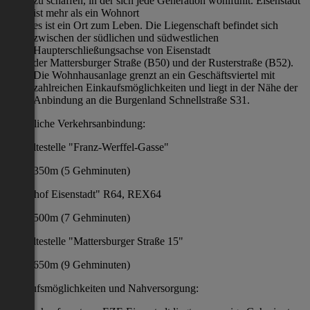
zu schaffen, in der sich jede Generation wohlfühlt. Eisenstadt
ist mehr als ein Wohnort
es ist ein Ort zum Leben. Die Liegenschaft befindet sich
zwischen der südlichen und südwestlichen
Haupterschließungsachse von Eisenstadt
der Mattersburger Straße (B50) und der Rusterstraße (B52).
Die Wohnhausanlage grenzt an ein Geschäftsviertel mit
zahlreichen Einkaufsmöglichkeiten und liegt in der Nähe der
Anbindung an die Burgenland Schnellstraße S31.
Öffentliche Verkehrsanbindung:
Bushaltestelle "Franz-Werffel-Gasse"
350m (5 Gehminuten)
"Bahnhof Eisenstadt" R64, REX64
500m (7 Gehminuten)
Bushaltestelle "Mattersburger Straße 15"
650m (9 Gehminuten)
Einkaufsmöglichkeiten und Nahversorgung: