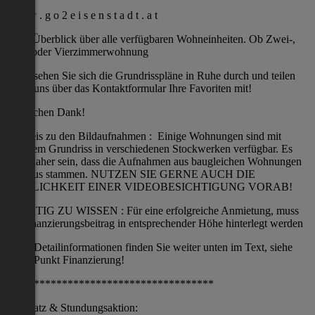
w w w . g o 2 e i s e n s t a d t . a t
einen Überblick über alle verfügbaren Wohneinheiten. Ob Zwei-,
Drei- oder Vierzimmerwohnung
sehen Sie sich die Grundrisspläne in Ruhe durch und teilen
uns über das Kontaktformular Ihre Favoriten mit!
Herzlichen Dank!
Hinweis zu den Bildaufnahmen : Einige Wohnungen sind mit
gleichem Grundriss in verschiedenen Stockwerken verfügbar. Es
kann daher sein, dass die Aufnahmen aus baugleichen Wohnungen
im Haus stammen. NUTZEN SIE GERNE AUCH DIE
MÖGLICHKEIT EINER VIDEOBESICHTIGUNG VORAB!
WICHTIG ZU WISSEN : Für eine erfolgreiche Anmietung, muss
ein Finanzierungsbeitrag in entsprechender Höhe hinterlegt werden
Detailinformationen finden Sie weiter unten im Text, siehe
Punkt Finanzierung!
*************************************
Stellplatz & Stundungsaktion: