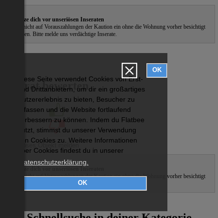
Schütze dich vor unseriösen Inseraten
Gehe nicht auf Vorauszahlungen der Kaution ein ohne die Wohnung vorher besichtigt
zu haben. Bitte melde uns verdächtige Inserate.
OK
Diese Seite verwendet Cookies von Erst-
Inserat bewerten
und Drittanbietern, um dir ein großartiges
Nutzererlebnis zu bieten, Besucher zu
erfassen und die Website fortlaufend
verbessern zu können. Indem du Flatbee
nutzt, stimmst du unserer Verwendung
von Cookies zu. Weitere Informationen
über Cookies findest du in unserer
Datenschutzerklärung.
Schütze dich vor unseriösen Inseraten
Gehe nicht auf Vorauszahlungen der Kaution ein ohne die Wohnung vorher besichtigt
OK
zu haben. Bitte melde uns verdächtige Inserate.
ˀ
Schnellsuche in deiner Kategorie