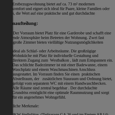
Diese Erstbezugswohnung bietet auf ca. 73 m² modernen
Wohnkomfort und eignet sich ideal für Paare, kleine Familien oder
Singles, die Wert auf eine praktische und gut durchdachte
Raumaufteilung:
legen. Der Vorraum bietet Platz für eine Garderobe und schafft eine
einladende Atmosphäre beim Betreten der Wohnung. Zwei fast
gleich große Zimmer bieten vielfältige Nutzungsmöglichkeiten
ideal als Schlaf- oder Arbeitsräume. Die großzügige
Wohnküche mit Platz für individuelle Gestaltung und
direktem Zugang zum Westbalkon , lädt zum Entspannen ein.
Das schlichte Badezimmer ist mit einer Badewanne, einem
Waschplatz und einem Waschmaschinen Anschluss
ausgestattet. Im Vorraum finden Sie einen praktischen
Abstellraum, der zusätzlichen Stauraum und Ordnung bietet,
gefolgt vom separatem WC mit einem Handwaschbecken.
Alle Räume sind zentral begehbar . Der durchdachte
Grundriss ermöglicht eine optimale Raumnutzung und sorgt
für ein angenehmes Wohngefühl.
Zusätzliche Merkmale:
Zwei PKW-Stellplätze (Tiefgarage GA 26 und im Freiem AP 14)