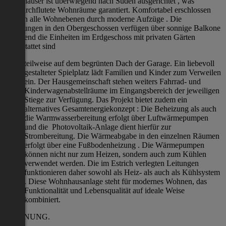
Wohnhäuser ist überwiegend nach Süden ausgerichtet , was
lichtdurchflutete Wohnräume garantiert. Komfortabel erschlossen
werden alle Wohnebenen durch moderne Aufzüge . Die
Wohnungen in den Obergeschossen verfügen über sonnige Balkone
, während die Einheiten im Erdgeschoss mit privaten Gärten
ausgestattet sind
teilweise auf dem begrünten Dach der Garage. Ein liebevoll
gestalteter Spielplatz lädt Familien und Kinder zum Verweilen
ein. Der Hausgemeinschaft stehen weiters Fahrrad- und
Kinderwagenabstellräume im Eingangsbereich der jeweiligen
Stiege zur Verfügung. Das Projekt bietet zudem ein
alternatives Gesamtenergiekonzept : Die Beheizung als auch
die Warmwasserbereitung erfolgt über Luftwärmepumpen
und die Photovoltaik-Anlage dient hierfür zur
Strombereitung. Die Wärmeabgabe in den einzelnen Räumen
erfolgt über eine Fußbodenheizung . Die Wärmepumpen
können nicht nur zum Heizen, sondern auch zum Kühlen
verwendet werden. Die im Estrich verlegten Leitungen
funktionieren daher sowohl als Heiz- als auch als Kühlsystem
. Diese Wohnhausanlage steht für modernes Wohnen, das
Funktionalität und Lebensqualität auf ideale Weise
kombiniert.
WOHNUNG.