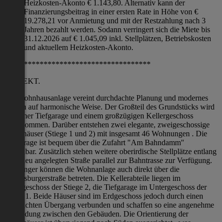
Heizkosten-Akonto € 1.143,80. Alternativ kann der
Finanzierungsbeitrag in einer ersten Rate in Höhe von €
19.278,21 vor Anmietung und mit der Restzahlung nach 3
Jahren bezahlt werden. Sodann verringert sich die Miete bis
31.12.2026 auf € 1.045,09 inkl. Stellplätzen, Betriebskosten
und aktuellem Heizkosten-Akonto.
*************************************
PROJEKT.
Die Wohnhausanlage vereint durchdachte Planung und modernes
Design auf harmonische Weise. Der Großteil des Grundstücks wird
von einer Tiefgarage und einem großzügigen Kellergeschoss
eingenommen. Darüber entstehen zwei elegante, zweigeschossige
Wohnhäuser (Stiege 1 und 2) mit insgesamt 46 Wohnungen . Die
Tiefgarage ist bequem über die Zufahrt "Am Bahndamm"
erreichbar. Zusätzlich stehen weitere oberirdische Stellplätze entlang
einer neu angelegten Straße parallel zur Bahntrasse zur Verfügung.
Fußgänger können die Wohnanlage auch direkt über die
Mattersburgerstraße betreten. Die Kellerabteile liegen im
Untergeschoss der Stiege 2, die Tiefgarage im Untergeschoss der
Stiege 1. Beide Häuser sind im Erdgeschoss jedoch durch einen
überdachten Übergang verbunden und schaffen so eine angenehme
Verbindung zwischen den Gebäuden. Die Orientierung der