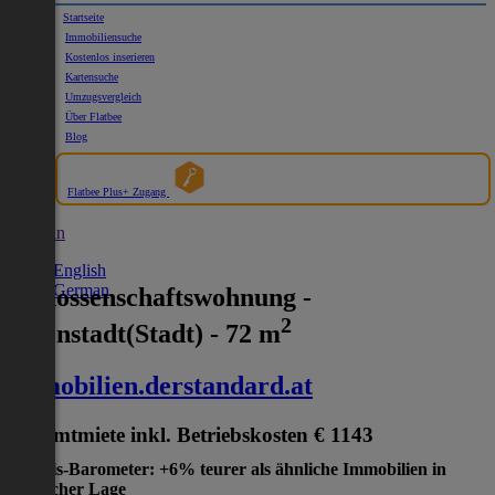
Startseite
Immobiliensuche
Kostenlos inserieren
Kartensuche
Umzugsvergleich
Über Flatbee
Blog
Flatbee Plus+ Zugang
German
English
German
Genossenschaftswohnung -
2
Eisenstadt(Stadt) - 72 m
immobilien.derstandard.at
Gesamtmiete inkl. Betriebskosten
€ 1143
Preis-Barometer: +6% teurer als ähnliche Immobilien in
gleicher Lage