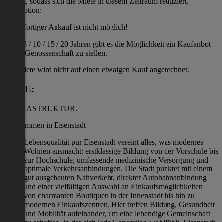
gestellt, sodass sich die Miete in diesem Zeitraum reduziert.
Kaufoption:
Ein sofortiger Ankauf ist nicht möglich!
Nach 5 / 10 / 15 / 20 Jahren gibt es die Möglichkeit ein Kaufanbot
an die Genossenschaft zu stellen.
Die Miete wird nicht auf einen etwaigen Kauf angerechnet.
LAGE:
/ INFRASTRUKTUR.
Willkommen in Eisenstadt
Lebensqualität pur Eisenstadt vereint alles, was modernes
Wohnen ausmacht: erstklassige Bildung von der Vorschule bis
zur Hochschule, umfassende medizinische Versorgung und
optimale Verkehrsanbindungen. Die Stadt punktet mit einem
gut ausgebauten Nahverkehr, direkter Autobahnanbindung
und einer vielfältigen Auswahl an Einkaufsmöglichkeiten
von charmanten Boutiquen in der Innenstadt bis hin zu
modernen Einkaufszentren. Hier treffen Bildung, Gesundheit
und Mobilität aufeinander, um eine lebendige Gemeinschaft