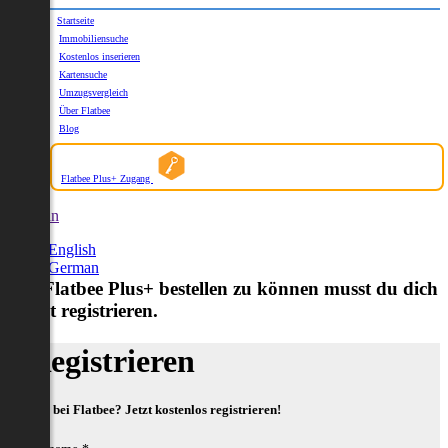
Startseite
Immobiliensuche
Kostenlos inserieren
Kartensuche
Umzugsvergleich
Über Flatbee
Blog
Flatbee Plus+ Zugang
German
English
German
Um Flatbee Plus+ bestellen zu können musst du dich
zuerst registrieren.
Registrieren
Neu bei Flatbee? Jetzt kostenlos registrieren!