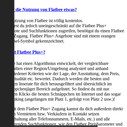
Kostet die Nutzung von Flatbee etwas?
Die Nutzung von Flatbee ist völlig kostenlos.
Möchtest du jedoch uneingeschränkt auf die Flatbee Plus+
Angebote und Suchfunktionen zugreifen, benötigst du einen Flatbee
Plus+ Zugang. Flatbee Plus+ Angebote sind mit einem orangen
Schlüssel-Symbol gekennzeichnet.
Was ist Flatbee Plus+?
Flatbee hat einen Algorithmus entwickelt, der vergleichbare
Immobilien einer Region/Umgebung analysiert und anhand
verschiedener Kriterien wie der Lage, der Ausstattung, dem Preis,
der Aktualität etc. bewertet. Dadurch werden die besten und
neuesten Inserate für dich herausgefiltert und übersichtlich im
Schnäppchenjäger Bereich aufgelistet. So findest du mit nur
wenigen Klicks die besten Schnäppchen im Internet und das sogar
als Ranking (angefangen mit Platz 1, gefolgt von Platz 2 usw.)!
Nur mit dem Flatbee Plus+ Zugang kannst du dich außerdem direkt
mit den Vermietern bzw. Verkäufern in Kontakt setzen
(Freischaltung aller Telefonnummern, E-Mails, etc.) und alle
zeitsparenden Suchfunktionen, wie den Flatbee Preisbarometer und