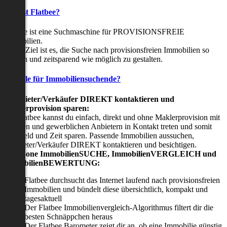
Was ist Flatbee?
Flatbee ist eine Suchmaschine für PROVISIONSFREIE
Immobilien.
Unser Ziel ist es, die Suche nach provisionsfreien Immobilien so
einfach und zeitsparend wie möglich zu gestalten.
Vorteile für Immobiliensuchende?
Viermieter/Verkäufer DIREKT kontaktieren und
Maklerprovision sparen:
Mit Flatbee kannst du einfach, direkt und ohne Maklerprovision mit
privaten und gewerblichen Anbietern in Kontakt treten und somit
viel Geld und Zeit sparen. Passende Immobilien aussuchen,
Vermieter/Verkäufer DIREKT kontaktieren und besichtigen.
All-in-one ImmobilienSUCHE, ImmobilienVERGLEICH und
ImmobilienBEWERTUNG:
Flatbee durchsucht das Internet laufend nach provisionsfreien
Immobilien und bündelt diese übersichtlich, kompakt und
tagesaktuell
Der Flatbee Immobilienvergleich-Algorithmus filtert dir die
besten Schnäppchen heraus
Der Flatbee Barometer zeigt dir an, ob eine Immobilie günstig