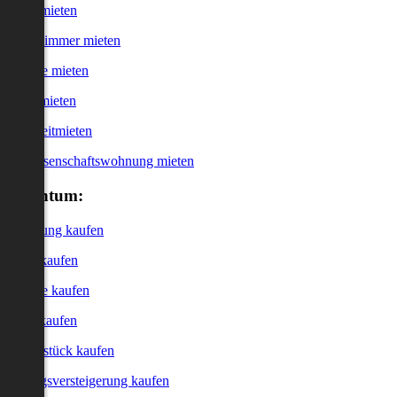
Haus mieten
WG-Zimmer mieten
Garage mieten
Büro mieten
Kurzzeitmieten
Genossenschaftswohnung mieten
Eigentum:
Wohnung kaufen
Haus kaufen
Garage kaufen
Büro kaufen
Grundstück kaufen
Zwangsversteigerung kaufen