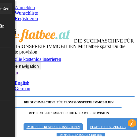
Anmelden
ießen
Wunschliste
Registrieren
für
DIE SUCHMASCHINE FÜR
PROVISIONSFREIE IMMOBILIEN
Mit flatbee sparst Du die
gesamte provision
Immobilie kostenlos inserieren
Toggle navigation
German
English
German
DIE SUCHMASCHINE FÜR PROVISIONSFREIE IMMOBILIEN
MIT FLATBEE SPARST DU DIE GESAMTE PROVISION
IMMOBILIE KOSTENLOS INSERIEREN
FLATBEE PLUS+ ZUGANG
IMMOBILIENSUCHE STARTEN