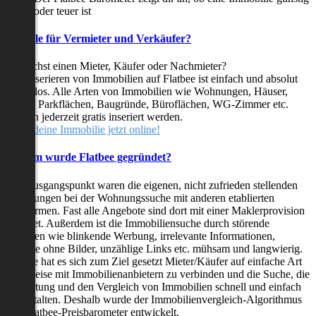
oder teuer ist
Vorteile für Vermieter und Verkäufer?
Du suchst einen Mieter, Käufer oder Nachmieter?
Das Inserieren von Immobilien auf Flatbee ist einfach und absolut
kostenlos. Alle Arten von Immobilien wie Wohnungen, Häuser,
Villen, Parkflächen, Baugründe, Büroflächen, WG-Zimmer etc.
können jederzeit gratis inseriert werden.
Stelle deine Immobilie jetzt online!
Warum wurde Flatbee gegründet?
Der Ausgangspunkt waren die eigenen, nicht zufrieden stellenden
Erfahrungen bei der Wohnungssuche mit anderen etablierten
Plattformen. Fast alle Angebote sind dort mit einer Maklerprovision
behaftet. Außerdem ist die Immobiliensuche durch störende
Faktoren wie blinkende Werbung, irrelevante Informationen,
Inserate ohne Bilder, unzählige Links etc. mühsam und langwierig.
Flatbee hat es sich zum Ziel gesetzt Mieter/Käufer auf einfache Art
und Weise mit Immobilienanbietern zu verbinden und die Suche, die
Bewertung und den Vergleich von Immobilien schnell und einfach
zu gestalten. Deshalb wurde der Immobilienvergleich-Algorithmus
und Flatbee-Preisbarometer entwickelt.