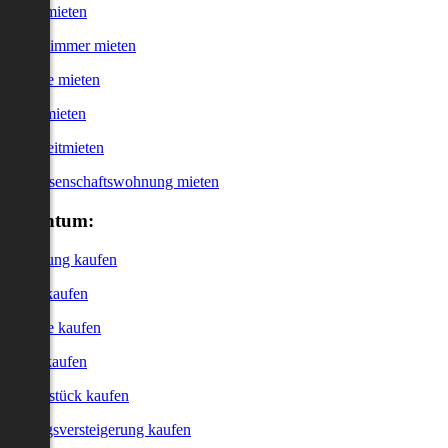
Haus mieten
WG-Zimmer mieten
Garage mieten
Büro mieten
Kurzzeitmieten
Genossenschaftswohnung mieten
Eigentum:
Wohnung kaufen
Haus kaufen
Garage kaufen
Büro kaufen
Grundstück kaufen
Zwangsversteigerung kaufen