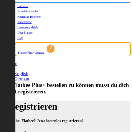
Startseite
Immobiliensuche
Kostenlos inserieren
Kartensuche
Umzugsvergleich
Über Flatbee
Blog
Flatbee Plus+ Zugang
German
English
German
Um Flatbee Plus+ bestellen zu können musst du dich
zuerst registrieren.
Registrieren
Neu bei Flatbee? Jetzt kostenlos registrieren!