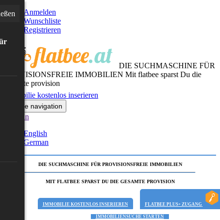
Anmelden
ießen
Wunschliste
Registrieren
für
DIE SUCHMASCHINE FÜR
PROVISIONSFREIE IMMOBILIEN
Mit flatbee sparst Du die
gesamte provision
Immobilie kostenlos inserieren
Toggle navigation
German
English
German
DIE SUCHMASCHINE FÜR PROVISIONSFREIE IMMOBILIEN
MIT FLATBEE SPARST DU DIE GESAMTE PROVISION
IMMOBILIE KOSTENLOS INSERIEREN
FLATBEE PLUS+ ZUGANG
IMMOBILIENSUCHE STARTEN