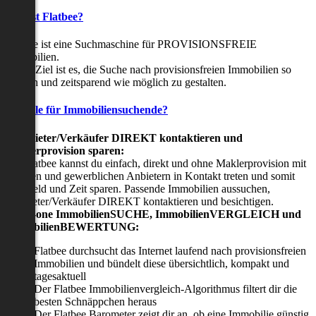
Was ist Flatbee?
Flatbee ist eine Suchmaschine für PROVISIONSFREIE
Immobilien.
Unser Ziel ist es, die Suche nach provisionsfreien Immobilien so
einfach und zeitsparend wie möglich zu gestalten.
Vorteile für Immobiliensuchende?
Viermieter/Verkäufer DIREKT kontaktieren und
Maklerprovision sparen:
Mit Flatbee kannst du einfach, direkt und ohne Maklerprovision mit
privaten und gewerblichen Anbietern in Kontakt treten und somit
viel Geld und Zeit sparen. Passende Immobilien aussuchen,
Vermieter/Verkäufer DIREKT kontaktieren und besichtigen.
All-in-one ImmobilienSUCHE, ImmobilienVERGLEICH und
ImmobilienBEWERTUNG:
Flatbee durchsucht das Internet laufend nach provisionsfreien
Immobilien und bündelt diese übersichtlich, kompakt und
tagesaktuell
Der Flatbee Immobilienvergleich-Algorithmus filtert dir die
besten Schnäppchen heraus
Der Flatbee Barometer zeigt dir an, ob eine Immobilie günstig