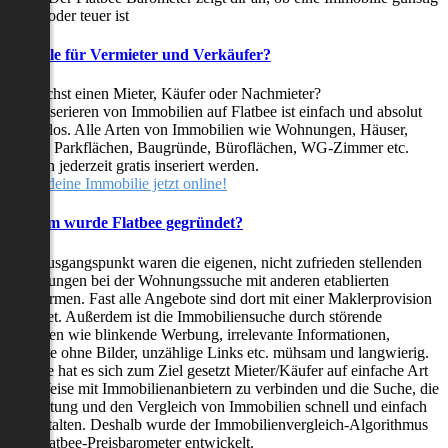
oder teuer ist
Vorteile für Vermieter und Verkäufer?
Du suchst einen Mieter, Käufer oder Nachmieter?
Das Inserieren von Immobilien auf Flatbee ist einfach und absolut
kostenlos. Alle Arten von Immobilien wie Wohnungen, Häuser,
Villen, Parkflächen, Baugründe, Büroflächen, WG-Zimmer etc.
können jederzeit gratis inseriert werden.
Stelle deine Immobilie jetzt online!
Warum wurde Flatbee gegründet?
Der Ausgangspunkt waren die eigenen, nicht zufrieden stellenden
Erfahrungen bei der Wohnungssuche mit anderen etablierten
Plattformen. Fast alle Angebote sind dort mit einer Maklerprovision
behaftet. Außerdem ist die Immobiliensuche durch störende
Faktoren wie blinkende Werbung, irrelevante Informationen,
Inserate ohne Bilder, unzählige Links etc. mühsam und langwierig.
Flatbee hat es sich zum Ziel gesetzt Mieter/Käufer auf einfache Art
und Weise mit Immobilienanbietern zu verbinden und die Suche, die
Bewertung und den Vergleich von Immobilien schnell und einfach
zu gestalten. Deshalb wurde der Immobilienvergleich-Algorithmus
und Flatbee-Preisbarometer entwickelt.