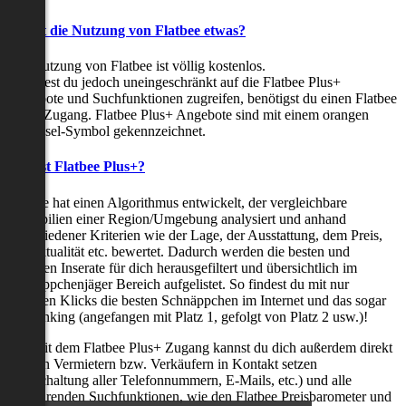
Kostet die Nutzung von Flatbee etwas?
Die Nutzung von Flatbee ist völlig kostenlos.
Möchtest du jedoch uneingeschränkt auf die Flatbee Plus+
Angebote und Suchfunktionen zugreifen, benötigst du einen Flatbee
Plus+ Zugang. Flatbee Plus+ Angebote sind mit einem orangen
Schlüssel-Symbol gekennzeichnet.
Was ist Flatbee Plus+?
Flatbee hat einen Algorithmus entwickelt, der vergleichbare
Immobilien einer Region/Umgebung analysiert und anhand
verschiedener Kriterien wie der Lage, der Ausstattung, dem Preis,
der Aktualität etc. bewertet. Dadurch werden die besten und
neuesten Inserate für dich herausgefiltert und übersichtlich im
Schnäppchenjäger Bereich aufgelistet. So findest du mit nur
wenigen Klicks die besten Schnäppchen im Internet und das sogar
als Ranking (angefangen mit Platz 1, gefolgt von Platz 2 usw.)!
Nur mit dem Flatbee Plus+ Zugang kannst du dich außerdem direkt
mit den Vermietern bzw. Verkäufern in Kontakt setzen
(Freischaltung aller Telefonnummern, E-Mails, etc.) und alle
zeitsparenden Suchfunktionen, wie den Flatbee Preisbarometer und