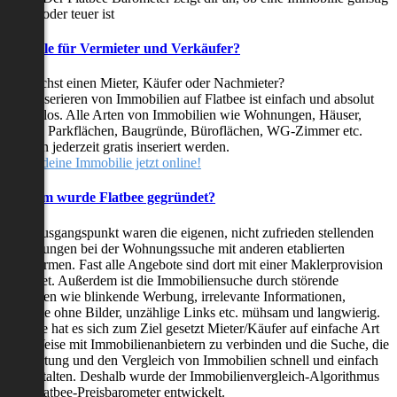
oder teuer ist
Vorteile für Vermieter und Verkäufer?
Du suchst einen Mieter, Käufer oder Nachmieter?
Das Inserieren von Immobilien auf Flatbee ist einfach und absolut
kostenlos. Alle Arten von Immobilien wie Wohnungen, Häuser,
Villen, Parkflächen, Baugründe, Büroflächen, WG-Zimmer etc.
können jederzeit gratis inseriert werden.
Stelle deine Immobilie jetzt online!
Warum wurde Flatbee gegründet?
Der Ausgangspunkt waren die eigenen, nicht zufrieden stellenden
Erfahrungen bei der Wohnungssuche mit anderen etablierten
Plattformen. Fast alle Angebote sind dort mit einer Maklerprovision
behaftet. Außerdem ist die Immobiliensuche durch störende
Faktoren wie blinkende Werbung, irrelevante Informationen,
Inserate ohne Bilder, unzählige Links etc. mühsam und langwierig.
Flatbee hat es sich zum Ziel gesetzt Mieter/Käufer auf einfache Art
und Weise mit Immobilienanbietern zu verbinden und die Suche, die
Bewertung und den Vergleich von Immobilien schnell und einfach
zu gestalten. Deshalb wurde der Immobilienvergleich-Algorithmus
und Flatbee-Preisbarometer entwickelt.