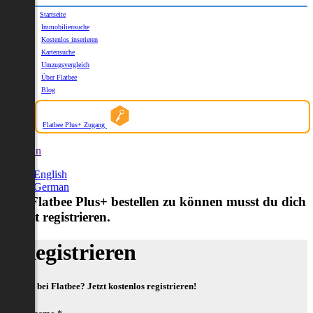
Startseite
Immobiliensuche
Kostenlos inserieren
Kartensuche
Umzugsvergleich
Über Flatbee
Blog
Flatbee Plus+ Zugang
German
English
German
Um Flatbee Plus+ bestellen zu können musst du dich
zuerst registrieren.
Registrieren
Neu bei Flatbee? Jetzt kostenlos registrieren!