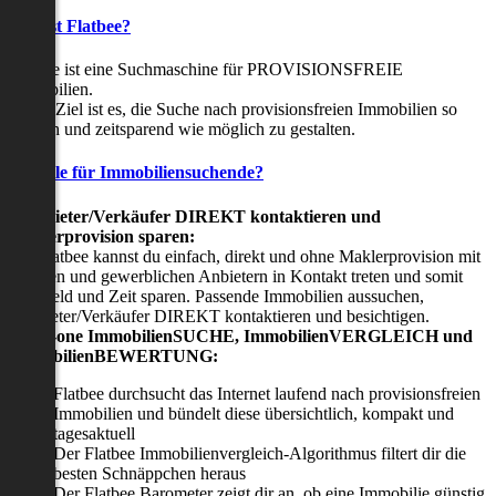
Was ist Flatbee?
Flatbee ist eine Suchmaschine für PROVISIONSFREIE
Immobilien.
Unser Ziel ist es, die Suche nach provisionsfreien Immobilien so
einfach und zeitsparend wie möglich zu gestalten.
Vorteile für Immobiliensuchende?
Viermieter/Verkäufer DIREKT kontaktieren und
Maklerprovision sparen:
Mit Flatbee kannst du einfach, direkt und ohne Maklerprovision mit
privaten und gewerblichen Anbietern in Kontakt treten und somit
viel Geld und Zeit sparen. Passende Immobilien aussuchen,
Vermieter/Verkäufer DIREKT kontaktieren und besichtigen.
All-in-one ImmobilienSUCHE, ImmobilienVERGLEICH und
ImmobilienBEWERTUNG:
Flatbee durchsucht das Internet laufend nach provisionsfreien
Immobilien und bündelt diese übersichtlich, kompakt und
tagesaktuell
Der Flatbee Immobilienvergleich-Algorithmus filtert dir die
besten Schnäppchen heraus
Der Flatbee Barometer zeigt dir an, ob eine Immobilie günstig