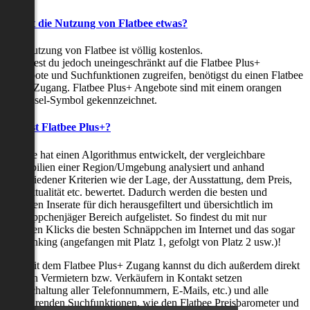
Kostet die Nutzung von Flatbee etwas?
Die Nutzung von Flatbee ist völlig kostenlos.
Möchtest du jedoch uneingeschränkt auf die Flatbee Plus+
Angebote und Suchfunktionen zugreifen, benötigst du einen Flatbee
Plus+ Zugang. Flatbee Plus+ Angebote sind mit einem orangen
Schlüssel-Symbol gekennzeichnet.
Was ist Flatbee Plus+?
Flatbee hat einen Algorithmus entwickelt, der vergleichbare
Immobilien einer Region/Umgebung analysiert und anhand
verschiedener Kriterien wie der Lage, der Ausstattung, dem Preis,
der Aktualität etc. bewertet. Dadurch werden die besten und
neuesten Inserate für dich herausgefiltert und übersichtlich im
Schnäppchenjäger Bereich aufgelistet. So findest du mit nur
wenigen Klicks die besten Schnäppchen im Internet und das sogar
als Ranking (angefangen mit Platz 1, gefolgt von Platz 2 usw.)!
Nur mit dem Flatbee Plus+ Zugang kannst du dich außerdem direkt
mit den Vermietern bzw. Verkäufern in Kontakt setzen
(Freischaltung aller Telefonnummern, E-Mails, etc.) und alle
zeitsparenden Suchfunktionen, wie den Flatbee Preisbarometer und