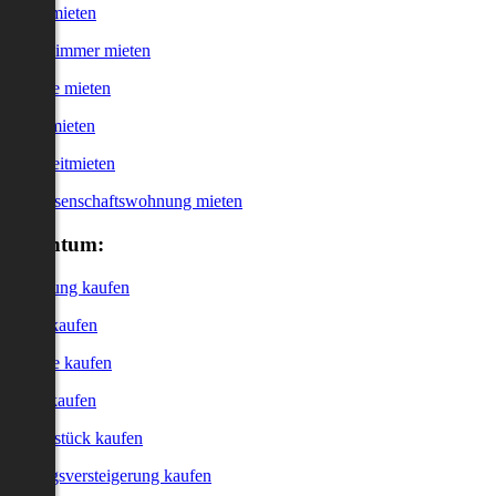
Haus mieten
WG-Zimmer mieten
Garage mieten
Büro mieten
Kurzzeitmieten
Genossenschaftswohnung mieten
Eigentum:
Wohnung kaufen
Haus kaufen
Garage kaufen
Büro kaufen
Grundstück kaufen
Zwangsversteigerung kaufen