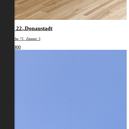
Wien 22.,Donaustadt
Wohnfläche: 71 Zimmer: 3
€ 440 900