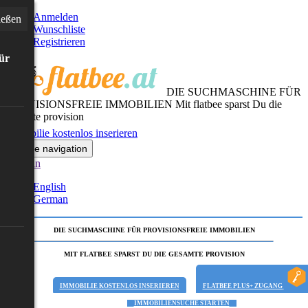
Anmelden
ießen
Wunschliste
Registrieren
für
DIE SUCHMASCHINE FÜR
PROVISIONSFREIE IMMOBILIEN
Mit flatbee sparst Du die
gesamte provision
Immobilie kostenlos inserieren
Toggle navigation
German
English
German
DIE SUCHMASCHINE FÜR PROVISIONSFREIE IMMOBILIEN
MIT FLATBEE SPARST DU DIE GESAMTE PROVISION
IMMOBILIE KOSTENLOS INSERIEREN
FLATBEE PLUS+ ZUGANG
IMMOBILIENSUCHE STARTEN