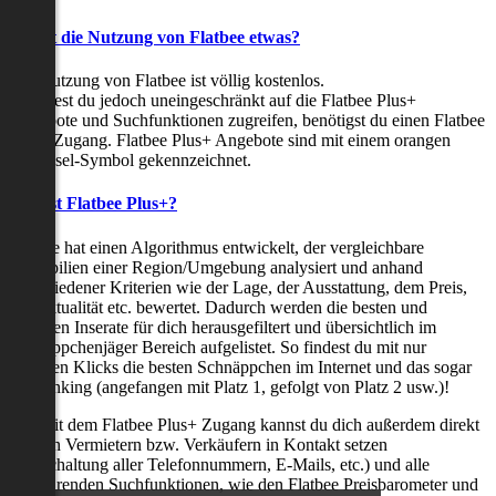
Kostet die Nutzung von Flatbee etwas?
Die Nutzung von Flatbee ist völlig kostenlos.
Möchtest du jedoch uneingeschränkt auf die Flatbee Plus+
Angebote und Suchfunktionen zugreifen, benötigst du einen Flatbee
Plus+ Zugang. Flatbee Plus+ Angebote sind mit einem orangen
Schlüssel-Symbol gekennzeichnet.
Was ist Flatbee Plus+?
Flatbee hat einen Algorithmus entwickelt, der vergleichbare
Immobilien einer Region/Umgebung analysiert und anhand
verschiedener Kriterien wie der Lage, der Ausstattung, dem Preis,
der Aktualität etc. bewertet. Dadurch werden die besten und
neuesten Inserate für dich herausgefiltert und übersichtlich im
Schnäppchenjäger Bereich aufgelistet. So findest du mit nur
wenigen Klicks die besten Schnäppchen im Internet und das sogar
als Ranking (angefangen mit Platz 1, gefolgt von Platz 2 usw.)!
Nur mit dem Flatbee Plus+ Zugang kannst du dich außerdem direkt
mit den Vermietern bzw. Verkäufern in Kontakt setzen
(Freischaltung aller Telefonnummern, E-Mails, etc.) und alle
zeitsparenden Suchfunktionen, wie den Flatbee Preisbarometer und