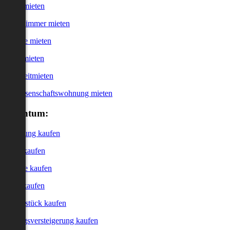
Haus mieten
WG-Zimmer mieten
Garage mieten
Büro mieten
Kurzzeitmieten
Genossenschaftswohnung mieten
Eigentum:
Wohnung kaufen
Haus kaufen
Garage kaufen
Büro kaufen
Grundstück kaufen
Zwangsversteigerung kaufen