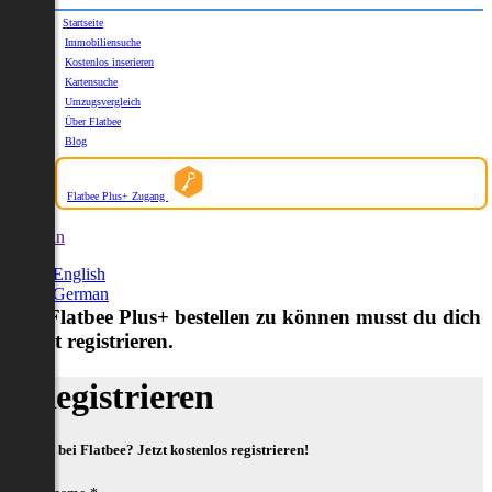
Startseite
Immobiliensuche
Kostenlos inserieren
Kartensuche
Umzugsvergleich
Über Flatbee
Blog
Flatbee Plus+ Zugang
German
English
German
Um Flatbee Plus+ bestellen zu können musst du dich
zuerst registrieren.
Registrieren
Neu bei Flatbee? Jetzt kostenlos registrieren!