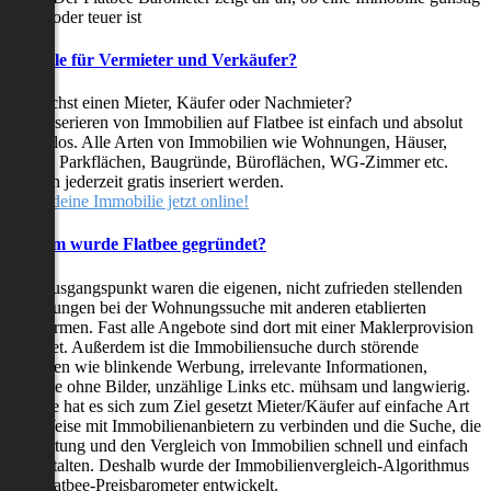
oder teuer ist
Vorteile für Vermieter und Verkäufer?
Du suchst einen Mieter, Käufer oder Nachmieter?
Das Inserieren von Immobilien auf Flatbee ist einfach und absolut
kostenlos. Alle Arten von Immobilien wie Wohnungen, Häuser,
Villen, Parkflächen, Baugründe, Büroflächen, WG-Zimmer etc.
können jederzeit gratis inseriert werden.
Stelle deine Immobilie jetzt online!
Warum wurde Flatbee gegründet?
Der Ausgangspunkt waren die eigenen, nicht zufrieden stellenden
Erfahrungen bei der Wohnungssuche mit anderen etablierten
Plattformen. Fast alle Angebote sind dort mit einer Maklerprovision
behaftet. Außerdem ist die Immobiliensuche durch störende
Faktoren wie blinkende Werbung, irrelevante Informationen,
Inserate ohne Bilder, unzählige Links etc. mühsam und langwierig.
Flatbee hat es sich zum Ziel gesetzt Mieter/Käufer auf einfache Art
und Weise mit Immobilienanbietern zu verbinden und die Suche, die
Bewertung und den Vergleich von Immobilien schnell und einfach
zu gestalten. Deshalb wurde der Immobilienvergleich-Algorithmus
und Flatbee-Preisbarometer entwickelt.