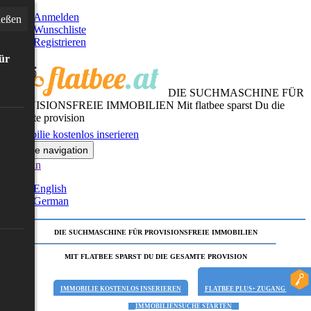
Anmelden
ießen
Wunschliste
Registrieren
für
DIE SUCHMASCHINE FÜR
PROVISIONSFREIE IMMOBILIEN
Mit flatbee sparst Du die
gesamte provision
Immobilie kostenlos inserieren
Toggle navigation
German
English
German
DIE SUCHMASCHINE FÜR PROVISIONSFREIE IMMOBILIEN
MIT FLATBEE SPARST DU DIE GESAMTE PROVISION
IMMOBILIE KOSTENLOS INSERIEREN
FLATBEE PLUS+ ZUGANG
IMMOBILIENSUCHE STARTEN