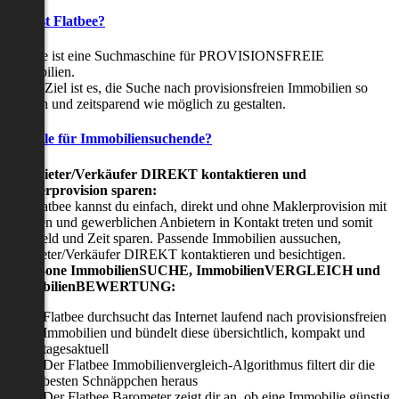
Was ist Flatbee?
Flatbee ist eine Suchmaschine für PROVISIONSFREIE
Immobilien.
Unser Ziel ist es, die Suche nach provisionsfreien Immobilien so
einfach und zeitsparend wie möglich zu gestalten.
Vorteile für Immobiliensuchende?
Viermieter/Verkäufer DIREKT kontaktieren und
Maklerprovision sparen:
Mit Flatbee kannst du einfach, direkt und ohne Maklerprovision mit
privaten und gewerblichen Anbietern in Kontakt treten und somit
viel Geld und Zeit sparen. Passende Immobilien aussuchen,
Vermieter/Verkäufer DIREKT kontaktieren und besichtigen.
All-in-one ImmobilienSUCHE, ImmobilienVERGLEICH und
ImmobilienBEWERTUNG:
Flatbee durchsucht das Internet laufend nach provisionsfreien
Immobilien und bündelt diese übersichtlich, kompakt und
tagesaktuell
Der Flatbee Immobilienvergleich-Algorithmus filtert dir die
besten Schnäppchen heraus
Der Flatbee Barometer zeigt dir an, ob eine Immobilie günstig