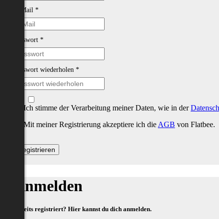
E-Mail
*
Passwort
*
Passwort wiederholen
*
Ich stimme der Verarbeitung meiner Daten, wie in der
Datensch
Mit meiner Registrierung akzeptiere ich die
AGB
von Flatbee.
Anmelden
Bereits registriert? Hier kannst du dich anmelden.