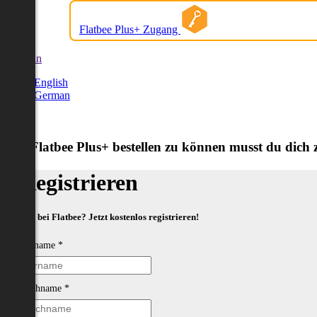
Flatbee Plus+ Zugang
German
English
German
Um Flatbee Plus+ bestellen zu können musst du dich zu
Registrieren
Neu bei Flatbee? Jetzt kostenlos registrieren!
Vorname
*
Nachname
*