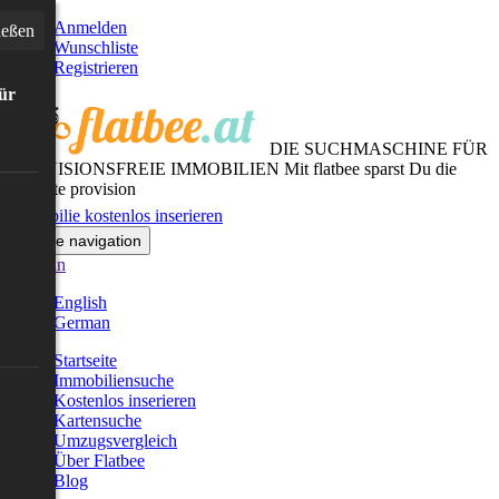
Anmelden
ießen
Wunschliste
Registrieren
für
DIE SUCHMASCHINE FÜR
PROVISIONSFREIE IMMOBILIEN
Mit flatbee sparst Du die
gesamte provision
Immobilie kostenlos inserieren
Toggle navigation
German
English
German
Startseite
Immobiliensuche
Kostenlos inserieren
Kartensuche
Umzugsvergleich
Über Flatbee
Blog