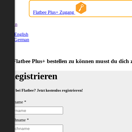
Flatbee Plus+ Zugang
German
English
German
Um Flatbee Plus+ bestellen zu können musst du dich zu
Registrieren
Neu bei Flatbee? Jetzt kostenlos registrieren!
Vorname
*
Nachname
*