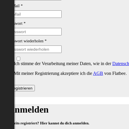
E-Mail
*
Passwort
*
Passwort wiederholen
*
Ich stimme der Verarbeitung meiner Daten, wie in der
Datensch
Mit meiner Registrierung akzeptiere ich die
AGB
von Flatbee.
Anmelden
Bereits registriert? Hier kannst du dich anmelden.