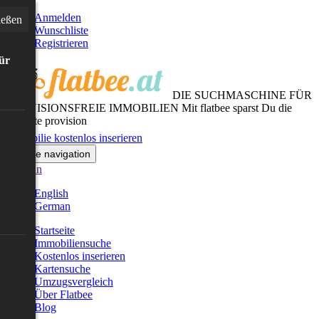
Anmelden
ießen
Wunschliste
Registrieren
für
DIE SUCHMASCHINE FÜR
PROVISIONSFREIE IMMOBILIEN
Mit flatbee sparst Du die
gesamte provision
Immobilie kostenlos inserieren
Toggle navigation
German
English
German
Startseite
Immobiliensuche
Kostenlos inserieren
Kartensuche
Umzugsvergleich
Über Flatbee
Blog