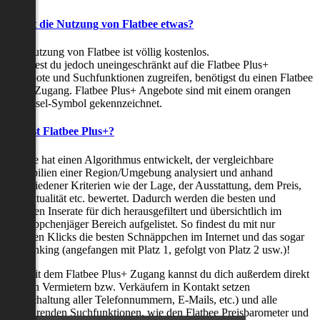
Kostet die Nutzung von Flatbee etwas?
Die Nutzung von Flatbee ist völlig kostenlos.
Möchtest du jedoch uneingeschränkt auf die Flatbee Plus+
Angebote und Suchfunktionen zugreifen, benötigst du einen Flatbee
Plus+ Zugang. Flatbee Plus+ Angebote sind mit einem orangen
Schlüssel-Symbol gekennzeichnet.
Was ist Flatbee Plus+?
Flatbee hat einen Algorithmus entwickelt, der vergleichbare
Immobilien einer Region/Umgebung analysiert und anhand
verschiedener Kriterien wie der Lage, der Ausstattung, dem Preis,
der Aktualität etc. bewertet. Dadurch werden die besten und
neuesten Inserate für dich herausgefiltert und übersichtlich im
Schnäppchenjäger Bereich aufgelistet. So findest du mit nur
wenigen Klicks die besten Schnäppchen im Internet und das sogar
als Ranking (angefangen mit Platz 1, gefolgt von Platz 2 usw.)!
Nur mit dem Flatbee Plus+ Zugang kannst du dich außerdem direkt
mit den Vermietern bzw. Verkäufern in Kontakt setzen
(Freischaltung aller Telefonnummern, E-Mails, etc.) und alle
zeitsparenden Suchfunktionen, wie den Flatbee Preisbarometer und