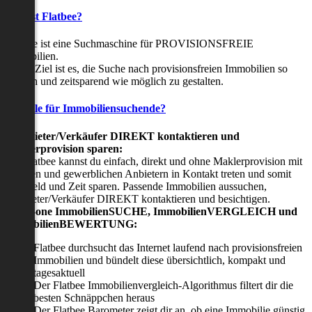
Was ist Flatbee?
Flatbee ist eine Suchmaschine für PROVISIONSFREIE
Immobilien.
Unser Ziel ist es, die Suche nach provisionsfreien Immobilien so
einfach und zeitsparend wie möglich zu gestalten.
Vorteile für Immobiliensuchende?
Viermieter/Verkäufer DIREKT kontaktieren und
Maklerprovision sparen:
Mit Flatbee kannst du einfach, direkt und ohne Maklerprovision mit
privaten und gewerblichen Anbietern in Kontakt treten und somit
viel Geld und Zeit sparen. Passende Immobilien aussuchen,
Vermieter/Verkäufer DIREKT kontaktieren und besichtigen.
All-in-one ImmobilienSUCHE, ImmobilienVERGLEICH und
ImmobilienBEWERTUNG:
Flatbee durchsucht das Internet laufend nach provisionsfreien
Immobilien und bündelt diese übersichtlich, kompakt und
tagesaktuell
Der Flatbee Immobilienvergleich-Algorithmus filtert dir die
besten Schnäppchen heraus
Der Flatbee Barometer zeigt dir an, ob eine Immobilie günstig