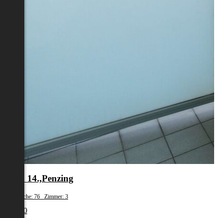
Wien 14.,Penzing
Wohnfläche: 76 Zimmer: 3
€ 1.310