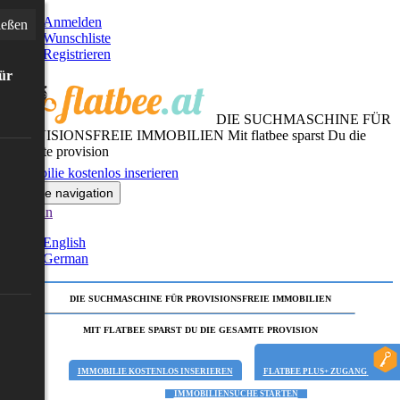
Anmelden
ießen
Wunschliste
Registrieren
für
DIE SUCHMASCHINE FÜR
PROVISIONSFREIE IMMOBILIEN
Mit flatbee sparst Du die
gesamte provision
Immobilie kostenlos inserieren
Toggle navigation
German
English
German
DIE SUCHMASCHINE FÜR PROVISIONSFREIE IMMOBILIEN
MIT FLATBEE SPARST DU DIE GESAMTE PROVISION
IMMOBILIE KOSTENLOS INSERIEREN
FLATBEE PLUS+ ZUGANG
IMMOBILIENSUCHE STARTEN