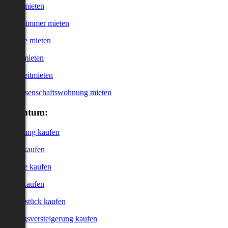
Haus mieten
WG-Zimmer mieten
Garage mieten
Büro mieten
Kurzzeitmieten
Genossenschaftswohnung mieten
Eigentum:
Wohnung kaufen
Haus kaufen
Garage kaufen
Büro kaufen
Grundstück kaufen
Zwangsversteigerung kaufen