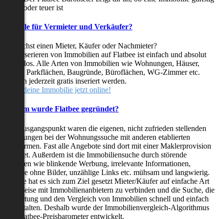
oder teuer ist
Vorteile für Vermieter und Verkäufer?
Du suchst einen Mieter, Käufer oder Nachmieter?
Das Inserieren von Immobilien auf Flatbee ist einfach und absolut
kostenlos. Alle Arten von Immobilien wie Wohnungen, Häuser,
Villen, Parkflächen, Baugründe, Büroflächen, WG-Zimmer etc.
können jederzeit gratis inseriert werden.
Stelle deine Immobilie jetzt online!
Warum wurde Flatbee gegründet?
Der Ausgangspunkt waren die eigenen, nicht zufrieden stellenden
Erfahrungen bei der Wohnungssuche mit anderen etablierten
Plattformen. Fast alle Angebote sind dort mit einer Maklerprovision
behaftet. Außerdem ist die Immobiliensuche durch störende
Faktoren wie blinkende Werbung, irrelevante Informationen,
Inserate ohne Bilder, unzählige Links etc. mühsam und langwierig.
Flatbee hat es sich zum Ziel gesetzt Mieter/Käufer auf einfache Art
und Weise mit Immobilienanbietern zu verbinden und die Suche, die
Bewertung und den Vergleich von Immobilien schnell und einfach
zu gestalten. Deshalb wurde der Immobilienvergleich-Algorithmus
und Flatbee-Preisbarometer entwickelt.