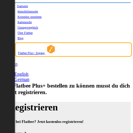
Startseite
Immobiliensuche
Kostenlos inserieren
Kartensuche
Umzugsvergleich
Über Flatbee
Blog
Flatbee Plus+ Zugang
German
English
German
Um Flatbee Plus+ bestellen zu können musst du dich
zuerst registrieren.
Registrieren
Neu bei Flatbee? Jetzt kostenlos registrieren!