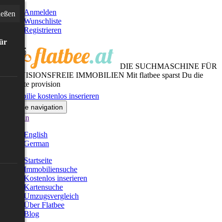
Anmelden
ießen
Wunschliste
Registrieren
für
DIE SUCHMASCHINE FÜR
PROVISIONSFREIE IMMOBILIEN
Mit flatbee sparst Du die
gesamte provision
Immobilie kostenlos inserieren
Toggle navigation
German
English
German
Startseite
Immobiliensuche
Kostenlos inserieren
Kartensuche
Umzugsvergleich
Über Flatbee
Blog