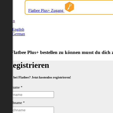
Flatbee Plus+ Zugang
German
English
German
Um Flatbee Plus+ bestellen zu können musst du dich zu
Registrieren
Neu bei Flatbee? Jetzt kostenlos registrieren!
Vorname
*
Nachname
*