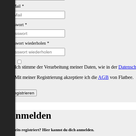
E-Mail
*
Passwort
*
Passwort wiederholen
*
Ich stimme der Verarbeitung meiner Daten, wie in der
Datensch
Mit meiner Registrierung akzeptiere ich die
AGB
von Flatbee.
Anmelden
Bereits registriert? Hier kannst du dich anmelden.