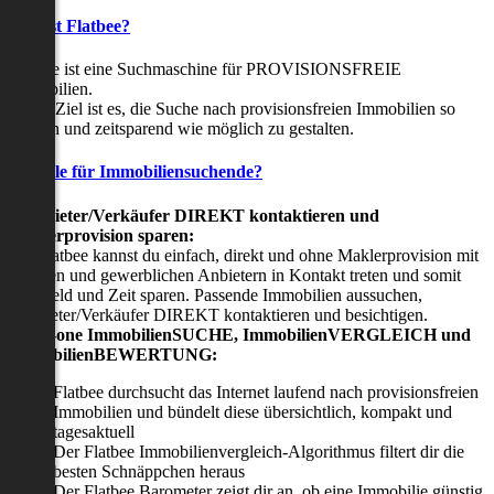
Was ist Flatbee?
Flatbee ist eine Suchmaschine für PROVISIONSFREIE
Immobilien.
Unser Ziel ist es, die Suche nach provisionsfreien Immobilien so
einfach und zeitsparend wie möglich zu gestalten.
Vorteile für Immobiliensuchende?
Viermieter/Verkäufer DIREKT kontaktieren und
Maklerprovision sparen:
Mit Flatbee kannst du einfach, direkt und ohne Maklerprovision mit
privaten und gewerblichen Anbietern in Kontakt treten und somit
viel Geld und Zeit sparen. Passende Immobilien aussuchen,
Vermieter/Verkäufer DIREKT kontaktieren und besichtigen.
All-in-one ImmobilienSUCHE, ImmobilienVERGLEICH und
ImmobilienBEWERTUNG:
Flatbee durchsucht das Internet laufend nach provisionsfreien
Immobilien und bündelt diese übersichtlich, kompakt und
tagesaktuell
Der Flatbee Immobilienvergleich-Algorithmus filtert dir die
besten Schnäppchen heraus
Der Flatbee Barometer zeigt dir an, ob eine Immobilie günstig