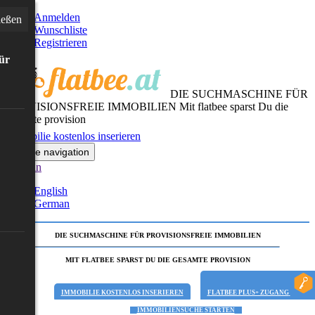
Anmelden
ießen
Wunschliste
Registrieren
für
DIE SUCHMASCHINE FÜR
PROVISIONSFREIE IMMOBILIEN
Mit flatbee sparst Du die
gesamte provision
Immobilie kostenlos inserieren
Toggle navigation
German
English
German
DIE SUCHMASCHINE FÜR PROVISIONSFREIE IMMOBILIEN
MIT FLATBEE SPARST DU DIE GESAMTE PROVISION
IMMOBILIE KOSTENLOS INSERIEREN
FLATBEE PLUS+ ZUGANG
IMMOBILIENSUCHE STARTEN