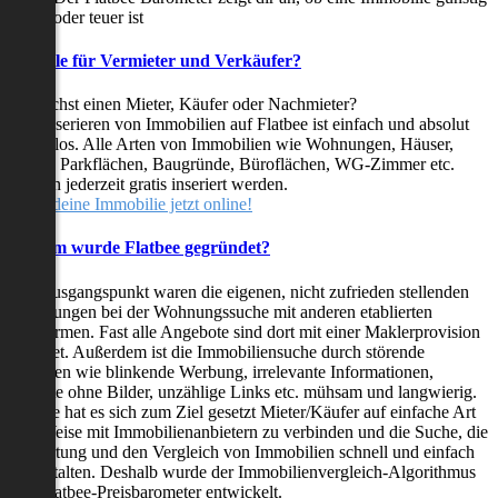
oder teuer ist
Vorteile für Vermieter und Verkäufer?
Du suchst einen Mieter, Käufer oder Nachmieter?
Das Inserieren von Immobilien auf Flatbee ist einfach und absolut
kostenlos. Alle Arten von Immobilien wie Wohnungen, Häuser,
Villen, Parkflächen, Baugründe, Büroflächen, WG-Zimmer etc.
können jederzeit gratis inseriert werden.
Stelle deine Immobilie jetzt online!
Warum wurde Flatbee gegründet?
Der Ausgangspunkt waren die eigenen, nicht zufrieden stellenden
Erfahrungen bei der Wohnungssuche mit anderen etablierten
Plattformen. Fast alle Angebote sind dort mit einer Maklerprovision
behaftet. Außerdem ist die Immobiliensuche durch störende
Faktoren wie blinkende Werbung, irrelevante Informationen,
Inserate ohne Bilder, unzählige Links etc. mühsam und langwierig.
Flatbee hat es sich zum Ziel gesetzt Mieter/Käufer auf einfache Art
und Weise mit Immobilienanbietern zu verbinden und die Suche, die
Bewertung und den Vergleich von Immobilien schnell und einfach
zu gestalten. Deshalb wurde der Immobilienvergleich-Algorithmus
und Flatbee-Preisbarometer entwickelt.