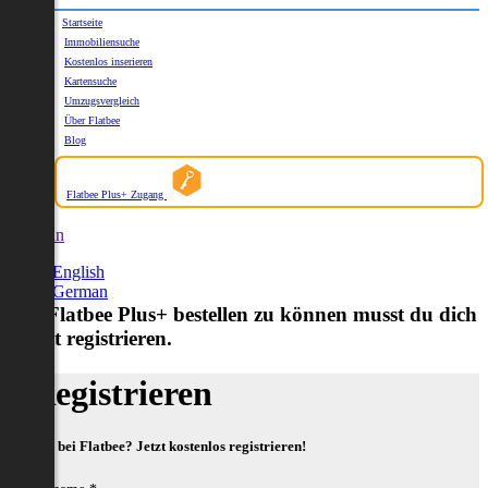
Startseite
Immobiliensuche
Kostenlos inserieren
Kartensuche
Umzugsvergleich
Über Flatbee
Blog
Flatbee Plus+ Zugang
German
English
German
Um Flatbee Plus+ bestellen zu können musst du dich
zuerst registrieren.
Registrieren
Neu bei Flatbee? Jetzt kostenlos registrieren!