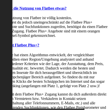
Kostet die Nutzung von Flatbee etwas?
Die Nutzung von Flatbee ist völlig kostenlos.
Möchtest du jedoch uneingeschränkt auf die Flatbee Plus+
Angebote und Suchfunktionen zugreifen, benötigst du einen Flatbee
Plus+ Zugang. Flatbee Plus+ Angebote sind mit einem orangen
Schlüssel-Symbol gekennzeichnet.
Was ist Flatbee Plus+?
Flatbee hat einen Algorithmus entwickelt, der vergleichbare
Immobilien einer Region/Umgebung analysiert und anhand
verschiedener Kriterien wie der Lage, der Ausstattung, dem Preis,
der Aktualität etc. bewertet. Dadurch werden die besten und
neuesten Inserate für dich herausgefiltert und übersichtlich im
Schnäppchenjäger Bereich aufgelistet. So findest du mit nur
wenigen Klicks die besten Schnäppchen im Internet und das sogar
als Ranking (angefangen mit Platz 1, gefolgt von Platz 2 usw.)!
Nur mit dem Flatbee Plus+ Zugang kannst du dich außerdem direkt
mit den Vermietern bzw. Verkäufern in Kontakt setzen
(Freischaltung aller Telefonnummern, E-Mails, etc.) und alle
zeitsparenden Suchfunktionen, wie den Flatbee Preisbarometer und