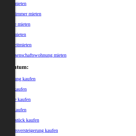
Haus mieten
WG-Zimmer mieten
Garage mieten
Büro mieten
Kurzzeitmieten
Genossenschaftswohnung mieten
Eigentum:
Wohnung kaufen
Haus kaufen
Garage kaufen
Büro kaufen
Grundstück kaufen
Zwangsversteigerung kaufen