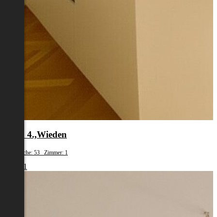
Wien 4.,Wieden
Wohnfläche: 53 Zimmer: 1
€ 1.461