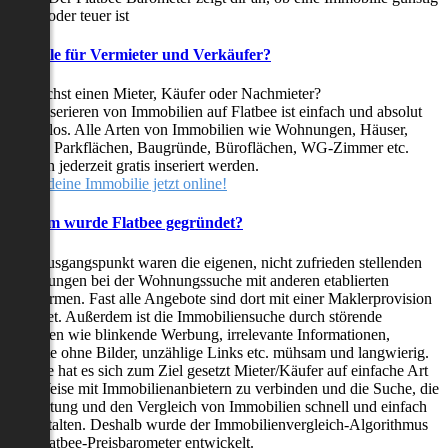
oder teuer ist
Vorteile für Vermieter und Verkäufer?
Du suchst einen Mieter, Käufer oder Nachmieter?
Das Inserieren von Immobilien auf Flatbee ist einfach und absolut
kostenlos. Alle Arten von Immobilien wie Wohnungen, Häuser,
Villen, Parkflächen, Baugründe, Büroflächen, WG-Zimmer etc.
können jederzeit gratis inseriert werden.
Stelle deine Immobilie jetzt online!
Warum wurde Flatbee gegründet?
Der Ausgangspunkt waren die eigenen, nicht zufrieden stellenden
Erfahrungen bei der Wohnungssuche mit anderen etablierten
Plattformen. Fast alle Angebote sind dort mit einer Maklerprovision
behaftet. Außerdem ist die Immobiliensuche durch störende
Faktoren wie blinkende Werbung, irrelevante Informationen,
Inserate ohne Bilder, unzählige Links etc. mühsam und langwierig.
Flatbee hat es sich zum Ziel gesetzt Mieter/Käufer auf einfache Art
und Weise mit Immobilienanbietern zu verbinden und die Suche, die
Bewertung und den Vergleich von Immobilien schnell und einfach
zu gestalten. Deshalb wurde der Immobilienvergleich-Algorithmus
und Flatbee-Preisbarometer entwickelt.