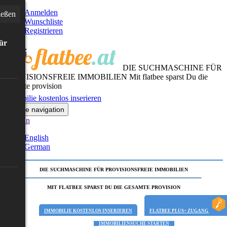
Anmelden
ießen
Wunschliste
Registrieren
für
DIE SUCHMASCHINE FÜR
PROVISIONSFREIE IMMOBILIEN
Mit flatbee sparst Du die
gesamte provision
Immobilie kostenlos inserieren
Toggle navigation
German
English
German
DIE SUCHMASCHINE FÜR PROVISIONSFREIE IMMOBILIEN
MIT FLATBEE SPARST DU DIE GESAMTE PROVISION
IMMOBILIE KOSTENLOS INSERIEREN
FLATBEE PLUS+ ZUGANG
IMMOBILIENSUCHE STARTEN