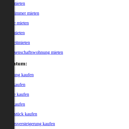
Haus mieten
WG-Zimmer mieten
Garage mieten
Büro mieten
Kurzzeitmieten
Genossenschaftswohnung mieten
Eigentum:
Wohnung kaufen
Haus kaufen
Garage kaufen
Büro kaufen
Grundstück kaufen
Zwangsversteigerung kaufen