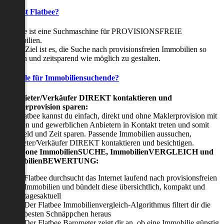
Was ist Flatbee?
Flatbee ist eine Suchmaschine für PROVISIONSFREIE
Immobilien.
Unser Ziel ist es, die Suche nach provisionsfreien Immobilien so
einfach und zeitsparend wie möglich zu gestalten.
Vorteile für Immobiliensuchende?
Viermieter/Verkäufer DIREKT kontaktieren und
Maklerprovision sparen:
Mit Flatbee kannst du einfach, direkt und ohne Maklerprovision mit
privaten und gewerblichen Anbietern in Kontakt treten und somit
viel Geld und Zeit sparen. Passende Immobilien aussuchen,
Vermieter/Verkäufer DIREKT kontaktieren und besichtigen.
All-in-one ImmobilienSUCHE, ImmobilienVERGLEICH und
ImmobilienBEWERTUNG:
Flatbee durchsucht das Internet laufend nach provisionsfreien
Immobilien und bündelt diese übersichtlich, kompakt und
tagesaktuell
Der Flatbee Immobilienvergleich-Algorithmus filtert dir die
besten Schnäppchen heraus
Der Flatbee Barometer zeigt dir an, ob eine Immobilie günstig