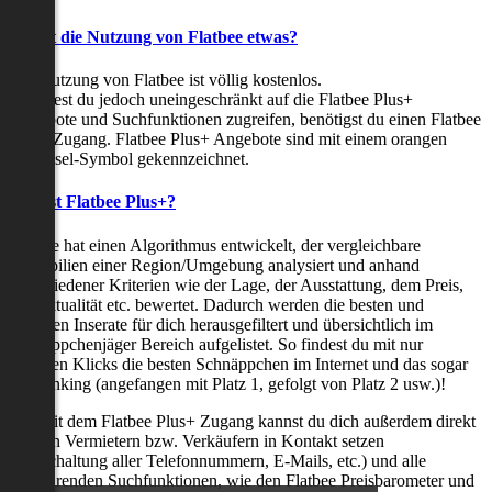
Kostet die Nutzung von Flatbee etwas?
Die Nutzung von Flatbee ist völlig kostenlos.
Möchtest du jedoch uneingeschränkt auf die Flatbee Plus+
Angebote und Suchfunktionen zugreifen, benötigst du einen Flatbee
Plus+ Zugang. Flatbee Plus+ Angebote sind mit einem orangen
Schlüssel-Symbol gekennzeichnet.
Was ist Flatbee Plus+?
Flatbee hat einen Algorithmus entwickelt, der vergleichbare
Immobilien einer Region/Umgebung analysiert und anhand
verschiedener Kriterien wie der Lage, der Ausstattung, dem Preis,
der Aktualität etc. bewertet. Dadurch werden die besten und
neuesten Inserate für dich herausgefiltert und übersichtlich im
Schnäppchenjäger Bereich aufgelistet. So findest du mit nur
wenigen Klicks die besten Schnäppchen im Internet und das sogar
als Ranking (angefangen mit Platz 1, gefolgt von Platz 2 usw.)!
Nur mit dem Flatbee Plus+ Zugang kannst du dich außerdem direkt
mit den Vermietern bzw. Verkäufern in Kontakt setzen
(Freischaltung aller Telefonnummern, E-Mails, etc.) und alle
zeitsparenden Suchfunktionen, wie den Flatbee Preisbarometer und