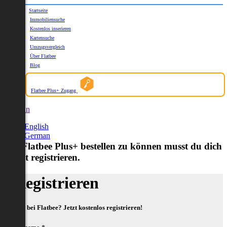
Startseite
Immobiliensuche
Kostenlos inserieren
Kartensuche
Umzugsvergleich
Über Flatbee
Blog
Flatbee Plus+ Zugang
German
English
German
Um Flatbee Plus+ bestellen zu können musst du dich
zuerst registrieren.
Registrieren
Neu bei Flatbee? Jetzt kostenlos registrieren!