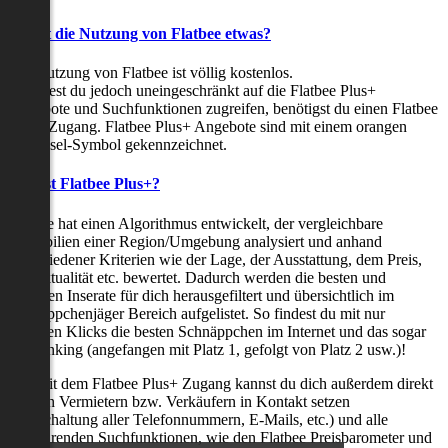
Kostet die Nutzung von Flatbee etwas?
Die Nutzung von Flatbee ist völlig kostenlos.
Möchtest du jedoch uneingeschränkt auf die Flatbee Plus+
Angebote und Suchfunktionen zugreifen, benötigst du einen Flatbee
Plus+ Zugang. Flatbee Plus+ Angebote sind mit einem orangen
Schlüssel-Symbol gekennzeichnet.
Was ist Flatbee Plus+?
Flatbee hat einen Algorithmus entwickelt, der vergleichbare
Immobilien einer Region/Umgebung analysiert und anhand
verschiedener Kriterien wie der Lage, der Ausstattung, dem Preis,
der Aktualität etc. bewertet. Dadurch werden die besten und
neuesten Inserate für dich herausgefiltert und übersichtlich im
Schnäppchenjäger Bereich aufgelistet. So findest du mit nur
wenigen Klicks die besten Schnäppchen im Internet und das sogar
als Ranking (angefangen mit Platz 1, gefolgt von Platz 2 usw.)!
Nur mit dem Flatbee Plus+ Zugang kannst du dich außerdem direkt
mit den Vermietern bzw. Verkäufern in Kontakt setzen
(Freischaltung aller Telefonnummern, E-Mails, etc.) und alle
zeitsparenden Suchfunktionen, wie den Flatbee Preisbarometer und