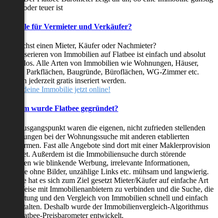
oder teuer ist
Vorteile für Vermieter und Verkäufer?
Du suchst einen Mieter, Käufer oder Nachmieter?
Das Inserieren von Immobilien auf Flatbee ist einfach und absolut
kostenlos. Alle Arten von Immobilien wie Wohnungen, Häuser,
Villen, Parkflächen, Baugründe, Büroflächen, WG-Zimmer etc.
können jederzeit gratis inseriert werden.
Stelle deine Immobilie jetzt online!
Warum wurde Flatbee gegründet?
Der Ausgangspunkt waren die eigenen, nicht zufrieden stellenden
Erfahrungen bei der Wohnungssuche mit anderen etablierten
Plattformen. Fast alle Angebote sind dort mit einer Maklerprovision
behaftet. Außerdem ist die Immobiliensuche durch störende
Faktoren wie blinkende Werbung, irrelevante Informationen,
Inserate ohne Bilder, unzählige Links etc. mühsam und langwierig.
Flatbee hat es sich zum Ziel gesetzt Mieter/Käufer auf einfache Art
und Weise mit Immobilienanbietern zu verbinden und die Suche, die
Bewertung und den Vergleich von Immobilien schnell und einfach
zu gestalten. Deshalb wurde der Immobilienvergleich-Algorithmus
und Flatbee-Preisbarometer entwickelt.