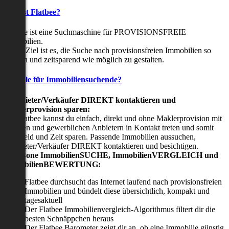
Was ist Flatbee?
Flatbee ist eine Suchmaschine für PROVISIONSFREIE
Immobilien.
Unser Ziel ist es, die Suche nach provisionsfreien Immobilien so
einfach und zeitsparend wie möglich zu gestalten.
Vorteile für Immobiliensuchende?
Viermieter/Verkäufer DIREKT kontaktieren und
Maklerprovision sparen:
Mit Flatbee kannst du einfach, direkt und ohne Maklerprovision mit
privaten und gewerblichen Anbietern in Kontakt treten und somit
viel Geld und Zeit sparen. Passende Immobilien aussuchen,
Vermieter/Verkäufer DIREKT kontaktieren und besichtigen.
All-in-one ImmobilienSUCHE, ImmobilienVERGLEICH und
ImmobilienBEWERTUNG:
Flatbee durchsucht das Internet laufend nach provisionsfreien
Immobilien und bündelt diese übersichtlich, kompakt und
tagesaktuell
Der Flatbee Immobilienvergleich-Algorithmus filtert dir die
besten Schnäppchen heraus
Der Flatbee Barometer zeigt dir an, ob eine Immobilie günstig