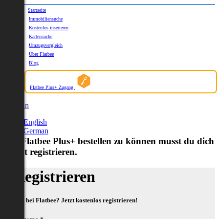
Startseite
Immobiliensuche
Kostenlos inserieren
Kartensuche
Umzugsvergleich
Über Flatbee
Blog
Flatbee Plus+ Zugang
German
English
German
Um Flatbee Plus+ bestellen zu können musst du dich
zuerst registrieren.
Registrieren
Neu bei Flatbee? Jetzt kostenlos registrieren!