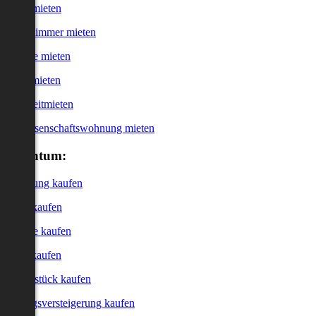
Haus mieten
WG-Zimmer mieten
Garage mieten
Büro mieten
Kurzzeitmieten
Genossenschaftswohnung mieten
Eigentum:
Wohnung kaufen
Haus kaufen
Garage kaufen
Büro kaufen
Grundstück kaufen
Zwangsversteigerung kaufen