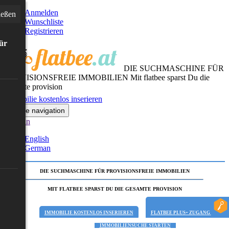
Anmelden
ießen
Wunschliste
Registrieren
für
DIE SUCHMASCHINE FÜR
PROVISIONSFREIE IMMOBILIEN
Mit flatbee sparst Du die
gesamte provision
Immobilie kostenlos inserieren
Toggle navigation
German
English
German
DIE SUCHMASCHINE FÜR PROVISIONSFREIE IMMOBILIEN
MIT FLATBEE SPARST DU DIE GESAMTE PROVISION
IMMOBILIE KOSTENLOS INSERIEREN
FLATBEE PLUS+ ZUGANG
IMMOBILIENSUCHE STARTEN