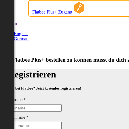
Flatbee Plus+ Zugang
German
English
German
Um Flatbee Plus+ bestellen zu können musst du dich zu
Registrieren
Neu bei Flatbee? Jetzt kostenlos registrieren!
Vorname
*
Nachname
*