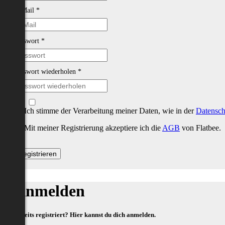
E-Mail
*
Passwort
*
Passwort wiederholen
*
Ich stimme der Verarbeitung meiner Daten, wie in der
Datensch
Mit meiner Registrierung akzeptiere ich die
AGB
von Flatbee.
Anmelden
Bereits registriert? Hier kannst du dich anmelden.