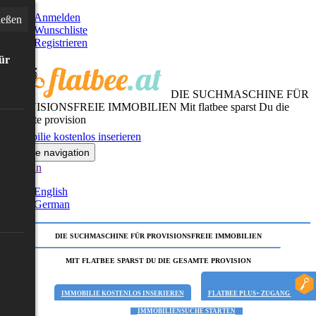
Anmelden
ießen
Wunschliste
Registrieren
für
DIE SUCHMASCHINE FÜR
PROVISIONSFREIE IMMOBILIEN
Mit flatbee sparst Du die
gesamte provision
Immobilie kostenlos inserieren
Toggle navigation
German
English
German
DIE SUCHMASCHINE FÜR PROVISIONSFREIE IMMOBILIEN
MIT FLATBEE SPARST DU DIE GESAMTE PROVISION
IMMOBILIE KOSTENLOS INSERIEREN
FLATBEE PLUS+ ZUGANG
IMMOBILIENSUCHE STARTEN