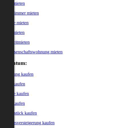
Haus mieten
WG-Zimmer mieten
Garage mieten
Büro mieten
Kurzzeitmieten
Genossenschaftswohnung mieten
Eigentum:
Wohnung kaufen
Haus kaufen
Garage kaufen
Büro kaufen
Grundstück kaufen
Zwangsversteigerung kaufen