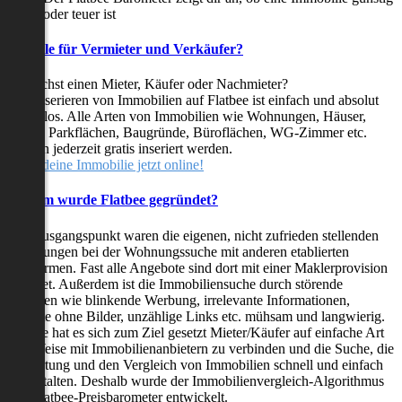
oder teuer ist
Vorteile für Vermieter und Verkäufer?
Du suchst einen Mieter, Käufer oder Nachmieter?
Das Inserieren von Immobilien auf Flatbee ist einfach und absolut
kostenlos. Alle Arten von Immobilien wie Wohnungen, Häuser,
Villen, Parkflächen, Baugründe, Büroflächen, WG-Zimmer etc.
können jederzeit gratis inseriert werden.
Stelle deine Immobilie jetzt online!
Warum wurde Flatbee gegründet?
Der Ausgangspunkt waren die eigenen, nicht zufrieden stellenden
Erfahrungen bei der Wohnungssuche mit anderen etablierten
Plattformen. Fast alle Angebote sind dort mit einer Maklerprovision
behaftet. Außerdem ist die Immobiliensuche durch störende
Faktoren wie blinkende Werbung, irrelevante Informationen,
Inserate ohne Bilder, unzählige Links etc. mühsam und langwierig.
Flatbee hat es sich zum Ziel gesetzt Mieter/Käufer auf einfache Art
und Weise mit Immobilienanbietern zu verbinden und die Suche, die
Bewertung und den Vergleich von Immobilien schnell und einfach
zu gestalten. Deshalb wurde der Immobilienvergleich-Algorithmus
und Flatbee-Preisbarometer entwickelt.