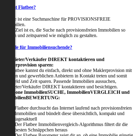
Was ist Flatbee?
Flatbee ist eine Suchmaschine für PROVISIONSFREIE
Immobilien.
Unser Ziel ist es, die Suche nach provisionsfreien Immobilien so
einfach und zeitsparend wie möglich zu gestalten.
Vorteile für Immobiliensuchende?
Viermieter/Verkäufer DIREKT kontaktieren und
Maklerprovision sparen:
Mit Flatbee kannst du einfach, direkt und ohne Maklerprovision mit
privaten und gewerblichen Anbietern in Kontakt treten und somit
viel Geld und Zeit sparen. Passende Immobilien aussuchen,
Vermieter/Verkäufer DIREKT kontaktieren und besichtigen.
All-in-one ImmobilienSUCHE, ImmobilienVERGLEICH und
ImmobilienBEWERTUNG:
Flatbee durchsucht das Internet laufend nach provisionsfreien
Immobilien und bündelt diese übersichtlich, kompakt und
tagesaktuell
Der Flatbee Immobilienvergleich-Algorithmus filtert dir die
besten Schnäppchen heraus
Der Flatbee Barometer zeigt dir an, ob eine Immobilie günstig