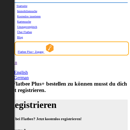
Startseite
Immobiliensuche
Kostenlos inserieren
Kartensuche
Umzugsvergleich
Über Flatbee
Blog
Flatbee Plus+ Zugang
German
English
German
Um Flatbee Plus+ bestellen zu können musst du dich
zuerst registrieren.
Registrieren
Neu bei Flatbee? Jetzt kostenlos registrieren!