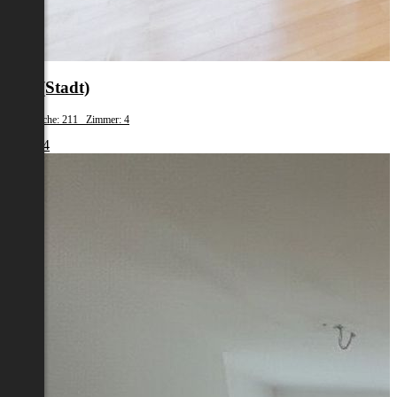
Linz(Stadt)
Wohnfläche: 211 Zimmer: 4
€ 2.644