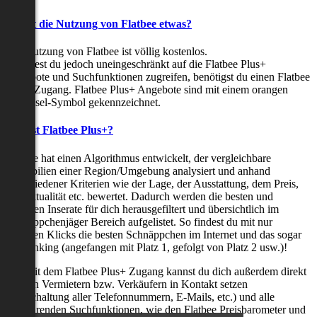
Kostet die Nutzung von Flatbee etwas?
Die Nutzung von Flatbee ist völlig kostenlos.
Möchtest du jedoch uneingeschränkt auf die Flatbee Plus+
Angebote und Suchfunktionen zugreifen, benötigst du einen Flatbee
Plus+ Zugang. Flatbee Plus+ Angebote sind mit einem orangen
Schlüssel-Symbol gekennzeichnet.
Was ist Flatbee Plus+?
Flatbee hat einen Algorithmus entwickelt, der vergleichbare
Immobilien einer Region/Umgebung analysiert und anhand
verschiedener Kriterien wie der Lage, der Ausstattung, dem Preis,
der Aktualität etc. bewertet. Dadurch werden die besten und
neuesten Inserate für dich herausgefiltert und übersichtlich im
Schnäppchenjäger Bereich aufgelistet. So findest du mit nur
wenigen Klicks die besten Schnäppchen im Internet und das sogar
als Ranking (angefangen mit Platz 1, gefolgt von Platz 2 usw.)!
Nur mit dem Flatbee Plus+ Zugang kannst du dich außerdem direkt
mit den Vermietern bzw. Verkäufern in Kontakt setzen
(Freischaltung aller Telefonnummern, E-Mails, etc.) und alle
zeitsparenden Suchfunktionen, wie den Flatbee Preisbarometer und