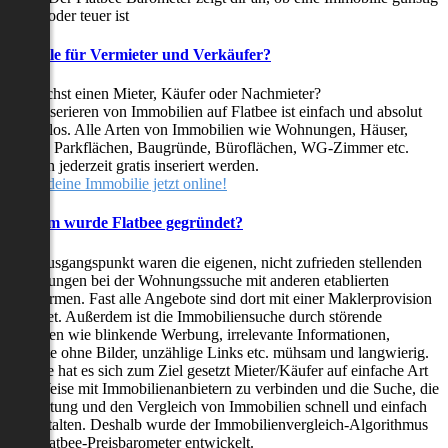
oder teuer ist
Vorteile für Vermieter und Verkäufer?
Du suchst einen Mieter, Käufer oder Nachmieter?
Das Inserieren von Immobilien auf Flatbee ist einfach und absolut
kostenlos. Alle Arten von Immobilien wie Wohnungen, Häuser,
Villen, Parkflächen, Baugründe, Büroflächen, WG-Zimmer etc.
können jederzeit gratis inseriert werden.
Stelle deine Immobilie jetzt online!
Warum wurde Flatbee gegründet?
Der Ausgangspunkt waren die eigenen, nicht zufrieden stellenden
Erfahrungen bei der Wohnungssuche mit anderen etablierten
Plattformen. Fast alle Angebote sind dort mit einer Maklerprovision
behaftet. Außerdem ist die Immobiliensuche durch störende
Faktoren wie blinkende Werbung, irrelevante Informationen,
Inserate ohne Bilder, unzählige Links etc. mühsam und langwierig.
Flatbee hat es sich zum Ziel gesetzt Mieter/Käufer auf einfache Art
und Weise mit Immobilienanbietern zu verbinden und die Suche, die
Bewertung und den Vergleich von Immobilien schnell und einfach
zu gestalten. Deshalb wurde der Immobilienvergleich-Algorithmus
und Flatbee-Preisbarometer entwickelt.