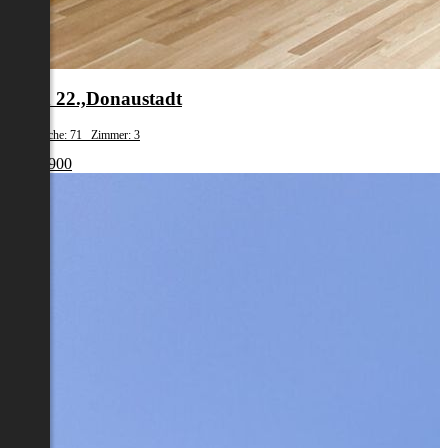
Wien 22.,Donaustadt
Wohnfläche: 71 Zimmer: 3
€ 440 900