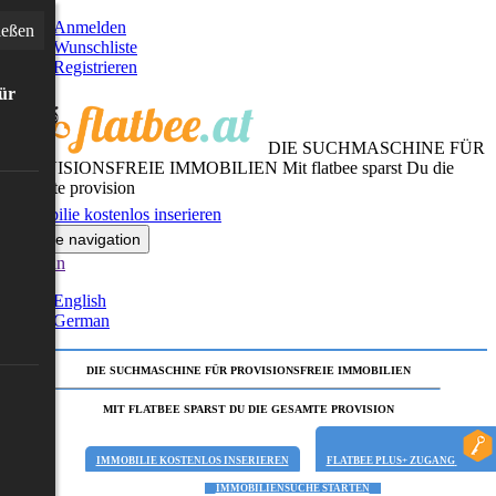
Anmelden
ießen
Wunschliste
Registrieren
für
DIE SUCHMASCHINE FÜR
PROVISIONSFREIE IMMOBILIEN
Mit flatbee sparst Du die
gesamte provision
Immobilie kostenlos inserieren
Toggle navigation
German
English
German
DIE SUCHMASCHINE FÜR PROVISIONSFREIE IMMOBILIEN
MIT FLATBEE SPARST DU DIE GESAMTE PROVISION
IMMOBILIE KOSTENLOS INSERIEREN
FLATBEE PLUS+ ZUGANG
IMMOBILIENSUCHE STARTEN