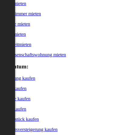
Haus mieten
WG-Zimmer mieten
Garage mieten
Büro mieten
Kurzzeitmieten
Genossenschaftswohnung mieten
Eigentum:
Wohnung kaufen
Haus kaufen
Garage kaufen
Büro kaufen
Grundstück kaufen
Zwangsversteigerung kaufen