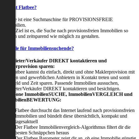
Was ist Flatbee?
Flatbee ist eine Suchmaschine für PROVISIONSFREIE
Immobilien.
Unser Ziel ist es, die Suche nach provisionsfreien Immobilien so
einfach und zeitsparend wie möglich zu gestalten.
Vorteile für Immobiliensuchende?
Viermieter/Verkäufer DIREKT kontaktieren und
Maklerprovision sparen:
Mit Flatbee kannst du einfach, direkt und ohne Maklerprovision mit
privaten und gewerblichen Anbietern in Kontakt treten und somit
viel Geld und Zeit sparen. Passende Immobilien aussuchen,
Vermieter/Verkäufer DIREKT kontaktieren und besichtigen.
All-in-one ImmobilienSUCHE, ImmobilienVERGLEICH und
ImmobilienBEWERTUNG:
Flatbee durchsucht das Internet laufend nach provisionsfreien
Immobilien und bündelt diese übersichtlich, kompakt und
tagesaktuell
Der Flatbee Immobilienvergleich-Algorithmus filtert dir die
besten Schnäppchen heraus
Der Flatbee Barometer zeigt dir an, ob eine Immobilie günstig