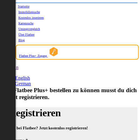
Startseite
Immobiliensuche
Kostenlos inserieren
Kartensuche
Umzugsvergleich
Über Flatbee
Blog
Flatbee Plus+ Zugang
German
English
German
Um Flatbee Plus+ bestellen zu können musst du dich
zuerst registrieren.
Registrieren
Neu bei Flatbee? Jetzt kostenlos registrieren!