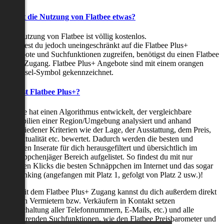
Kostet die Nutzung von Flatbee etwas?
Die Nutzung von Flatbee ist völlig kostenlos.
Möchtest du jedoch uneingeschränkt auf die Flatbee Plus+
Angebote und Suchfunktionen zugreifen, benötigst du einen Flatbee
Plus+ Zugang. Flatbee Plus+ Angebote sind mit einem orangen
Schlüssel-Symbol gekennzeichnet.
Was ist Flatbee Plus+?
Flatbee hat einen Algorithmus entwickelt, der vergleichbare
Immobilien einer Region/Umgebung analysiert und anhand
verschiedener Kriterien wie der Lage, der Ausstattung, dem Preis,
der Aktualität etc. bewertet. Dadurch werden die besten und
neuesten Inserate für dich herausgefiltert und übersichtlich im
Schnäppchenjäger Bereich aufgelistet. So findest du mit nur
wenigen Klicks die besten Schnäppchen im Internet und das sogar
als Ranking (angefangen mit Platz 1, gefolgt von Platz 2 usw.)!
Nur mit dem Flatbee Plus+ Zugang kannst du dich außerdem direkt
mit den Vermietern bzw. Verkäufern in Kontakt setzen
(Freischaltung aller Telefonnummern, E-Mails, etc.) und alle
zeitsparenden Suchfunktionen, wie den Flatbee Preisbarometer und