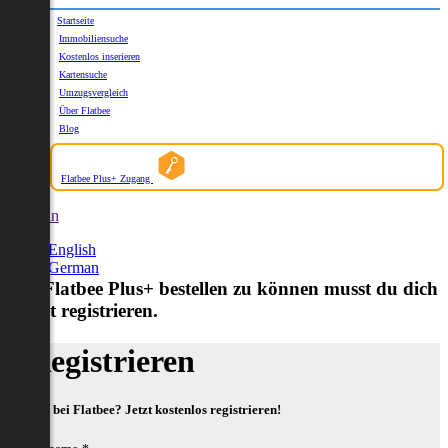
Startseite
Immobiliensuche
Kostenlos inserieren
Kartensuche
Umzugsvergleich
Über Flatbee
Blog
Flatbee Plus+ Zugang
German
English
German
Um Flatbee Plus+ bestellen zu können musst du dich
zuerst registrieren.
Registrieren
Neu bei Flatbee? Jetzt kostenlos registrieren!