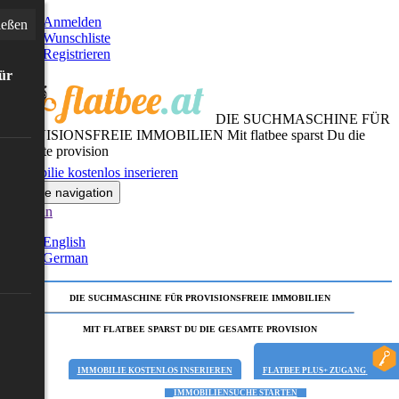
Anmelden
ießen
Wunschliste
Registrieren
für
DIE SUCHMASCHINE FÜR
PROVISIONSFREIE IMMOBILIEN
Mit flatbee sparst Du die
gesamte provision
Immobilie kostenlos inserieren
Toggle navigation
German
English
German
DIE SUCHMASCHINE FÜR PROVISIONSFREIE IMMOBILIEN
MIT FLATBEE SPARST DU DIE GESAMTE PROVISION
IMMOBILIE KOSTENLOS INSERIEREN
FLATBEE PLUS+ ZUGANG
IMMOBILIENSUCHE STARTEN