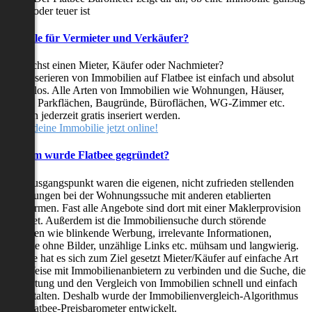
oder teuer ist
Vorteile für Vermieter und Verkäufer?
Du suchst einen Mieter, Käufer oder Nachmieter?
Das Inserieren von Immobilien auf Flatbee ist einfach und absolut
kostenlos. Alle Arten von Immobilien wie Wohnungen, Häuser,
Villen, Parkflächen, Baugründe, Büroflächen, WG-Zimmer etc.
können jederzeit gratis inseriert werden.
Stelle deine Immobilie jetzt online!
Warum wurde Flatbee gegründet?
Der Ausgangspunkt waren die eigenen, nicht zufrieden stellenden
Erfahrungen bei der Wohnungssuche mit anderen etablierten
Plattformen. Fast alle Angebote sind dort mit einer Maklerprovision
behaftet. Außerdem ist die Immobiliensuche durch störende
Faktoren wie blinkende Werbung, irrelevante Informationen,
Inserate ohne Bilder, unzählige Links etc. mühsam und langwierig.
Flatbee hat es sich zum Ziel gesetzt Mieter/Käufer auf einfache Art
und Weise mit Immobilienanbietern zu verbinden und die Suche, die
Bewertung und den Vergleich von Immobilien schnell und einfach
zu gestalten. Deshalb wurde der Immobilienvergleich-Algorithmus
und Flatbee-Preisbarometer entwickelt.