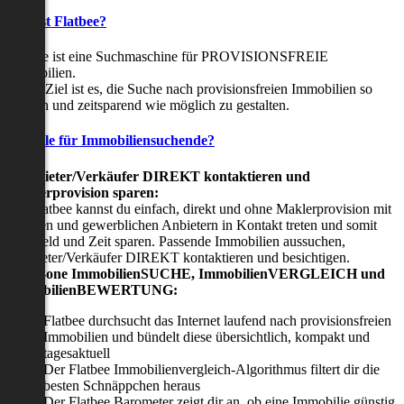
Was ist Flatbee?
Flatbee ist eine Suchmaschine für PROVISIONSFREIE
Immobilien.
Unser Ziel ist es, die Suche nach provisionsfreien Immobilien so
einfach und zeitsparend wie möglich zu gestalten.
Vorteile für Immobiliensuchende?
Viermieter/Verkäufer DIREKT kontaktieren und
Maklerprovision sparen:
Mit Flatbee kannst du einfach, direkt und ohne Maklerprovision mit
privaten und gewerblichen Anbietern in Kontakt treten und somit
viel Geld und Zeit sparen. Passende Immobilien aussuchen,
Vermieter/Verkäufer DIREKT kontaktieren und besichtigen.
All-in-one ImmobilienSUCHE, ImmobilienVERGLEICH und
ImmobilienBEWERTUNG:
Flatbee durchsucht das Internet laufend nach provisionsfreien
Immobilien und bündelt diese übersichtlich, kompakt und
tagesaktuell
Der Flatbee Immobilienvergleich-Algorithmus filtert dir die
besten Schnäppchen heraus
Der Flatbee Barometer zeigt dir an, ob eine Immobilie günstig