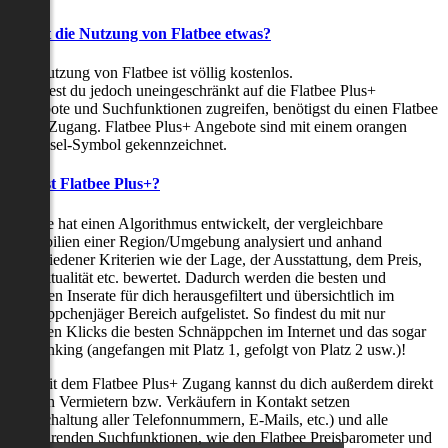
Kostet die Nutzung von Flatbee etwas?
Die Nutzung von Flatbee ist völlig kostenlos.
Möchtest du jedoch uneingeschränkt auf die Flatbee Plus+
Angebote und Suchfunktionen zugreifen, benötigst du einen Flatbee
Plus+ Zugang. Flatbee Plus+ Angebote sind mit einem orangen
Schlüssel-Symbol gekennzeichnet.
Was ist Flatbee Plus+?
Flatbee hat einen Algorithmus entwickelt, der vergleichbare
Immobilien einer Region/Umgebung analysiert und anhand
verschiedener Kriterien wie der Lage, der Ausstattung, dem Preis,
der Aktualität etc. bewertet. Dadurch werden die besten und
neuesten Inserate für dich herausgefiltert und übersichtlich im
Schnäppchenjäger Bereich aufgelistet. So findest du mit nur
wenigen Klicks die besten Schnäppchen im Internet und das sogar
als Ranking (angefangen mit Platz 1, gefolgt von Platz 2 usw.)!
Nur mit dem Flatbee Plus+ Zugang kannst du dich außerdem direkt
mit den Vermietern bzw. Verkäufern in Kontakt setzen
(Freischaltung aller Telefonnummern, E-Mails, etc.) und alle
zeitsparenden Suchfunktionen, wie den Flatbee Preisbarometer und