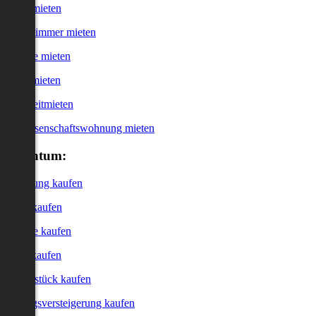
Haus mieten
WG-Zimmer mieten
Garage mieten
Büro mieten
Kurzzeitmieten
Genossenschaftswohnung mieten
Eigentum:
Wohnung kaufen
Haus kaufen
Garage kaufen
Büro kaufen
Grundstück kaufen
Zwangsversteigerung kaufen