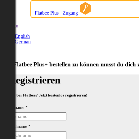
Flatbee Plus+ Zugang
German
English
German
Um Flatbee Plus+ bestellen zu können musst du dich zu
Registrieren
Neu bei Flatbee? Jetzt kostenlos registrieren!
Vorname
*
Nachname
*