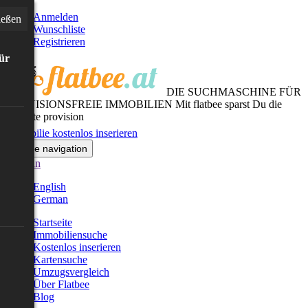
Anmelden
ießen
Wunschliste
Registrieren
für
DIE SUCHMASCHINE FÜR
PROVISIONSFREIE IMMOBILIEN
Mit flatbee sparst Du die
gesamte provision
Immobilie kostenlos inserieren
Toggle navigation
German
English
German
Startseite
Immobiliensuche
Kostenlos inserieren
Kartensuche
Umzugsvergleich
Über Flatbee
Blog