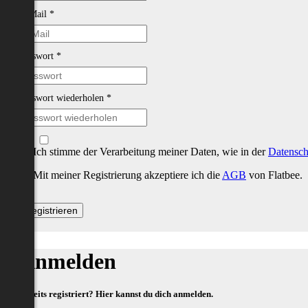
E-Mail
*
Passwort
*
Passwort wiederholen
*
Ich stimme der Verarbeitung meiner Daten, wie in der
Datensch
Mit meiner Registrierung akzeptiere ich die
AGB
von Flatbee.
Anmelden
Bereits registriert? Hier kannst du dich anmelden.