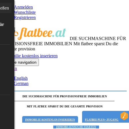
Anmelden
ießen
Wunschliste
Registrieren
für
DIE SUCHMASCHINE FÜR
PROVISIONSFREIE IMMOBILIEN
Mit flatbee sparst Du die
gesamte provision
Immobilie kostenlos inserieren
Toggle navigation
German
English
German
DIE SUCHMASCHINE FÜR PROVISIONSFREIE IMMOBILIEN
MIT FLATBEE SPARST DU DIE GESAMTE PROVISION
IMMOBILIE KOSTENLOS INSERIEREN
FLATBEE PLUS+ ZUGANG
IMMOBILIENSUCHE STARTEN