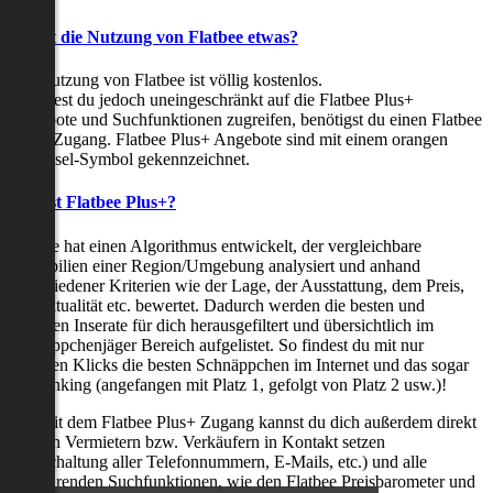
Kostet die Nutzung von Flatbee etwas?
Die Nutzung von Flatbee ist völlig kostenlos.
Möchtest du jedoch uneingeschränkt auf die Flatbee Plus+
Angebote und Suchfunktionen zugreifen, benötigst du einen Flatbee
Plus+ Zugang. Flatbee Plus+ Angebote sind mit einem orangen
Schlüssel-Symbol gekennzeichnet.
Was ist Flatbee Plus+?
Flatbee hat einen Algorithmus entwickelt, der vergleichbare
Immobilien einer Region/Umgebung analysiert und anhand
verschiedener Kriterien wie der Lage, der Ausstattung, dem Preis,
der Aktualität etc. bewertet. Dadurch werden die besten und
neuesten Inserate für dich herausgefiltert und übersichtlich im
Schnäppchenjäger Bereich aufgelistet. So findest du mit nur
wenigen Klicks die besten Schnäppchen im Internet und das sogar
als Ranking (angefangen mit Platz 1, gefolgt von Platz 2 usw.)!
Nur mit dem Flatbee Plus+ Zugang kannst du dich außerdem direkt
mit den Vermietern bzw. Verkäufern in Kontakt setzen
(Freischaltung aller Telefonnummern, E-Mails, etc.) und alle
zeitsparenden Suchfunktionen, wie den Flatbee Preisbarometer und