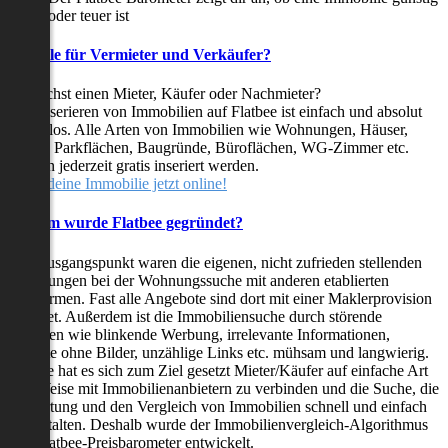
oder teuer ist
Vorteile für Vermieter und Verkäufer?
Du suchst einen Mieter, Käufer oder Nachmieter?
Das Inserieren von Immobilien auf Flatbee ist einfach und absolut
kostenlos. Alle Arten von Immobilien wie Wohnungen, Häuser,
Villen, Parkflächen, Baugründe, Büroflächen, WG-Zimmer etc.
können jederzeit gratis inseriert werden.
Stelle deine Immobilie jetzt online!
Warum wurde Flatbee gegründet?
Der Ausgangspunkt waren die eigenen, nicht zufrieden stellenden
Erfahrungen bei der Wohnungssuche mit anderen etablierten
Plattformen. Fast alle Angebote sind dort mit einer Maklerprovision
behaftet. Außerdem ist die Immobiliensuche durch störende
Faktoren wie blinkende Werbung, irrelevante Informationen,
Inserate ohne Bilder, unzählige Links etc. mühsam und langwierig.
Flatbee hat es sich zum Ziel gesetzt Mieter/Käufer auf einfache Art
und Weise mit Immobilienanbietern zu verbinden und die Suche, die
Bewertung und den Vergleich von Immobilien schnell und einfach
zu gestalten. Deshalb wurde der Immobilienvergleich-Algorithmus
und Flatbee-Preisbarometer entwickelt.