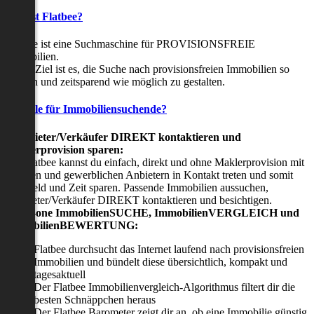
Was ist Flatbee?
Flatbee ist eine Suchmaschine für PROVISIONSFREIE
Immobilien.
Unser Ziel ist es, die Suche nach provisionsfreien Immobilien so
einfach und zeitsparend wie möglich zu gestalten.
Vorteile für Immobiliensuchende?
Viermieter/Verkäufer DIREKT kontaktieren und
Maklerprovision sparen:
Mit Flatbee kannst du einfach, direkt und ohne Maklerprovision mit
privaten und gewerblichen Anbietern in Kontakt treten und somit
viel Geld und Zeit sparen. Passende Immobilien aussuchen,
Vermieter/Verkäufer DIREKT kontaktieren und besichtigen.
All-in-one ImmobilienSUCHE, ImmobilienVERGLEICH und
ImmobilienBEWERTUNG:
Flatbee durchsucht das Internet laufend nach provisionsfreien
Immobilien und bündelt diese übersichtlich, kompakt und
tagesaktuell
Der Flatbee Immobilienvergleich-Algorithmus filtert dir die
besten Schnäppchen heraus
Der Flatbee Barometer zeigt dir an, ob eine Immobilie günstig