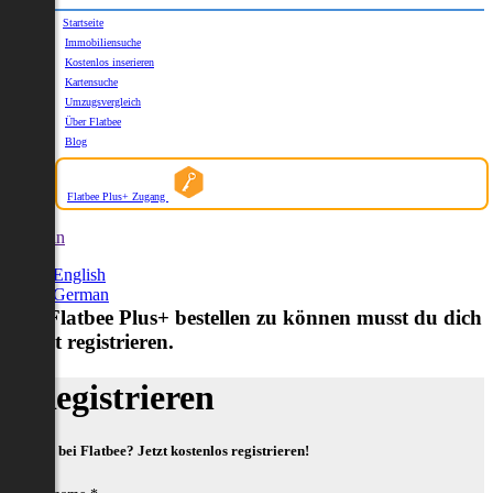
Startseite
Immobiliensuche
Kostenlos inserieren
Kartensuche
Umzugsvergleich
Über Flatbee
Blog
Flatbee Plus+ Zugang
German
English
German
Um Flatbee Plus+ bestellen zu können musst du dich
zuerst registrieren.
Registrieren
Neu bei Flatbee? Jetzt kostenlos registrieren!