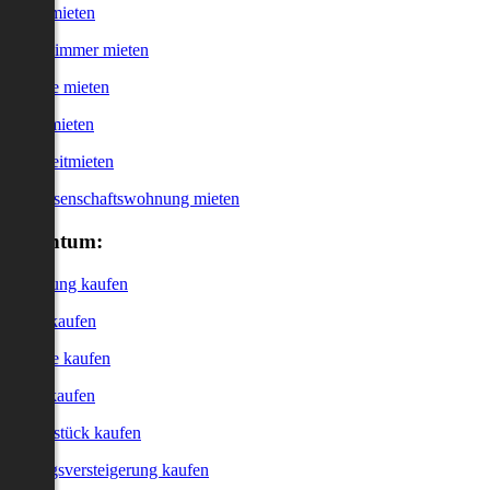
Haus mieten
WG-Zimmer mieten
Garage mieten
Büro mieten
Kurzzeitmieten
Genossenschaftswohnung mieten
Eigentum:
Wohnung kaufen
Haus kaufen
Garage kaufen
Büro kaufen
Grundstück kaufen
Zwangsversteigerung kaufen