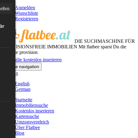
Anmelden
ießen
Wunschliste
Registrieren
für
DIE SUCHMASCHINE FÜR
PROVISIONSFREIE IMMOBILIEN
Mit flatbee sparst Du die
gesamte provision
Immobilie kostenlos inserieren
Toggle navigation
German
English
German
Startseite
Immobiliensuche
Kostenlos inserieren
Kartensuche
Umzugsvergleich
Über Flatbee
Blog