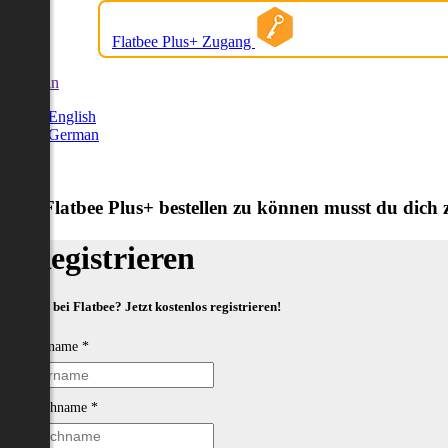
Flatbee Plus+ Zugang
German
English
German
Um Flatbee Plus+ bestellen zu können musst du dich zu
Registrieren
Neu bei Flatbee? Jetzt kostenlos registrieren!
Vorname
*
Nachname
*