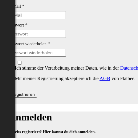
E-Mail
*
Passwort
*
Passwort wiederholen
*
Ich stimme der Verarbeitung meiner Daten, wie in der
Datensch
Mit meiner Registrierung akzeptiere ich die
AGB
von Flatbee.
Anmelden
Bereits registriert? Hier kannst du dich anmelden.