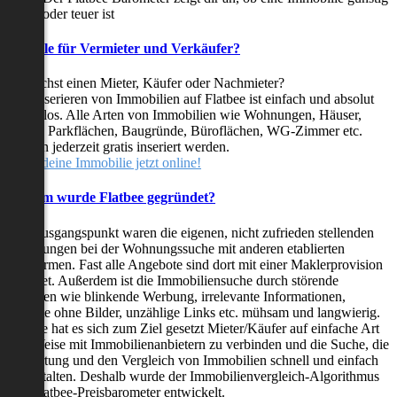
oder teuer ist
Vorteile für Vermieter und Verkäufer?
Du suchst einen Mieter, Käufer oder Nachmieter?
Das Inserieren von Immobilien auf Flatbee ist einfach und absolut
kostenlos. Alle Arten von Immobilien wie Wohnungen, Häuser,
Villen, Parkflächen, Baugründe, Büroflächen, WG-Zimmer etc.
können jederzeit gratis inseriert werden.
Stelle deine Immobilie jetzt online!
Warum wurde Flatbee gegründet?
Der Ausgangspunkt waren die eigenen, nicht zufrieden stellenden
Erfahrungen bei der Wohnungssuche mit anderen etablierten
Plattformen. Fast alle Angebote sind dort mit einer Maklerprovision
behaftet. Außerdem ist die Immobiliensuche durch störende
Faktoren wie blinkende Werbung, irrelevante Informationen,
Inserate ohne Bilder, unzählige Links etc. mühsam und langwierig.
Flatbee hat es sich zum Ziel gesetzt Mieter/Käufer auf einfache Art
und Weise mit Immobilienanbietern zu verbinden und die Suche, die
Bewertung und den Vergleich von Immobilien schnell und einfach
zu gestalten. Deshalb wurde der Immobilienvergleich-Algorithmus
und Flatbee-Preisbarometer entwickelt.