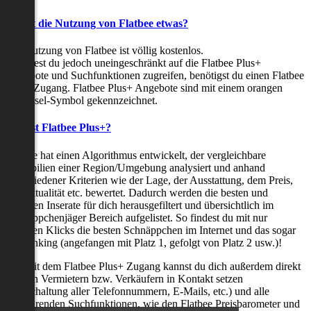
Kostet die Nutzung von Flatbee etwas?
Die Nutzung von Flatbee ist völlig kostenlos.
Möchtest du jedoch uneingeschränkt auf die Flatbee Plus+
Angebote und Suchfunktionen zugreifen, benötigst du einen Flatbee
Plus+ Zugang. Flatbee Plus+ Angebote sind mit einem orangen
Schlüssel-Symbol gekennzeichnet.
Was ist Flatbee Plus+?
Flatbee hat einen Algorithmus entwickelt, der vergleichbare
Immobilien einer Region/Umgebung analysiert und anhand
verschiedener Kriterien wie der Lage, der Ausstattung, dem Preis,
der Aktualität etc. bewertet. Dadurch werden die besten und
neuesten Inserate für dich herausgefiltert und übersichtlich im
Schnäppchenjäger Bereich aufgelistet. So findest du mit nur
wenigen Klicks die besten Schnäppchen im Internet und das sogar
als Ranking (angefangen mit Platz 1, gefolgt von Platz 2 usw.)!
Nur mit dem Flatbee Plus+ Zugang kannst du dich außerdem direkt
mit den Vermietern bzw. Verkäufern in Kontakt setzen
(Freischaltung aller Telefonnummern, E-Mails, etc.) und alle
zeitsparenden Suchfunktionen, wie den Flatbee Preisbarometer und