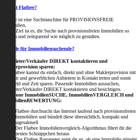
Was ist Flatbee?
Flatbee ist eine Suchmaschine für PROVISIONSFREIE
Immobilien.
Unser Ziel ist es, die Suche nach provisionsfreien Immobilien so
einfach und zeitsparend wie möglich zu gestalten.
Vorteile für Immobiliensuchende?
Viermieter/Verkäufer DIREKT kontaktieren und
Maklerprovision sparen:
Mit Flatbee kannst du einfach, direkt und ohne Maklerprovision mit
privaten und gewerblichen Anbietern in Kontakt treten und somit
viel Geld und Zeit sparen. Passende Immobilien aussuchen,
Vermieter/Verkäufer DIREKT kontaktieren und besichtigen.
All-in-one ImmobilienSUCHE, ImmobilienVERGLEICH und
ImmobilienBEWERTUNG:
Flatbee durchsucht das Internet laufend nach provisionsfreien
Immobilien und bündelt diese übersichtlich, kompakt und
tagesaktuell
Der Flatbee Immobilienvergleich-Algorithmus filtert dir die
besten Schnäppchen heraus
Der Flatbee Barometer zeigt dir an, ob eine Immobilie günstig