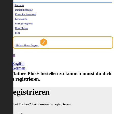
Startseite
Immobiliensuche
Kostenlos inserieren
Kartensuche
Umzugsvergleich
Über Flatbee
Blog
Flatbee Plus+ Zugang
German
English
German
Um Flatbee Plus+ bestellen zu können musst du dich
zuerst registrieren.
Registrieren
Neu bei Flatbee? Jetzt kostenlos registrieren!