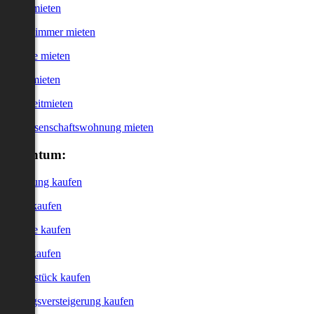
Haus mieten
WG-Zimmer mieten
Garage mieten
Büro mieten
Kurzzeitmieten
Genossenschaftswohnung mieten
Eigentum:
Wohnung kaufen
Haus kaufen
Garage kaufen
Büro kaufen
Grundstück kaufen
Zwangsversteigerung kaufen