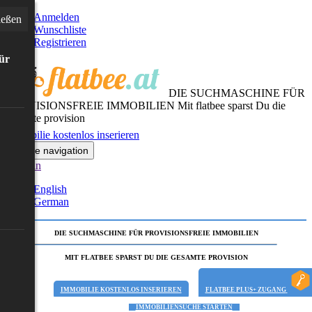
Anmelden
ießen
Wunschliste
Registrieren
für
DIE SUCHMASCHINE FÜR
PROVISIONSFREIE IMMOBILIEN
Mit flatbee sparst Du die
gesamte provision
Immobilie kostenlos inserieren
Toggle navigation
German
English
German
DIE SUCHMASCHINE FÜR PROVISIONSFREIE IMMOBILIEN
MIT FLATBEE SPARST DU DIE GESAMTE PROVISION
IMMOBILIE KOSTENLOS INSERIEREN
FLATBEE PLUS+ ZUGANG
IMMOBILIENSUCHE STARTEN