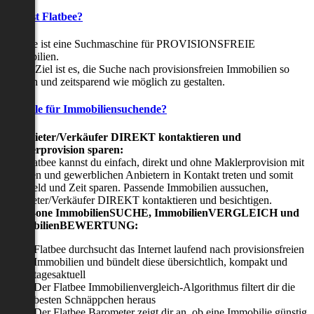
Was ist Flatbee?
Flatbee ist eine Suchmaschine für PROVISIONSFREIE
Immobilien.
Unser Ziel ist es, die Suche nach provisionsfreien Immobilien so
einfach und zeitsparend wie möglich zu gestalten.
Vorteile für Immobiliensuchende?
Viermieter/Verkäufer DIREKT kontaktieren und
Maklerprovision sparen:
Mit Flatbee kannst du einfach, direkt und ohne Maklerprovision mit
privaten und gewerblichen Anbietern in Kontakt treten und somit
viel Geld und Zeit sparen. Passende Immobilien aussuchen,
Vermieter/Verkäufer DIREKT kontaktieren und besichtigen.
All-in-one ImmobilienSUCHE, ImmobilienVERGLEICH und
ImmobilienBEWERTUNG:
Flatbee durchsucht das Internet laufend nach provisionsfreien
Immobilien und bündelt diese übersichtlich, kompakt und
tagesaktuell
Der Flatbee Immobilienvergleich-Algorithmus filtert dir die
besten Schnäppchen heraus
Der Flatbee Barometer zeigt dir an, ob eine Immobilie günstig