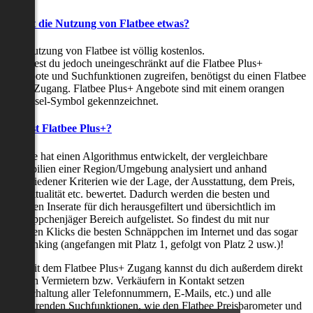
Kostet die Nutzung von Flatbee etwas?
Die Nutzung von Flatbee ist völlig kostenlos.
Möchtest du jedoch uneingeschränkt auf die Flatbee Plus+
Angebote und Suchfunktionen zugreifen, benötigst du einen Flatbee
Plus+ Zugang. Flatbee Plus+ Angebote sind mit einem orangen
Schlüssel-Symbol gekennzeichnet.
Was ist Flatbee Plus+?
Flatbee hat einen Algorithmus entwickelt, der vergleichbare
Immobilien einer Region/Umgebung analysiert und anhand
verschiedener Kriterien wie der Lage, der Ausstattung, dem Preis,
der Aktualität etc. bewertet. Dadurch werden die besten und
neuesten Inserate für dich herausgefiltert und übersichtlich im
Schnäppchenjäger Bereich aufgelistet. So findest du mit nur
wenigen Klicks die besten Schnäppchen im Internet und das sogar
als Ranking (angefangen mit Platz 1, gefolgt von Platz 2 usw.)!
Nur mit dem Flatbee Plus+ Zugang kannst du dich außerdem direkt
mit den Vermietern bzw. Verkäufern in Kontakt setzen
(Freischaltung aller Telefonnummern, E-Mails, etc.) und alle
zeitsparenden Suchfunktionen, wie den Flatbee Preisbarometer und