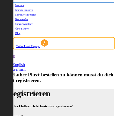
Startseite
Immobiliensuche
Kostenlos inserieren
Kartensuche
Umzugsvergleich
Über Flatbee
Blog
Flatbee Plus+ Zugang
German
English
German
Um Flatbee Plus+ bestellen zu können musst du dich
zuerst registrieren.
Registrieren
Neu bei Flatbee? Jetzt kostenlos registrieren!