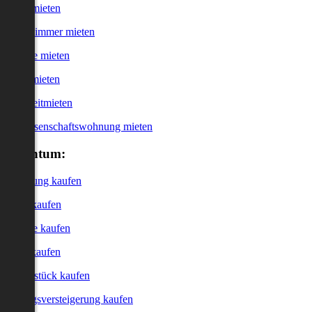
Haus mieten
WG-Zimmer mieten
Garage mieten
Büro mieten
Kurzzeitmieten
Genossenschaftswohnung mieten
Eigentum:
Wohnung kaufen
Haus kaufen
Garage kaufen
Büro kaufen
Grundstück kaufen
Zwangsversteigerung kaufen