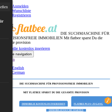
Anmelden
ießen
Wunschliste
Registrieren
für
DIE SUCHMASCHINE FÜR
PROVISIONSFREIE IMMOBILIEN
Mit flatbee sparst Du die
gesamte provision
Immobilie kostenlos inserieren
Toggle navigation
German
English
German
DIE SUCHMASCHINE FÜR PROVISIONSFREIE IMMOBILIEN
MIT FLATBEE SPARST DU DIE GESAMTE PROVISION
IMMOBILIE KOSTENLOS INSERIEREN
FLATBEE PLUS+ ZUGANG
IMMOBILIENSUCHE STARTEN