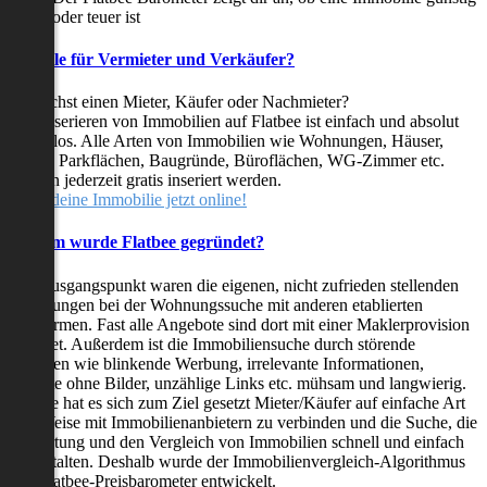
oder teuer ist
Vorteile für Vermieter und Verkäufer?
Du suchst einen Mieter, Käufer oder Nachmieter?
Das Inserieren von Immobilien auf Flatbee ist einfach und absolut
kostenlos. Alle Arten von Immobilien wie Wohnungen, Häuser,
Villen, Parkflächen, Baugründe, Büroflächen, WG-Zimmer etc.
können jederzeit gratis inseriert werden.
Stelle deine Immobilie jetzt online!
Warum wurde Flatbee gegründet?
Der Ausgangspunkt waren die eigenen, nicht zufrieden stellenden
Erfahrungen bei der Wohnungssuche mit anderen etablierten
Plattformen. Fast alle Angebote sind dort mit einer Maklerprovision
behaftet. Außerdem ist die Immobiliensuche durch störende
Faktoren wie blinkende Werbung, irrelevante Informationen,
Inserate ohne Bilder, unzählige Links etc. mühsam und langwierig.
Flatbee hat es sich zum Ziel gesetzt Mieter/Käufer auf einfache Art
und Weise mit Immobilienanbietern zu verbinden und die Suche, die
Bewertung und den Vergleich von Immobilien schnell und einfach
zu gestalten. Deshalb wurde der Immobilienvergleich-Algorithmus
und Flatbee-Preisbarometer entwickelt.