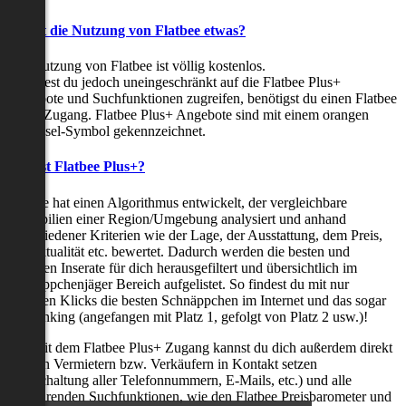
Kostet die Nutzung von Flatbee etwas?
Die Nutzung von Flatbee ist völlig kostenlos.
Möchtest du jedoch uneingeschränkt auf die Flatbee Plus+
Angebote und Suchfunktionen zugreifen, benötigst du einen Flatbee
Plus+ Zugang. Flatbee Plus+ Angebote sind mit einem orangen
Schlüssel-Symbol gekennzeichnet.
Was ist Flatbee Plus+?
Flatbee hat einen Algorithmus entwickelt, der vergleichbare
Immobilien einer Region/Umgebung analysiert und anhand
verschiedener Kriterien wie der Lage, der Ausstattung, dem Preis,
der Aktualität etc. bewertet. Dadurch werden die besten und
neuesten Inserate für dich herausgefiltert und übersichtlich im
Schnäppchenjäger Bereich aufgelistet. So findest du mit nur
wenigen Klicks die besten Schnäppchen im Internet und das sogar
als Ranking (angefangen mit Platz 1, gefolgt von Platz 2 usw.)!
Nur mit dem Flatbee Plus+ Zugang kannst du dich außerdem direkt
mit den Vermietern bzw. Verkäufern in Kontakt setzen
(Freischaltung aller Telefonnummern, E-Mails, etc.) und alle
zeitsparenden Suchfunktionen, wie den Flatbee Preisbarometer und