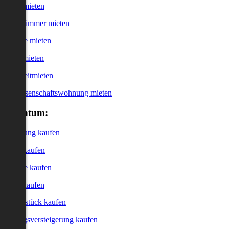
Haus mieten
WG-Zimmer mieten
Garage mieten
Büro mieten
Kurzzeitmieten
Genossenschaftswohnung mieten
Eigentum:
Wohnung kaufen
Haus kaufen
Garage kaufen
Büro kaufen
Grundstück kaufen
Zwangsversteigerung kaufen