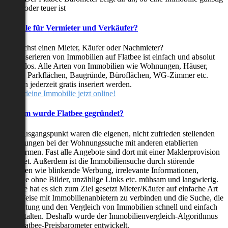
oder teuer ist
Vorteile für Vermieter und Verkäufer?
Du suchst einen Mieter, Käufer oder Nachmieter?
Das Inserieren von Immobilien auf Flatbee ist einfach und absolut
kostenlos. Alle Arten von Immobilien wie Wohnungen, Häuser,
Villen, Parkflächen, Baugründe, Büroflächen, WG-Zimmer etc.
können jederzeit gratis inseriert werden.
Stelle deine Immobilie jetzt online!
Warum wurde Flatbee gegründet?
Der Ausgangspunkt waren die eigenen, nicht zufrieden stellenden
Erfahrungen bei der Wohnungssuche mit anderen etablierten
Plattformen. Fast alle Angebote sind dort mit einer Maklerprovision
behaftet. Außerdem ist die Immobiliensuche durch störende
Faktoren wie blinkende Werbung, irrelevante Informationen,
Inserate ohne Bilder, unzählige Links etc. mühsam und langwierig.
Flatbee hat es sich zum Ziel gesetzt Mieter/Käufer auf einfache Art
und Weise mit Immobilienanbietern zu verbinden und die Suche, die
Bewertung und den Vergleich von Immobilien schnell und einfach
zu gestalten. Deshalb wurde der Immobilienvergleich-Algorithmus
und Flatbee-Preisbarometer entwickelt.