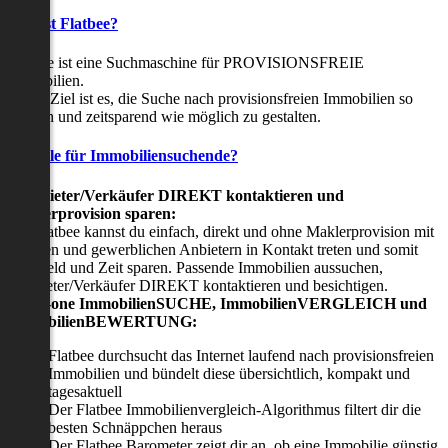
Was ist Flatbee?
Flatbee ist eine Suchmaschine für PROVISIONSFREIE
Immobilien.
Unser Ziel ist es, die Suche nach provisionsfreien Immobilien so
einfach und zeitsparend wie möglich zu gestalten.
Vorteile für Immobiliensuchende?
Viermieter/Verkäufer DIREKT kontaktieren und
Maklerprovision sparen:
Mit Flatbee kannst du einfach, direkt und ohne Maklerprovision mit
privaten und gewerblichen Anbietern in Kontakt treten und somit
viel Geld und Zeit sparen. Passende Immobilien aussuchen,
Vermieter/Verkäufer DIREKT kontaktieren und besichtigen.
All-in-one ImmobilienSUCHE, ImmobilienVERGLEICH und
ImmobilienBEWERTUNG:
Flatbee durchsucht das Internet laufend nach provisionsfreien
Immobilien und bündelt diese übersichtlich, kompakt und
tagesaktuell
Der Flatbee Immobilienvergleich-Algorithmus filtert dir die
besten Schnäppchen heraus
Der Flatbee Barometer zeigt dir an, ob eine Immobilie günstig