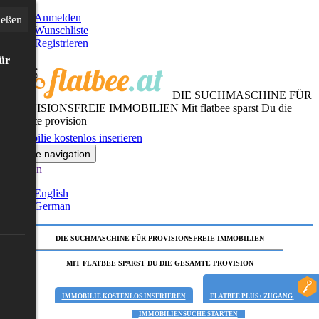
Anmelden
ießen
Wunschliste
Registrieren
für
DIE SUCHMASCHINE FÜR
PROVISIONSFREIE IMMOBILIEN
Mit flatbee sparst Du die
gesamte provision
Immobilie kostenlos inserieren
Toggle navigation
German
English
German
DIE SUCHMASCHINE FÜR PROVISIONSFREIE IMMOBILIEN
MIT FLATBEE SPARST DU DIE GESAMTE PROVISION
IMMOBILIE KOSTENLOS INSERIEREN
FLATBEE PLUS+ ZUGANG
IMMOBILIENSUCHE STARTEN