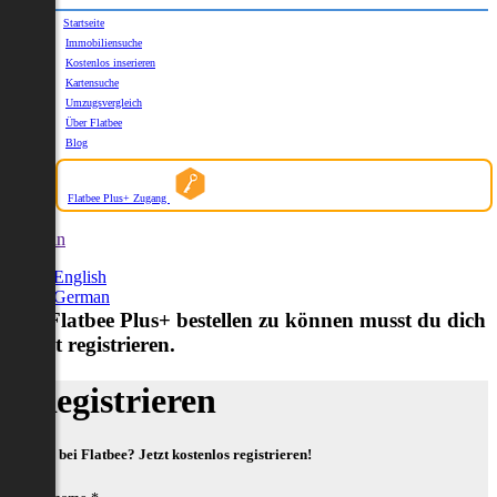
Startseite
Immobiliensuche
Kostenlos inserieren
Kartensuche
Umzugsvergleich
Über Flatbee
Blog
Flatbee Plus+ Zugang
German
English
German
Um Flatbee Plus+ bestellen zu können musst du dich
zuerst registrieren.
Registrieren
Neu bei Flatbee? Jetzt kostenlos registrieren!