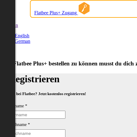
Flatbee Plus+ Zugang
German
English
German
Um Flatbee Plus+ bestellen zu können musst du dich zu
Registrieren
Neu bei Flatbee? Jetzt kostenlos registrieren!
Vorname
*
Nachname
*