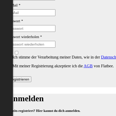
E-Mail
*
Passwort
*
Passwort wiederholen
*
Ich stimme der Verarbeitung meiner Daten, wie in der
Datensch
Mit meiner Registrierung akzeptiere ich die
AGB
von Flatbee.
Anmelden
Bereits registriert? Hier kannst du dich anmelden.