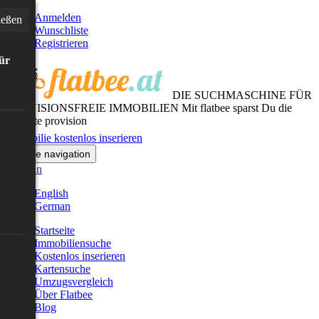
Anmelden
ießen
Wunschliste
Registrieren
für
DIE SUCHMASCHINE FÜR
PROVISIONSFREIE IMMOBILIEN
Mit flatbee sparst Du die
gesamte provision
Immobilie kostenlos inserieren
Toggle navigation
German
English
German
Startseite
Immobiliensuche
Kostenlos inserieren
Kartensuche
Umzugsvergleich
Über Flatbee
Blog